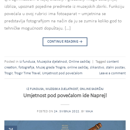
izbliza, upoznati pojedine predmete iz muzejskih zbirki. Funkciju
povećala u ovoj rubrici ima fotoaparat – umjetnina se
predstavlja fotografijom na način da ju se zumira koliko god to
tehničke mogućnosti dopuštaju. […]
CONTINUE READING
→
Posted in
iz fundusa
,
Muzejska djelatnost
,
Online sadržaj
|
Tagged
content
creation
,
fotografija
,
Muzej grada Trogira
,
online sadržaj
,
slikarstvo
,
stalni postav
,
Trogir
,
Trogir Time Travel
,
Umjetnost pod povećalom
Leave a comment
IZ FUNDUSA
,
MUZEJSKA DJELATNOST
,
ONLINE SADRŽAJ
Umjetnost pod povećalom ide Naprej!
POSTED ON
24. SVIBNJA 2022.
BY
MAJA
24