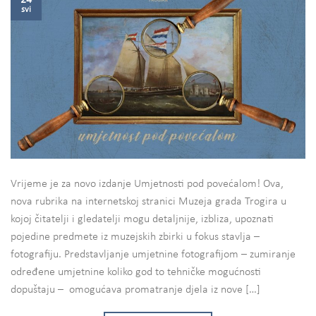
svi
Vrijeme je za novo izdanje Umjetnosti pod povećalom! Ova,
nova rubrika na internetskoj stranici Muzeja grada Trogira u
kojoj čitatelji i gledatelji mogu detaljnije, izbliza, upoznati
pojedine predmete iz muzejskih zbirki u fokus stavlja –
fotografiju. Predstavljanje umjetnine fotografijom – zumiranje
određene umjetnine koliko god to tehničke mogućnosti
dopuštaju – omogućava promatranje djela iz nove […]