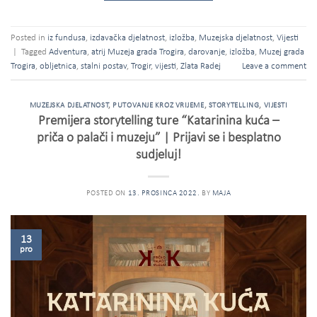
Posted in
iz fundusa
,
izdavačka djelatnost
,
izložba
,
Muzejska djelatnost
,
Vijesti
|
Tagged
Adventura
,
atrij Muzeja grada Trogira
,
darovanje
,
izložba
,
Muzej grada
Trogira
,
obljetnica
,
stalni postav
,
Trogir
,
vijesti
,
Zlata Radej
Leave a comment
MUZEJSKA DJELATNOST
,
PUTOVANJE KROZ VRIJEME
,
STORYTELLING
,
VIJESTI
Premijera storytelling ture “Katarinina kuća –
priča o palači i muzeju” | Prijavi se i besplatno
sudjeluj!
POSTED ON
13. PROSINCA 2022.
BY
MAJA
13
pro