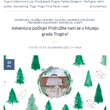
Tagged
Katarinina kuća
,
Muzej grada Trogira
,
Palača Garagnin - Fanfogna
,
stalni
postav
,
Storytelling
,
Trogir
,
Trogir Time Travel
,
vijesti
2
komentara
ADVENTURA
,
IZLOŽBA
,
KONCERT
,
KULTURA
,
MUZEJSKA DJELATNOST
,
PEDAGOŠKA DJELATNOST
,
RADIONICA
,
VIJESTI
Adventura počinje! Pridružite nam se u Muzeju
grada Trogira!
POSTED ON
30. STUDENOGA 2022.
BY
MAJA
30
stu