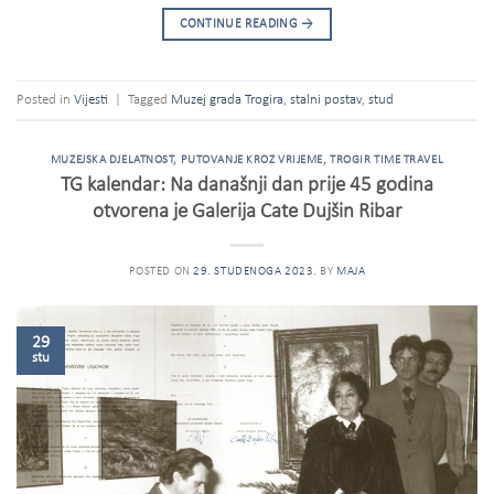
CONTINUE READING
→
Posted in
Vijesti
|
Tagged
Muzej grada Trogira
,
stalni postav
,
stud
MUZEJSKA DJELATNOST
,
PUTOVANJE KROZ VRIJEME
,
TROGIR TIME TRAVEL
TG kalendar: Na današnji dan prije 45 godina
otvorena je Galerija Cate Dujšin Ribar
POSTED ON
29. STUDENOGA 2023.
BY
MAJA
29
stu