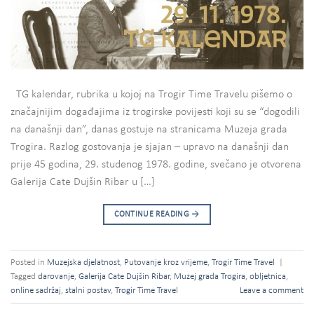
TG kalendar, rubrika u kojoj na Trogir Time Travelu pišemo o
značajnijim događajima iz trogirske povijesti koji su se “dogodili
na današnji dan”, danas gostuje na stranicama Muzeja grada
Trogira. Razlog gostovanja je sjajan – upravo na današnji dan
prije 45 godina, 29. studenog 1978. godine, svečano je otvorena
Galerija Cate Dujšin Ribar u […]
CONTINUE READING
→
Posted in
Muzejska djelatnost
,
Putovanje kroz vrijeme
,
Trogir Time Travel
|
Tagged
darovanje
,
Galerija Cate Dujšin Ribar
,
Muzej grada Trogira
,
obljetnica
,
online sadržaj
,
stalni postav
,
Trogir Time Travel
Leave a comment