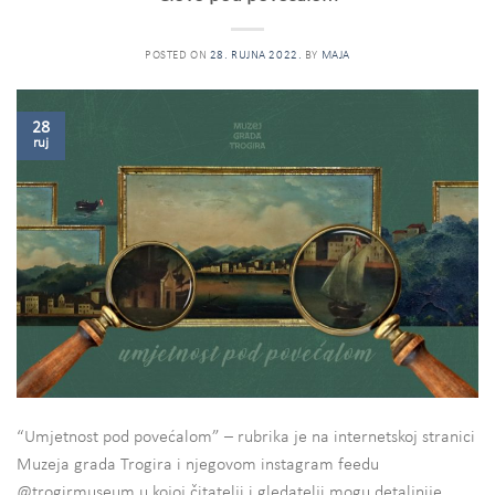
POSTED ON
28. RUJNA 2022.
BY
MAJA
28
ruj
“Umjetnost pod povećalom” – rubrika je na internetskoj stranici
Muzeja grada Trogira i njegovom instagram feedu
@trogirmuseum u kojoj čitatelji i gledatelji mogu detaljnije,