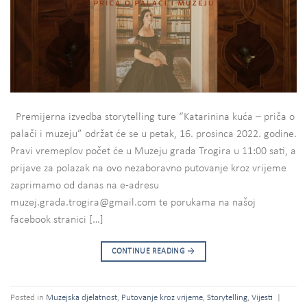
Premijerna izvedba storytelling ture “Katarinina kuća – priča o
palači i muzeju” održat će se u petak, 16. prosinca 2022. godine.
Pravi vremeplov počet će u Muzeju grada Trogira u 11:00 sati, a
prijave za polazak na ovo nezaboravno putovanje kroz vrijeme
zaprimamo od danas na e-adresu
muzej.grada.trogira@gmail.com te porukama na našoj
facebook stranici […]
CONTINUE READING
→
Posted in
Muzejska djelatnost
,
Putovanje kroz vrijeme
,
Storytelling
,
Vijesti
|