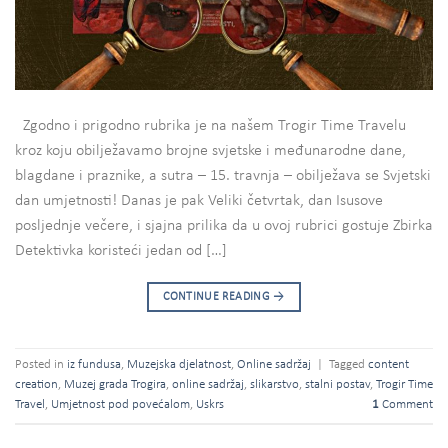
Zgodno i prigodno rubrika je na našem Trogir Time Travelu
kroz koju obilježavamo brojne svjetske i međunarodne dane,
blagdane i praznike, a sutra – 15. travnja – obilježava se Svjetski
dan umjetnosti! Danas je pak Veliki četvrtak, dan Isusove
posljednje večere, i sjajna prilika da u ovoj rubrici gostuje Zbirka
Detektivka koristeći jedan od […]
CONTINUE READING
→
Posted in
iz fundusa
,
Muzejska djelatnost
,
Online sadržaj
|
Tagged
content
creation
,
Muzej grada Trogira
,
online sadržaj
,
slikarstvo
,
stalni postav
,
Trogir Time
Travel
,
Umjetnost pod povećalom
,
Uskrs
1
Comment