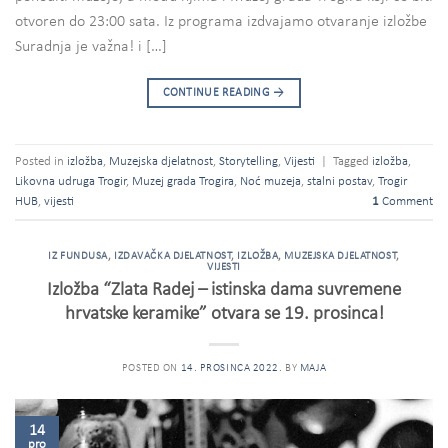
otvoren do 23:00 sata. Iz programa izdvajamo otvaranje izložbe
Suradnja je važna! i […]
CONTINUE READING
→
Posted in
izložba
,
Muzejska djelatnost
,
Storytelling
,
Vijesti
|
Tagged
izložba
,
Likovna udruga Trogir
,
Muzej grada Trogira
,
Noć muzeja
,
stalni postav
,
Trogir
HUB
,
vijesti
1
Comment
IZ FUNDUSA
,
IZDAVAČKA DJELATNOST
,
IZLOŽBA
,
MUZEJSKA DJELATNOST
,
VIJESTI
Izložba “Zlata Radej – istinska dama suvremene
hrvatske keramike” otvara se 19. prosinca!
POSTED ON
14. PROSINCA 2022.
BY
MAJA
14
pro