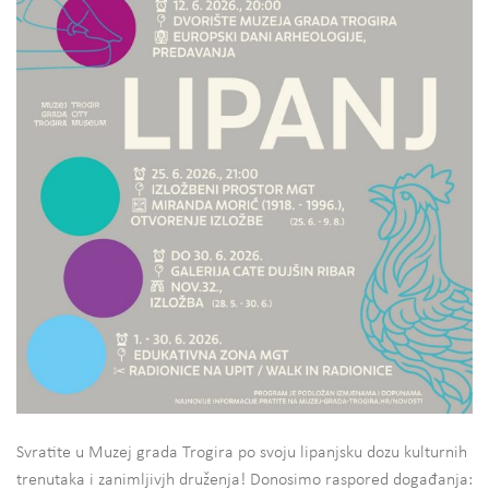
Svratite u Muzej grada Trogira po svoju lipanjsku dozu kulturnih
trenutaka i zanimljivjh druženja! Donosimo raspored događanja: