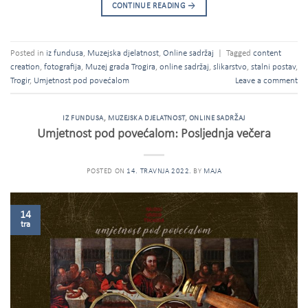
CONTINUE READING
→
Posted in
iz fundusa
,
Muzejska djelatnost
,
Online sadržaj
|
Tagged
content
creation
,
fotografija
,
Muzej grada Trogira
,
online sadržaj
,
slikarstvo
,
stalni postav
,
Trogir
,
Umjetnost pod povećalom
Leave a comment
IZ FUNDUSA
,
MUZEJSKA DJELATNOST
,
ONLINE SADRŽAJ
Umjetnost pod povećalom: Posljednja večera
POSTED ON
14. TRAVNJA 2022.
BY
MAJA
14
tra