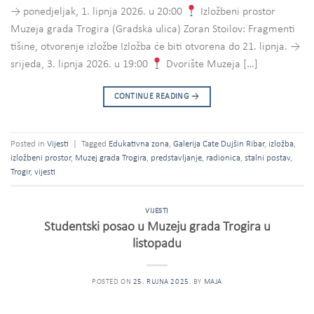
→ ponedjeljak, 1. lipnja 2026. u 20:00
Izložbeni prostor
Muzeja grada Trogira (Gradska ulica) Zoran Stoilov: Fragmenti
tišine, otvorenje izložbe Izložba će biti otvorena do 21. lipnja. →
srijeda, 3. lipnja 2026. u 19:00
Dvorište Muzeja […]
CONTINUE READING
→
Posted in
Vijesti
|
Tagged
Edukativna zona
,
Galerija Cate Dujšin Ribar
,
izložba
,
izložbeni prostor
,
Muzej grada Trogira
,
predstavljanje
,
radionica
,
stalni postav
,
Trogir
,
vijesti
VIJESTI
Studentski posao u Muzeju grada Trogira u
listopadu
POSTED ON
25. RUJNA 2025.
BY
MAJA