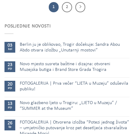
1
2
POSLJEDNJE NOVOSTI
Berlin ju je oblikovao, Trogir dočekuje: Sandra Abou
03
kol
Abdo otvara izložbu „Unutarnji mostovi”
Novo mjesto susreta baštine i dizajna: otvoreni
23
srp
Muzejska butiga i Brand Store Grada Trogira
FOTOGALERIJA | Prva večer “LJETA u Muzeju” oduševila
20
srp
publiku!
Novo glazbeno ljeto u Trogiru: „LJETO u Muzeju” /
13
srp
“SUMMER at the Museum”
FOTOGALERIJA | Otvorena izložba “Potezi jednog života”
26
lip
– umjetničko putovanje kroz pet desetljeća stvaralaštva
Mirande Morić