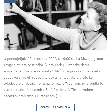
U ponedjeljak, 19. prosinca 2022. u 19:00 sati u Muzeju grada
Trogira otvara se izložba “Zlata Radej – istinska dama
suvremene hrvatske keramike”. Izložbu koja donosi pedeset i
devet keramičkih radova te dokumentacijske plakate koji
svjedoče o umjetničinoj snažnoj vezi s Trogirom, pripremila je
viša kustosica Aleksandra Bilić Petričević. Tim povodom
porazgovarali smo s kustosicom […]
CONTINUE READING
→