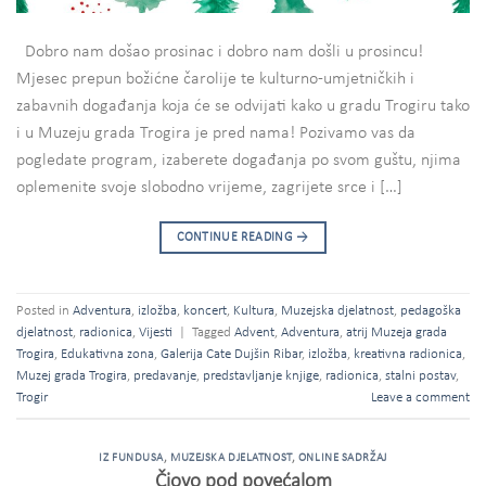
Dobro nam došao prosinac i dobro nam došli u prosincu!
Mjesec prepun božićne čarolije te kulturno-umjetničkih i
zabavnih događanja koja će se odvijati kako u gradu Trogiru tako
i u Muzeju grada Trogira je pred nama! Pozivamo vas da
pogledate program, izaberete događanja po svom guštu, njima
oplemenite svoje slobodno vrijeme, zagrijete srce i […]
CONTINUE READING
→
Posted in
Adventura
,
izložba
,
koncert
,
Kultura
,
Muzejska djelatnost
,
pedagoška
djelatnost
,
radionica
,
Vijesti
|
Tagged
Advent
,
Adventura
,
atrij Muzeja grada
Trogira
,
Edukativna zona
,
Galerija Cate Dujšin Ribar
,
izložba
,
kreativna radionica
,
Muzej grada Trogira
,
predavanje
,
predstavljanje knjige
,
radionica
,
stalni postav
,
Trogir
Leave a comment
IZ FUNDUSA
,
MUZEJSKA DJELATNOST
,
ONLINE SADRŽAJ
Čiovo pod povećalom