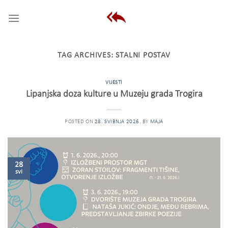
Skip
to
content
TAG ARCHIVES:
STALNI POSTAV
VIJESTI
Lipanjska doza kulture u Muzeju grada Trogira
POSTED ON
28. SVIBNJA 2026.
BY
MAJA
28
svi