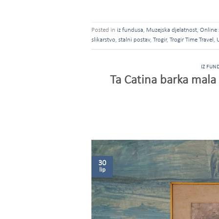
Posted in
iz fundusa
,
Muzejska djelatnost
,
Online 
slikarstvo
,
stalni postav
,
Trogir
,
Trogir Time Travel
,
IZ FUN
Ta Catina barka mala
30
lip