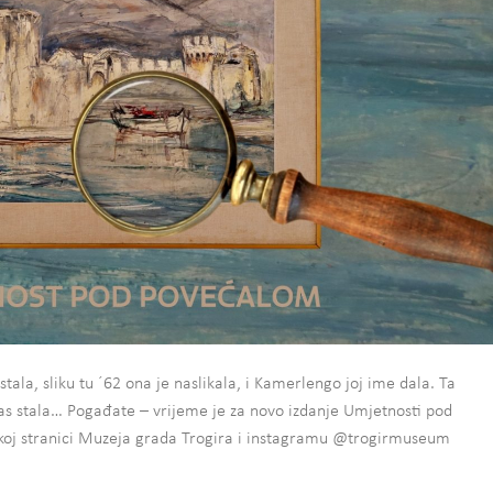
tala, sliku tu ´62 ona je naslikala, i Kamerlengo joj ime dala. Ta
as stala… Pogađate – vrijeme je za novo izdanje Umjetnosti pod
koj stranici Muzeja grada Trogira i instagramu @trogirmuseum