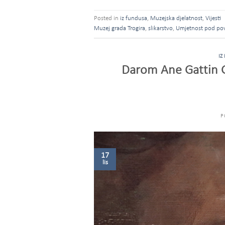
Posted in
iz fundusa
,
Muzejska djelatnost
,
Vijesti
Muzej grada Trogira
,
slikarstvo
,
Umjetnost pod po
IZ
Darom Ane Gattin G
P
17
lis