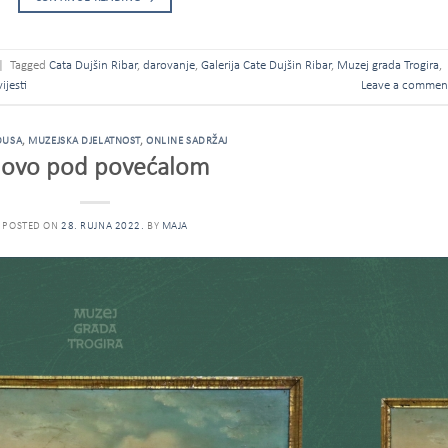
|
Tagged
Cata Dujšin Ribar
,
darovanje
,
Galerija Cate Dujšin Ribar
,
Muzej grada Trogira
,
vijesti
Leave a commen
DUSA
,
MUZEJSKA DJELATNOST
,
ONLINE SADRŽAJ
iovo pod povećalom
POSTED ON
28. RUJNA 2022.
BY
MAJA