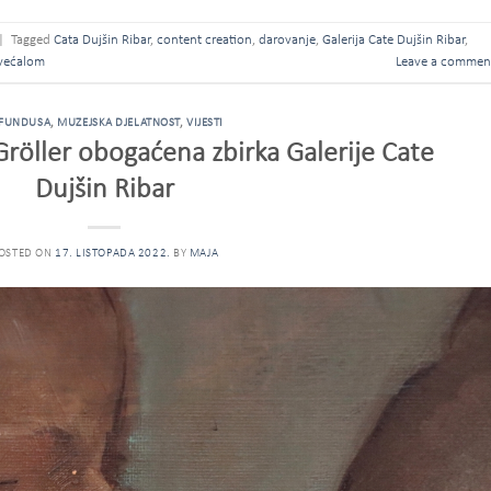
|
Tagged
Cata Dujšin Ribar
,
content creation
,
darovanje
,
Galerija Cate Dujšin Ribar
,
većalom
Leave a commen
 FUNDUSA
,
MUZEJSKA DJELATNOST
,
VIJESTI
röller obogaćena zbirka Galerije Cate
Dujšin Ribar
OSTED ON
17. LISTOPADA 2022.
BY
MAJA