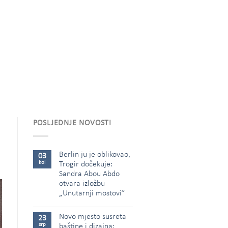
POSLJEDNJE NOVOSTI
Berlin ju je oblikovao,
03
kol
Trogir dočekuje:
Sandra Abou Abdo
otvara izložbu
„Unutarnji mostovi”
Novo mjesto susreta
23
srp
baštine i dizajna: