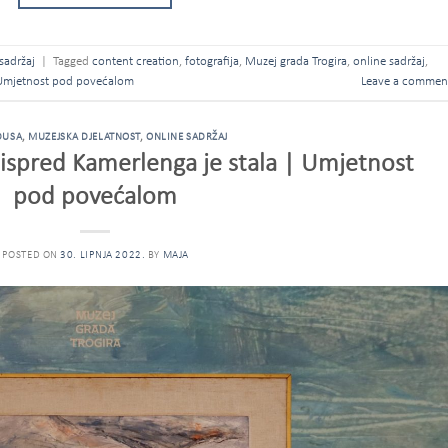
sadržaj
|
Tagged
content creation
,
fotografija
,
Muzej grada Trogira
,
online sadržaj
,
Umjetnost pod povećalom
Leave a commen
DUSA
,
MUZEJSKA DJELATNOST
,
ONLINE SADRŽAJ
 ispred Kamerlenga je stala | Umjetnost
pod povećalom
POSTED ON
30. LIPNJA 2022.
BY
MAJA