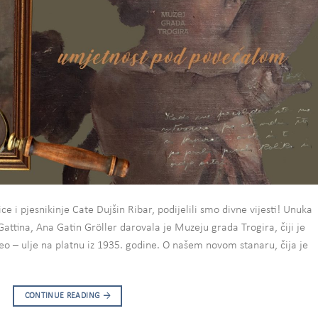
ce i pjesnikinje Cate Dujšin Ribar, podijelili smo divne vijesti! Unuka
ttina, Ana Gatin Gröller darovala je Muzeju grada Trogira, čiji je
đeo – ulje na platnu iz 1935. godine. O našem novom stanaru, čija je
CONTINUE READING
→