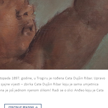
stopada 1897. godine, u Trogiru je rođena Cata Dujšin Ribar. Upravo
i sjajne vijesti – zbirka Cate Dujšin Ribar koju je sama umjetnica
a je još jednom njenom slikom! Radi se o slici Anđeo koju je Cata
CONTINUE READING
→