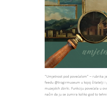
“Umjetnost pod povećalom” – rubrika je
feedu @trogirmuseum u kojoj čitatelji i 
muzejskih zbirki. Funkciju povećala u ov
način da ju se zumira koliko god to tehn