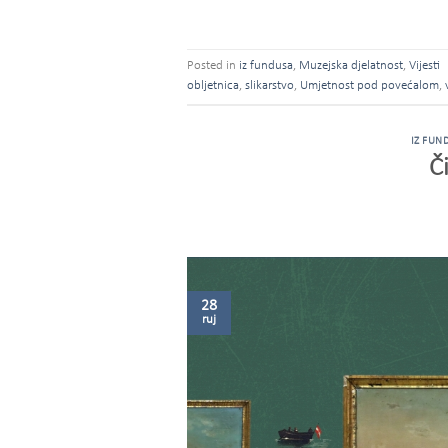
Posted in
iz fundusa
,
Muzejska djelatnost
,
Vijesti
obljetnica
,
slikarstvo
,
Umjetnost pod povećalom
,
IZ FUN
Č
28
ruj