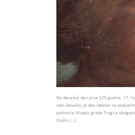
Na današnji dan prije 125 godina, 17. li
zato današnji je dan idealan za podijelit
poklonila Muzeju grada Trogira obogaćen
Dujšin […]