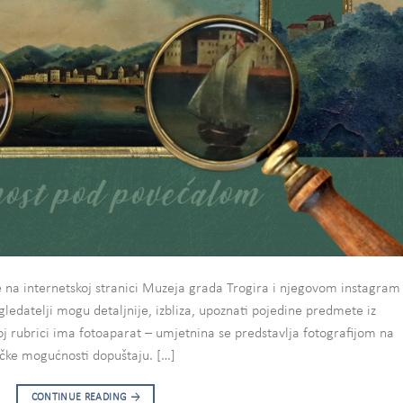
 na internetskoj stranici Muzeja grada Trogira i njegovom instagram
gledatelji mogu detaljnije, izbliza, upoznati pojedine predmete iz
oj rubrici ima fotoaparat – umjetnina se predstavlja fotografijom na
ičke mogućnosti dopuštaju. […]
CONTINUE READING
→