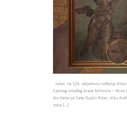
Jučer, na 125. obljetnicu rođenja slikari
Catinog mlađeg brata Mihovila – Miće Ga
dio Galerija Cate Dujšin Ribar, sliku An
nova […]