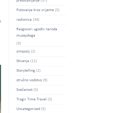
predstavljanje
(37)
Putovanje kroz vrijeme
(5)
radionica
(34)
t
Razgovori ugodni naroda
muzejskoga
(3)
simpozij
(2)
Stivanja
(11)
Storytelling
(2)
stručno vodstvo
(9)
Svečanost
(5)
Trogir Time Travel
(5)
Uncategorized
(5)