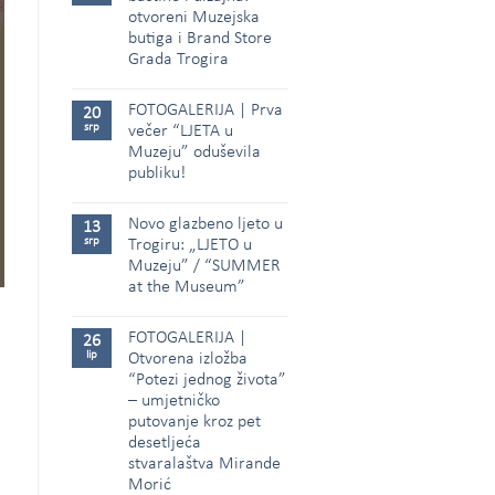
otvoreni Muzejska
butiga i Brand Store
Grada Trogira
FOTOGALERIJA | Prva
20
srp
večer “LJETA u
Muzeju” oduševila
publiku!
Novo glazbeno ljeto u
13
srp
Trogiru: „LJETO u
Muzeju” / “SUMMER
at the Museum”
FOTOGALERIJA |
26
lip
Otvorena izložba
“Potezi jednog života”
– umjetničko
putovanje kroz pet
desetljeća
stvaralaštva Mirande
Morić