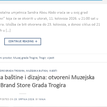
stalna umjetnica Sandra Abou Abdo vraća se u svoj grad
 koja će se otvoriti u utorak, 11. kolovoza 2026. u 21:00 sat u
. Izložba će biti otvorena do 23. kolovoza, a donosi ciklus od 21
h u […]
CONTINUE READING
→
ni prostor
,
Muzej grada Trogira
,
Trogir
,
vijesti
ORE GRADA TROGIRA
,
MUZEJSKA BUTIGA
,
VIJESTI
 baštine i dizajna: otvoreni Muzejska
i Brand Store Grada Trogira
POSTED ON
23. SRPNJA 2026.
BY
MAJA