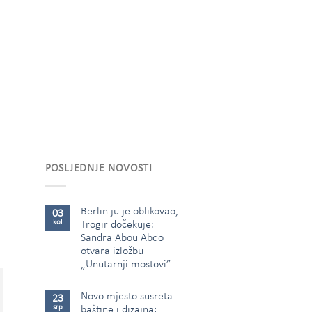
POSLJEDNJE NOVOSTI
Berlin ju je oblikovao,
03
kol
Trogir dočekuje:
Sandra Abou Abdo
otvara izložbu
„Unutarnji mostovi”
Novo mjesto susreta
23
srp
baštine i dizajna: