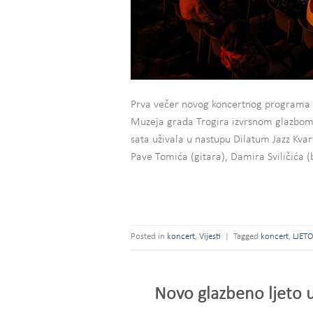
Prva večer novog koncertnog programa 
Muzeja grada Trogira izvrsnom glazbom
sata uživala u nastupu Dilatum Jazz Kvart
Pave Tomića (gitara), Damira Sviličića (
Posted in
koncert
,
Vijesti
|
Tagged
koncert
,
LJET
Novo glazbeno ljeto 