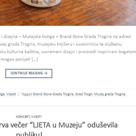
 i dizajna – Muzejska butiga + Brand Store Grada Trogira na adresi
zej grada Trogira, muzejsku knjižaru i suvenirnicu te službenu
ću kulturna baština, suvremeni dizajn i proizvodi inspirirani bogato
j mogao ponijeti […]
CONTINUE READING
→
iga
,
Vijesti
|
Tagged
Brand Store Grada Trogira
,
Grad Trogir
,
Muzej grada Trogira
,
KONCERT
,
VIJESTI
va večer “LJETA u Muzeju” oduševila
publiku!