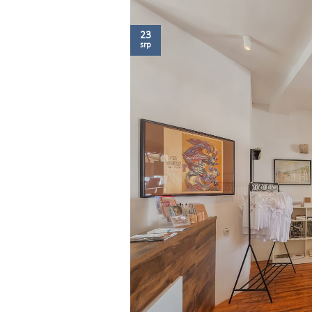
23
srp