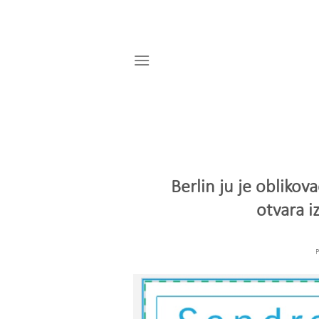
Skip
to
content
Berlin ju je obliko
otvara i