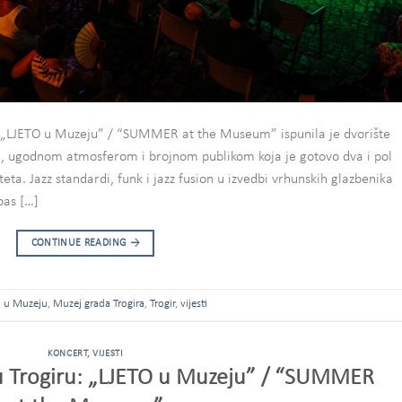
„LJETO u Muzeju” / “SUMMER at the Museum” ispunila je dvorište
, ugodnom atmosferom i brojnom publikom koja je gotovo dva i pol
eta. Jazz standardi, funk i jazz fusion u izvedbi vrhunskih glazbenika
bas […]
CONTINUE READING
→
O u Muzeju
,
Muzej grada Trogira
,
Trogir
,
vijesti
KONCERT
,
VIJESTI
u Trogiru: „LJETO u Muzeju” / “SUMMER