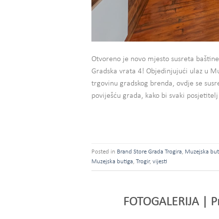
Otvoreno je novo mjesto susreta baštine
Gradska vrata 4! Objedinjujući ulaz u Mu
trgovinu gradskog brenda, ovdje se susre
poviješću grada, kako bi svaki posjetitel
Posted in
Brand Store Grada Trogira
,
Muzejska but
Muzejska butiga
,
Trogir
,
vijesti
FOTOGALERIJA | Pr