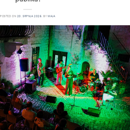
POSTED ON
20. SRPNJA 2026.
BY
MAJA