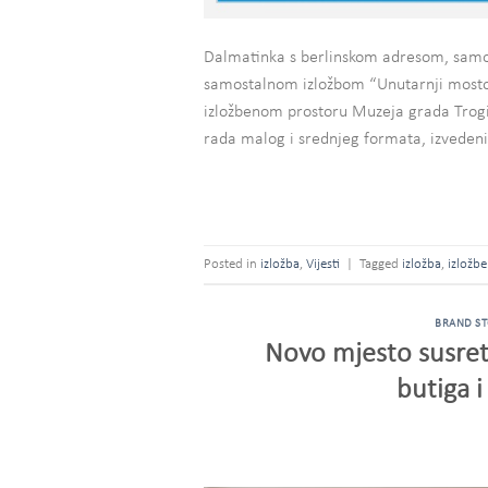
Dalmatinka s berlinskom adresom, samo
samostalnom izložbom “Unutarnji mostovi”
izložbenom prostoru Muzeja grada Trogira
rada malog i srednjeg formata, izvedeni
Posted in
izložba
,
Vijesti
|
Tagged
izložba
,
izložbe
BRAND ST
Novo mjesto susreta
butiga 