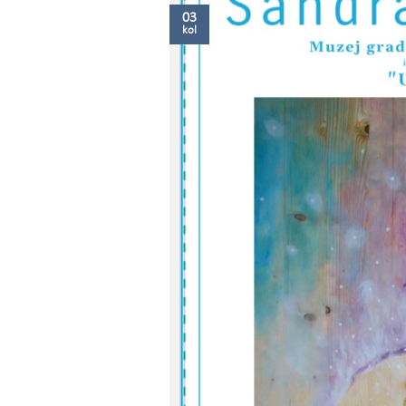
03
kol