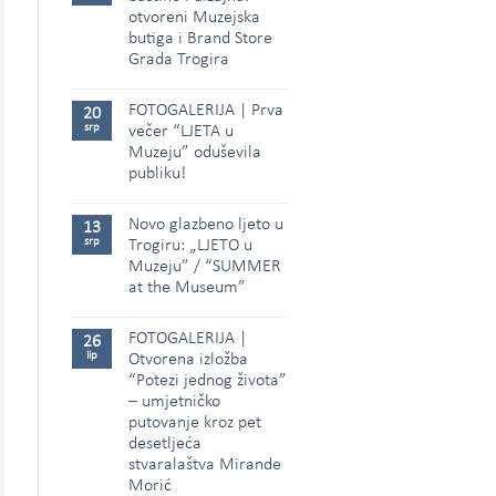
otvoreni Muzejska
butiga i Brand Store
Grada Trogira
FOTOGALERIJA | Prva
20
srp
večer “LJETA u
Muzeju” oduševila
publiku!
Novo glazbeno ljeto u
13
srp
Trogiru: „LJETO u
Muzeju” / “SUMMER
at the Museum”
FOTOGALERIJA |
26
lip
Otvorena izložba
“Potezi jednog života”
– umjetničko
putovanje kroz pet
desetljeća
stvaralaštva Mirande
Morić