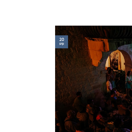
20
srp