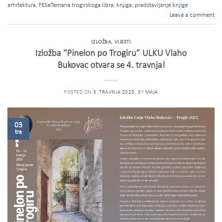
arhitektura
,
FESeTemana trogirskoga libra
,
knjiga
,
predstavljanje knjige
Leave a comment
IZLOŽBA
,
VIJESTI
Izložba “Pinelon po Trogiru” ULKU Vlaho
Bukovac otvara se 4. travnja!
POSTED ON
3. TRAVNJA 2023.
BY
MAJA
03
tra