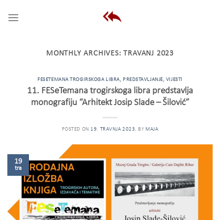
Skip
to
content
MONTHLY ARCHIVES:
TRAVANJ 2023
FESETEMANA TROGIRSKOGA LIBRA
,
PREDSTAVLJANJE
,
VIJESTI
11. FESeTemana trogirskoga libra predstavlja
monografiju “Arhitekt Josip Slade – Šilović”
POSTED ON
19. TRAVNJA 2023.
BY
MAJA
19
tra