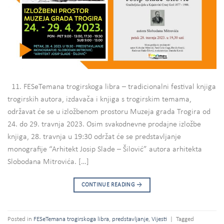
11. FESeTemana trogirskoga libra – tradicionalni festival knjiga
trogirskih autora, izdavača i knjiga s trogirskim temama,
održavat će se u izložbenom prostoru Muzeja grada Trogira od
24. do 29. travnja 2023. Osim svakodnevne prodajne izložbe
knjiga, 28. travnja u 19:30 održat će se predstavljanje
monografije “Arhitekt Josip Slade – Šilović” autora arhitekta
Slobodana Mitrovića. […]
CONTINUE READING
→
Posted in
FESeTemana trogirskoga libra
,
predstavljanje
,
Vijesti
|
Tagged