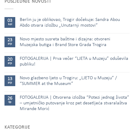
POSLJEDNJE NOVOSTI
Berlin ju je oblikovao, Trogir dočekuje: Sandra Abou
03
kol
Abdo otvara izložbu „Unutarnji mostovi”
Novo mjesto susreta baštine i dizajna: otvoreni
23
srp
Muzejska butiga i Brand Store Grada Trogira
FOTOGALERIJA | Prva večer “LJETA u Muzeju” oduševila
20
srp
publiku!
Novo glazbeno ljeto u Trogiru: „LJETO u Muzeju” /
13
srp
“SUMMER at the Museum”
FOTOGALERIJA | Otvorena izložba “Potezi jednog života”
26
lip
– umjetničko putovanje kroz pet desetljeća stvaralaštva
Mirande Morić
KATEGORIJE