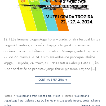
12. FESeTemana trogirskoga libra – tradicionalni festival knjiga
trogirskih autora, izdavača i knjiga s trogirskim temama,
održavat će se u izložbenom prostoru Muzeja grada Trogira od
22. do 27. travnja 2024. Osim svakodnevne prodajne izložbe
knjiga, u srijedu, 24. travnja u 19:00 sati u Galeriji Cate Dujšin
Ribar održat će se predstavljanje zbirke pjesama Tatjane […]
CONTINUE READING
→
Posted in
FESeTemana trogirskoga libra
,
Vijesti
|
Tagged
FESeTemana
trogirskoga libra
,
Galerija Cate Dujšin Ribar
,
Muzej grada Trogira
,
predstavljanje
knjige
Leave a comment