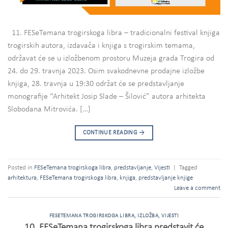
11. FESeTemana trogirskoga libra – tradicionalni festival knjiga
trogirskih autora, izdavača i knjiga s trogirskim temama,
održavat će se u izložbenom prostoru Muzeja grada Trogira od
24. do 29. travnja 2023. Osim svakodnevne prodajne izložbe
knjiga, 28. travnja u 19:30 održat će se predstavljanje
monografije “Arhitekt Josip Slade – Šilović” autora arhitekta
Slobodana Mitrovića. […]
CONTINUE READING
→
Posted in
FESeTemana trogirskoga libra
,
predstavljanje
,
Vijesti
|
Tagged
arhitektura
,
FESeTemana trogirskoga libra
,
knjiga
,
predstavljanje knjige
Leave a comment
FESETEMANA TROGIRSKOGA LIBRA
,
IZLOŽBA
,
VIJESTI
10. FESeTemana trogirskoga libra predstavit će