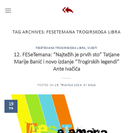
Skip
to
content
TAG ARCHIVES:
FESETEMANA TROGIRSKOGA LIBRA
FESETEMANA TROGIRSKOGA LIBRA
,
VIJESTI
12. FESeTemana: “Najtežih je prvih sto” Tatjane
Marije Banić i novo izdanje “Trogirskih legendi”
Ante Ivačića
POSTED ON
19. TRAVNJA 2024.
BY
MAJA
19
tra