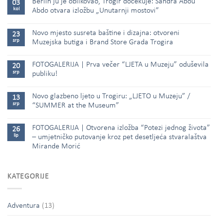
Berlin ju je oblikovao, Trogir dočekuje: Sandra Abou
03
kol
Abdo otvara izložbu „Unutarnji mostovi”
Novo mjesto susreta baštine i dizajna: otvoreni
23
srp
Muzejska butiga i Brand Store Grada Trogira
FOTOGALERIJA | Prva večer “LJETA u Muzeju” oduševila
20
srp
publiku!
Novo glazbeno ljeto u Trogiru: „LJETO u Muzeju” /
13
srp
“SUMMER at the Museum”
FOTOGALERIJA | Otvorena izložba “Potezi jednog života”
26
lip
– umjetničko putovanje kroz pet desetljeća stvaralaštva
Mirande Morić
KATEGORIJE
Adventura
(13)