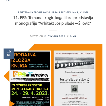
FESETEMANA TROGIRSKOGA LIBRA
,
PREDSTAVLJANJE
,
VIJESTI
11. FESeTemana trogirskoga libra predstavlja
monografiju “Arhitekt Josip Slade – Šilović”
POSTED ON
19. TRAVNJA 2023.
BY
MAJA
19
tra