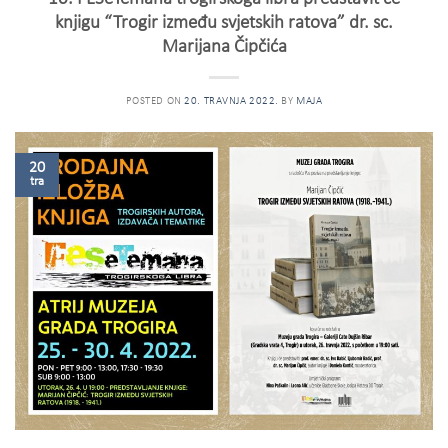
knjigu “Trogir između svjetskih ratova” dr. sc.
Marijana Čipčića
POSTED ON
20. TRAVNJA 2022.
BY
MAJA
20
tra