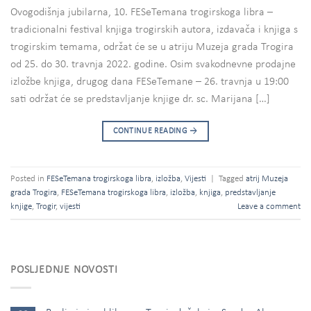
Ovogodišnja jubilarna, 10. FESeTemana trogirskoga libra –
tradicionalni festival knjiga trogirskih autora, izdavača i knjiga s
trogirskim temama, održat će se u atriju Muzeja grada Trogira
od 25. do 30. travnja 2022. godine. Osim svakodnevne prodajne
izložbe knjiga, drugog dana FESeTemane – 26. travnja u 19:00
sati održat će se predstavljanje knjige dr. sc. Marijana […]
CONTINUE READING
→
Posted in
FESeTemana trogirskoga libra
,
izložba
,
Vijesti
|
Tagged
atrij Muzeja
grada Trogira
,
FESeTemana trogirskoga libra
,
izložba
,
knjiga
,
predstavljanje
knjige
,
Trogir
,
vijesti
Leave a comment
POSLJEDNJE NOVOSTI