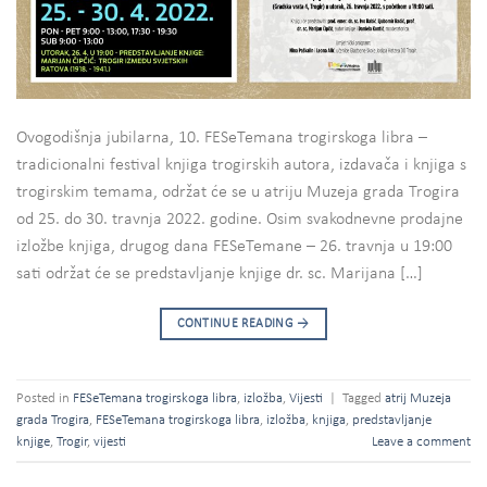
Ovogodišnja jubilarna, 10. FESeTemana trogirskoga libra –
tradicionalni festival knjiga trogirskih autora, izdavača i knjiga s
trogirskim temama, održat će se u atriju Muzeja grada Trogira
od 25. do 30. travnja 2022. godine. Osim svakodnevne prodajne
izložbe knjiga, drugog dana FESeTemane – 26. travnja u 19:00
sati održat će se predstavljanje knjige dr. sc. Marijana […]
CONTINUE READING
→
Posted in
FESeTemana trogirskoga libra
,
izložba
,
Vijesti
|
Tagged
atrij Muzeja
grada Trogira
,
FESeTemana trogirskoga libra
,
izložba
,
knjiga
,
predstavljanje
knjige
,
Trogir
,
vijesti
Leave a comment