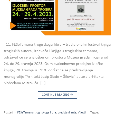
11. FESeTemana trogirskoga libra – tradicionalni festival knjiga
trogirskih autora, izdavača i knjiga s trogirskim temama,
održavat će se u izložbenom prostoru Muzeja grada Trogira od
24. do 29. travnja 2023. Osim svakodnevne prodajne izložbe
knjiga, 28. travnja u 19:30 održat će se predstavljanje
monografije “Arhitekt Josip Slade – Šilović” autora arhitekta
Slobodana Mitrovića. […]
CONTINUE READING
→
Posted in
FESeTemana trogirskoga libra
,
predstavljanje
,
Vijesti
|
Tagged