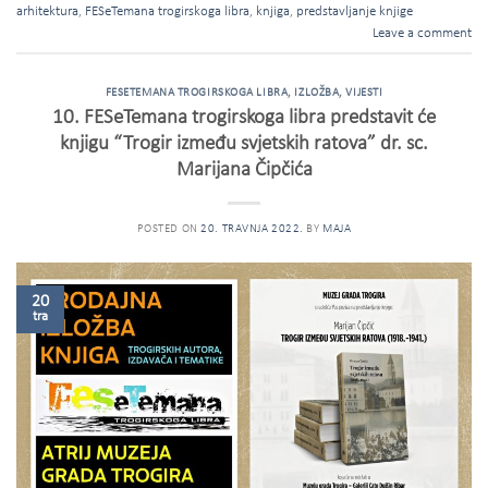
arhitektura
,
FESeTemana trogirskoga libra
,
knjiga
,
predstavljanje knjige
Leave a comment
FESETEMANA TROGIRSKOGA LIBRA
,
IZLOŽBA
,
VIJESTI
10. FESeTemana trogirskoga libra predstavit će
knjigu “Trogir između svjetskih ratova” dr. sc.
Marijana Čipčića
POSTED ON
20. TRAVNJA 2022.
BY
MAJA
20
tra