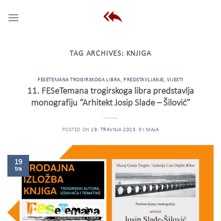
Skip
to
content
TAG ARCHIVES:
KNJIGA
FESETEMANA TROGIRSKOGA LIBRA
,
PREDSTAVLJANJE
,
VIJESTI
11. FESeTemana trogirskoga libra predstavlja
monografiju “Arhitekt Josip Slade – Šilović”
POSTED ON
19. TRAVNJA 2023.
BY
MAJA
19
tra