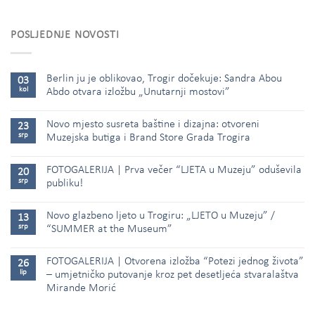
POSLJEDNJE NOVOSTI
Berlin ju je oblikovao, Trogir dočekuje: Sandra Abou
03
kol
Abdo otvara izložbu „Unutarnji mostovi”
Novo mjesto susreta baštine i dizajna: otvoreni
23
srp
Muzejska butiga i Brand Store Grada Trogira
FOTOGALERIJA | Prva večer “LJETA u Muzeju” oduševila
20
srp
publiku!
Novo glazbeno ljeto u Trogiru: „LJETO u Muzeju” /
13
srp
“SUMMER at the Museum”
FOTOGALERIJA | Otvorena izložba “Potezi jednog života”
26
lip
– umjetničko putovanje kroz pet desetljeća stvaralaštva
Mirande Morić