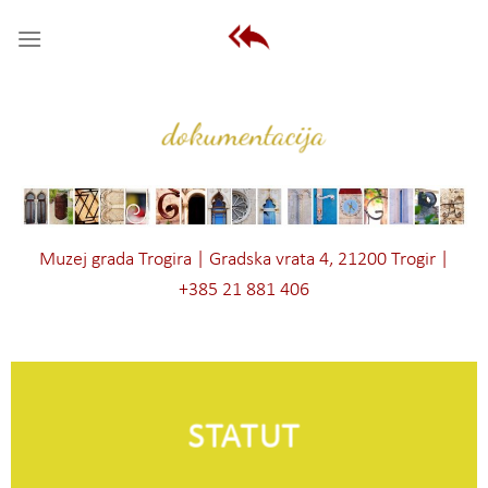
Skip
to
content
dokumentacija
Muzej grada Trogira | Gradska vrata 4, 21200 Trogir |
+385 21 881 406
STATUT