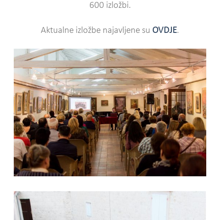
600 izložbi.
Aktualne izložbe najavljene su
OVDJE
.