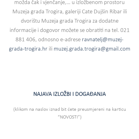
možda čak i vjenčanje,… u izložbenom prostoru
Muzeja grada Trogira, galeriji Cate Dujšin Ribar ili
dvorištu Muzeja grada Trogira za dodatne
informacije i dogovor možete se obratiti na tel. 021
881 406, odnosno e-adrese
ravnatelj@muzej-
grada-trogira.hr
ili
muzej.grada.trogira@gmail.com
NAJAVA IZLOŽBI I DOGAĐANJA
(klikom na naslov iznad bit ćete preusmjereni na karticu
“NOVOSTI”)