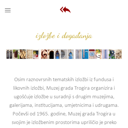
Skip
to
content
izložbe i događanja
Osim raznovrsnih tematskih izložbi iz fundusa i
likovnih izložbi, Muzej grada Trogira organizira i
ugošćuje izložbe u suradnji s drugim muzejima,
galerijama, institucijama, umjetnicima i udrugama.
Počevši od 1965. godine, Muzej grada Trogira u
svojim je izložbenim prostorima upriličio je preko