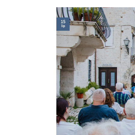
15
lip