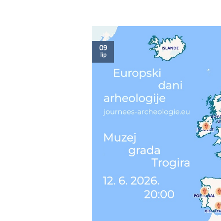
09
lip