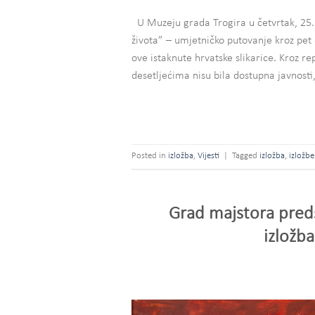
U Muzeju grada Trogira u četvrtak, 25. 
života” – umjetničko putovanje kroz pet 
ove istaknute hrvatske slikarice. Kroz rep
desetljećima nisu bila dostupna javnosti, 
Posted in
izložba
,
Vijesti
|
Tagged
izložba
,
izložbe
Grad majstora preds
izložb