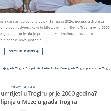
ski dani arheologije, u petak, 12. lipnja 2026. godine, u dvorištu
ja pod nazivom „Kako je bilo živjeti i umrijeti u Trogiru prije 2000
 Brojna publika imala je priliku upoznati najnovije rezultate
 koja donose nove spoznaje […]
CONTINUE READING
→
uzeja grada Trogira
,
Europski dani arheologije
,
Muzej grada Trogira
,
predavanje
,
Trogir
,
PREDAVANJE
,
VIJESTI
 i umrijeti u Trogiru prije 2000 godina?
. lipnja u Muzeju grada Trogira