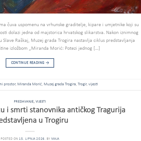
ima čuva uspomenu na vrhunske graditelje, kipare i umjetnike koji su
rnosti dolazi jedna od majstorica hrvatskog slikarstva. Nakon iznimnog
bu Slave Raškaj, Muzej grada Trogira nastavlja ciklus predstavljanja
štine izložbom „Miranda Morić: Potezi jednog […]
CONTINUE READING
→
ni prostor
,
Miranda Morić
,
Muzej grada Trogira
,
Trogir
,
vijesti
PREDAVANJE
,
VIJESTI
u i smrti stanovnika antičkog Tragurija
edstavljena u Trogiru
POSTED ON
15. LIPNJA 2026.
BY
MAJA