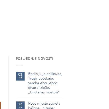
POSLJEDNJE NOVOSTI
Berlin ju je oblikovao,
03
kol
Trogir dočekuje:
Sandra Abou Abdo
otvara izložbu
„Unutarnji mostovi”
Novo mjesto susreta
23
srp
baštine i dizajna: