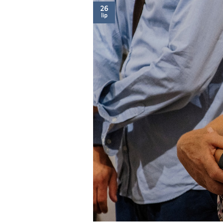
26
lip