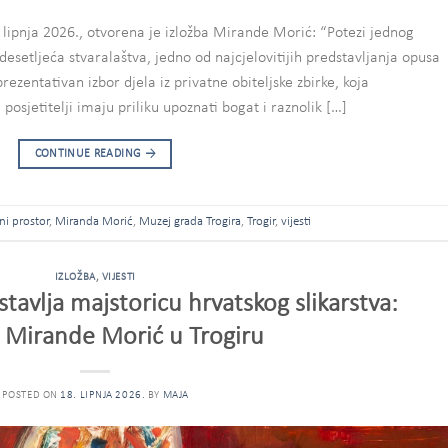
lipnja 2026., otvorena je izložba Mirande Morić: “Potezi jednog
desetljeća stvaralaštva, jedno od najcjelovitijih predstavljanja opusa
rezentativan izbor djela iz privatne obiteljske zbirke, koja
posjetitelji imaju priliku upoznati bogat i raznolik […]
CONTINUE READING
→
ni prostor
,
Miranda Morić
,
Muzej grada Trogira
,
Trogir
,
vijesti
IZLOŽBA
,
VIJESTI
tavlja majstoricu hrvatskog slikarstva:
a Mirande Morić u Trogiru
POSTED ON
18. LIPNJA 2026.
BY
MAJA