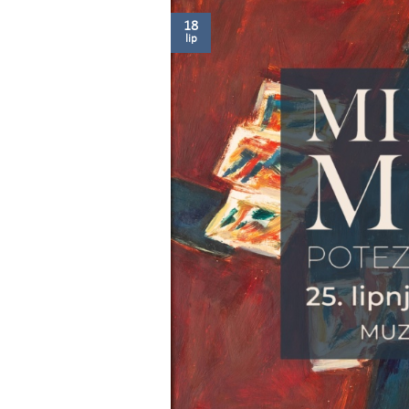
18
lip