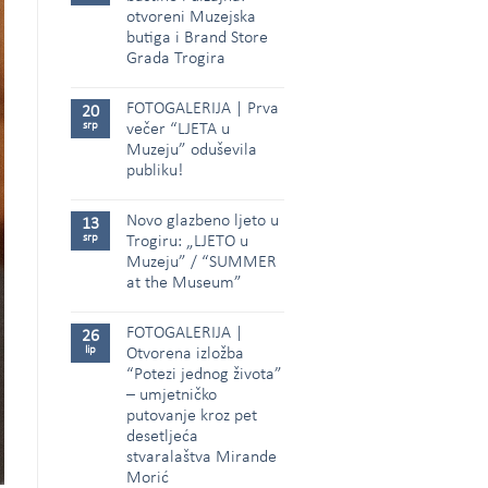
otvoreni Muzejska
butiga i Brand Store
Grada Trogira
FOTOGALERIJA | Prva
20
srp
večer “LJETA u
Muzeju” oduševila
publiku!
Novo glazbeno ljeto u
13
srp
Trogiru: „LJETO u
Muzeju” / “SUMMER
at the Museum”
FOTOGALERIJA |
26
lip
Otvorena izložba
“Potezi jednog života”
– umjetničko
putovanje kroz pet
desetljeća
stvaralaštva Mirande
Morić