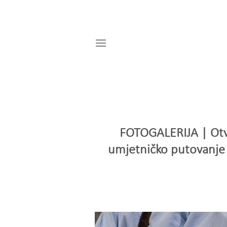
Skip
to
content
FOTOGALERIJA | Otvo
umjetničko putovanje 