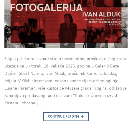
Sjajna prilika za saznati više o fascinantnoj prošlosti našeg kraja
ukazala se u utorak, 18. veljače 2025. godine u Galeriji Cate
Dujšin Ribar! Naime, Ivan Alduk, pročelnik Konzervatorskog
odjela MKiM u Imotskom, nakon uvodne riječi arheologijnje
Lujane Paraman, više kustosice Muzeja grada Trogira, održao je
zanimljivo predavanje pod nazivom “Kule stražarnice iznad
Kaštela i obrana […]
CONTINUE READING
→