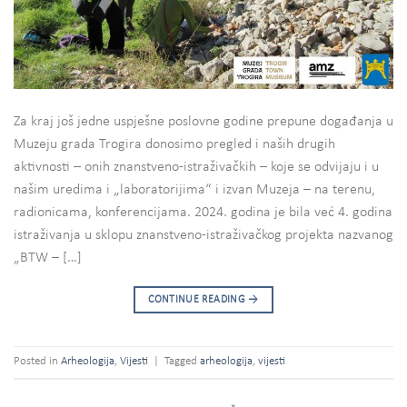
Za kraj još jedne uspješne poslovne godine prepune događanja u
Muzeju grada Trogira donosimo pregled i naših drugih
aktivnosti – onih znanstveno-istraživačkih – koje se odvijaju i u
našim uredima i „laboratorijima“ i izvan Muzeja – na terenu,
radionicama, konferencijama. 2024. godina je bila već 4. godina
istraživanja u sklopu znanstveno-istraživačkog projekta nazvanog
„BTW – […]
CONTINUE READING
→
Posted in
Arheologija
,
Vijesti
|
Tagged
arheologija
,
vijesti