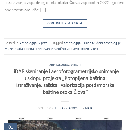
istraživanja zapadnog dijela otoka Čiova započetih 2022. godine
pod vodstvom više […]
CONTINUE READING
→
Posted in
Arheologija
,
Vijesti
|
Tagged
arheologija
,
Europski dani arheologije
,
Muzej grada Trogira
,
predavanje
,
stručno vodstvo
,
Trogir
,
vijesti
ARHEOLOGIJA
,
VIJESTI
LiDAR skeniranje i aerofotogrametrijsko snimanje
u sklopu projekta „Potopljena baština:
Istraživanje, zaštita i valorizacija po(d)morske
baštine otoka Čiova“
POSTED ON
1. TRAVNJA 2025.
BY
MAJA
01