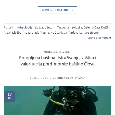
CONTINUE READING
→
Posted in
Arheologija
,
izložba
,
Vijesti
|
Tagged
arheologija
,
Galerija Cate Dujšin
Ribar
,
izložba
,
Muzej grada Trogira
,
Noć tvrđava
,
Tvrđava kulture Šibenik
Leave a comment
ARHEOLOGIJA
,
VIJESTI
Potopljena baština: Istraživanje, zaštita i
valorizacija po(d)morske baštine Čiova
POSTED ON
17. STUDENOGA 2022.
BY
MAJA
17
stu