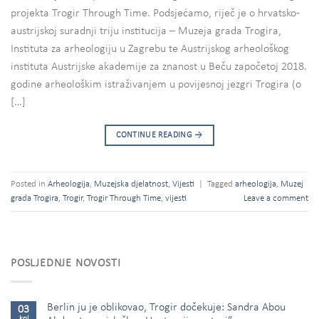
projekta Trogir Through Time. Podsjećamo, riječ je o hrvatsko-
austrijskoj suradnji triju institucija – Muzeja grada Trogira,
Instituta za arheologiju u Zagrebu te Austrijskog arheološkog
instituta Austrijske akademije za znanost u Beču započetoj 2018.
godine arheološkim istraživanjem u povijesnoj jezgri Trogira (o
[…]
CONTINUE READING
→
Posted in
Arheologija
,
Muzejska djelatnost
,
Vijesti
|
Tagged
arheologija
,
Muzej
grada Trogira
,
Trogir
,
Trogir Through Time
,
vijesti
Leave a comment
POSLJEDNJE NOVOSTI
Berlin ju je oblikovao, Trogir dočekuje: Sandra Abou
03
kol