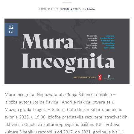
POSTED ON
2. SVIBNJA 2023.
BY
MAJA
02
svi
Mura Incognita: Nepoznata utvrđenja Šibenika i okolice –
izložba autora Josipa Pavića i Andrije Nakića, otvara se u
Muzeju grada Trogira – Galeriji Cate Dujšin Ribar u petak, 5.
svibnja 2023. u 19:30. Izložba predstavlja rezultate istraživačkih
aktivnosti Odjela za kulturno-povijesnu baštinu JUK Tvrđava
kulture Šibenik u razdoblju od 2017. do 2021. godine, a bit […]