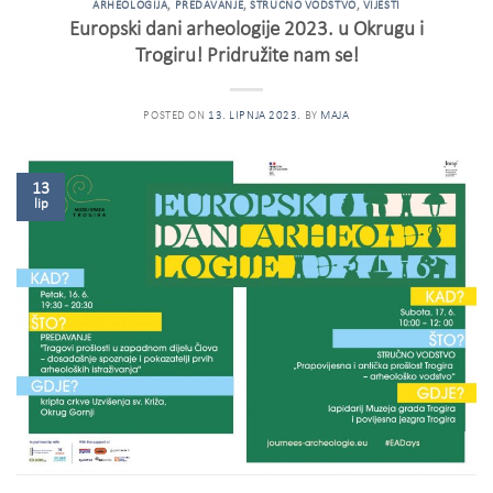
ARHEOLOGIJA
,
PREDAVANJE
,
STRUČNO VODSTVO
,
VIJESTI
Europski dani arheologije 2023. u Okrugu i
Trogiru! Pridružite nam se!
POSTED ON
13. LIPNJA 2023.
BY
MAJA
13
lip