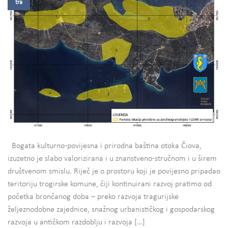
tra
Bogata kulturno-povijesna i prirodna baština otoka Čiova,
izuzetno je slabo valorizirana i u znanstveno-stručnom i u širem
društvenom smislu. Riječ je o prostoru koji je povijesno pripadao
teritoriju trogirske komune, čiji kontinuirani razvoj pratimo od
početka brončanog doba – preko razvoja tragurijske
željeznodobne zajednice, snažnog urbanističkog i gospodarskog
razvoja u antičkom razdoblju i razvoja […]