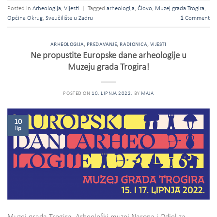
Posted in
Arheologija
,
Vijesti
|
Tagged
arheologija
,
Čiovo
,
Muzej grada Trogira
,
Općina Okrug
,
Sveučilište u Zadru
1
Comment
ARHEOLOGIJA
,
PREDAVANJE
,
RADIONICA
,
VIJESTI
Ne propustite Europske dane arheologije u
Muzeju grada Trogira!
POSTED ON
10. LIPNJA 2022.
BY
MAJA
10
lip