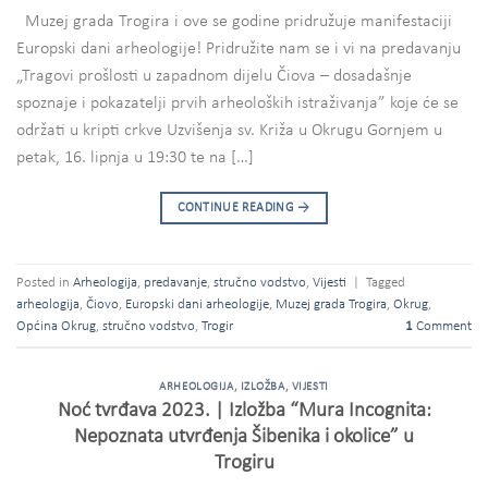
Muzej grada Trogira i ove se godine pridružuje manifestaciji
Europski dani arheologije! Pridružite nam se i vi na predavanju
„Tragovi prošlosti u zapadnom dijelu Čiova – dosadašnje
spoznaje i pokazatelji prvih arheoloških istraživanja” koje će se
održati u kripti crkve Uzvišenja sv. Križa u Okrugu Gornjem u
petak, 16. lipnja u 19:30 te na […]
CONTINUE READING
→
Posted in
Arheologija
,
predavanje
,
stručno vodstvo
,
Vijesti
|
Tagged
arheologija
,
Čiovo
,
Europski dani arheologije
,
Muzej grada Trogira
,
Okrug
,
Općina Okrug
,
stručno vodstvo
,
Trogir
1
Comment
ARHEOLOGIJA
,
IZLOŽBA
,
VIJESTI
Noć tvrđava 2023. | Izložba “Mura Incognita:
Nepoznata utvrđenja Šibenika i okolice” u
Trogiru