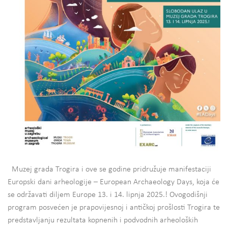
Muzej grada Trogira i ove se godine pridružuje manifestaciji
Europski dani arheologije – European Archaeology Days, koja će
se održavati diljem Europe 13. i 14. lipnja 2025.! Ovogodišnji
program posvećen je prapovijesnoj i antičkoj prošlosti Trogira te
predstavljanju rezultata kopnenih i podvodnih arheoloških