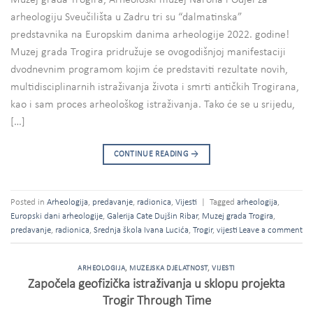
Muzej grada Trogira, Arheološki muzej Narona i Odjel za
arheologiju Sveučilišta u Zadru tri su “dalmatinska”
predstavnika na Europskim danima arheologije 2022. godine!
Muzej grada Trogira pridružuje se ovogodišnjoj manifestaciji
dvodnevnim programom kojim će predstaviti rezultate novih,
multidisciplinarnih istraživanja života i smrti antičkih Trogirana,
kao i sam proces arheološkog istraživanja. Tako će se u srijedu,
[…]
CONTINUE READING
→
Posted in
Arheologija
,
predavanje
,
radionica
,
Vijesti
|
Tagged
arheologija
,
Europski dani arheologije
,
Galerija Cate Dujšin Ribar
,
Muzej grada Trogira
,
predavanje
,
radionica
,
Srednja škola Ivana Lucića
,
Trogir
,
vijesti
Leave a comment
ARHEOLOGIJA
,
MUZEJSKA DJELATNOST
,
VIJESTI
Započela geofizička istraživanja u sklopu projekta
Trogir Through Time