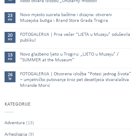
Abdo otvara izložbu „Unutarnji mostovi”
Novo mjesto susreta baštine i dizajna: otvoreni
23
srp
Muzejska butiga i Brand Store Grada Trogira
FOTOGALERIJA | Prva večer “LJETA u Muzeju” oduševila
20
srp
publiku!
Novo glazbeno ljeto u Trogiru: „LJETO u Muzeju” /
13
srp
“SUMMER at the Museum”
FOTOGALERIJA | Otvorena izložba “Potezi jednog života”
26
lip
– umjetničko putovanje kroz pet desetljeća stvaralaštva
Mirande Morić
KATEGORIJE
Adventura
(13)
Arheologija
(9)