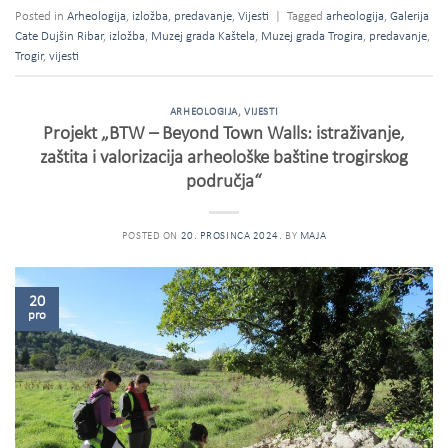
Posted in
Arheologija
,
izložba
,
predavanje
,
Vijesti
|
Tagged
arheologija
,
Galerija
Cate Dujšin Ribar
,
izložba
,
Muzej grada Kaštela
,
Muzej grada Trogira
,
predavanje
,
Trogir
,
vijesti
ARHEOLOGIJA
,
VIJESTI
Projekt „BTW – Beyond Town Walls: istraživanje,
zaštita i valorizacija arheološke baštine trogirskog
područja“
POSTED ON
20. PROSINCA 2024.
BY
MAJA
20
pro