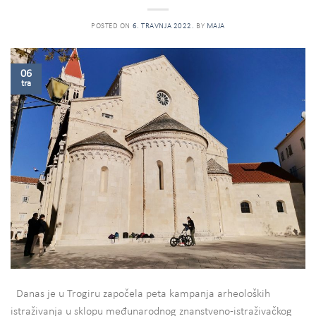
POSTED ON
6. TRAVNJA 2022.
BY
MAJA
06
tra
Danas je u Trogiru započela peta kampanja arheoloških
istraživanja u sklopu međunarodnog znanstveno-istraživačkog