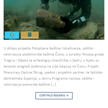
U sklopu projekta Potopljena baština: Istraživanje, zaštita i
valorizacija po(d)morske baštine Čiova, u suradnji Muzeja grada
Trogira i Odjela za arheologiju Sveučilišta u Zadru, u tijeku su
terenski pregledi podmorja na više lokacija na Čiovu. Projekt
financiraju Općina Okrug, ujedno i projektni partner, te Splitsko-
dalmatinska županija, u okviru Programa razvoja, zaštite i
valorizacije pomorske baštine […]
CONTINUE READING
→