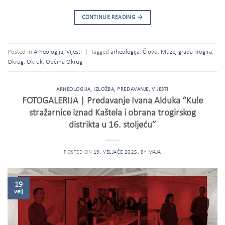
CONTINUE READING
→
Posted in
Arheologija
,
Vijesti
|
Tagged
arheologija
,
Čiovo
,
Muzej grada Trogira
,
Okrug
,
Okruk
,
Općina Okrug
ARHEOLOGIJA
,
IZLOŽBA
,
PREDAVANJE
,
VIJESTI
FOTOGALERIJA | Predavanje Ivana Alduka “Kule
stražarnice iznad Kaštela i obrana trogirskog
distrikta u 16. stoljeću”
POSTED ON
19. VELJAČE 2025.
BY
MAJA
19
velj