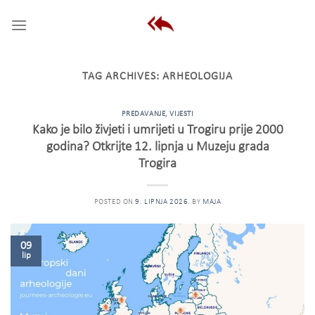
Skip
to
content
TAG ARCHIVES:
ARHEOLOGIJA
PREDAVANJE
,
VIJESTI
Kako je bilo živjeti i umrijeti u Trogiru prije 2000
godina? Otkrijte 12. lipnja u Muzeju grada
Trogira
POSTED ON
9. LIPNJA 2026.
BY
MAJA
09
lip