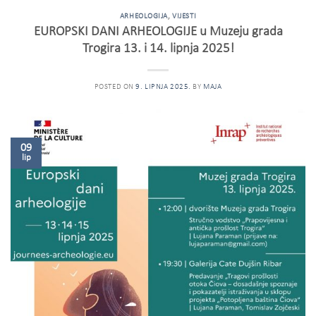
ARHEOLOGIJA
,
VIJESTI
EUROPSKI DANI ARHEOLOGIJE u Muzeju grada
Trogira 13. i 14. lipnja 2025!
POSTED ON
9. LIPNJA 2025.
BY
MAJA
09
lip