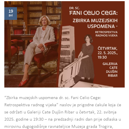
19
svi
“Zbirka muzejskih uspomena dr. sc. Fani Celio Cege:
Retrospektiva radnog vijeka” naslov je prigodne ćakule koja će
se održati u Galeriji Cate Dujšin Ribar u četvrtak, 22. svibnja
2025. godine u 19:30 – na predzadnji radni dan prije odlaska u
mirovinu dugogodišnje ravnateljice Muzeja grada Trogira,