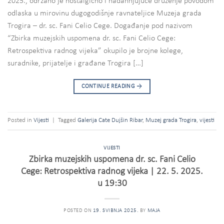
2025., održano je nostalgično i nadahnjujuće druženje povodom
odlaska u mirovinu dugogodišnje ravnateljice Muzeja grada
Trogira – dr. sc. Fani Celio Cege. Događanje pod nazivom
“Zbirka muzejskih uspomena dr. sc. Fani Celio Cege:
Retrospektiva radnog vijeka” okupilo je brojne kolege,
suradnike, prijatelje i građane Trogira […]
CONTINUE READING
→
Posted in
Vijesti
|
Tagged
Galerija Cate Dujšin Ribar
,
Muzej grada Trogira
,
vijesti
VIJESTI
Zbirka muzejskih uspomena dr. sc. Fani Celio
Cege: Retrospektiva radnog vijeka | 22. 5. 2025.
u 19:30
POSTED ON
19. SVIBNJA 2025.
BY
MAJA