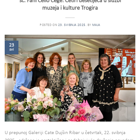
sc. Fani Celio Cege: Četiri desetljeća u službi
muzeja i kulture Trogira
POSTED ON
23. SVIBNJA 2025.
BY
MAJA
23
svi
U prepunoj Galeriji Cate Dujšin Ribar u četvrtak, 22. svibnja