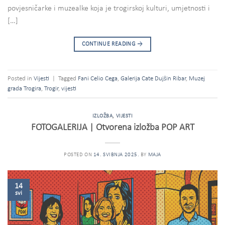
povjesničarke i muzealke koja je trogirskoj kulturi, umjetnosti i
[…]
CONTINUE READING
→
Posted in
Vijesti
|
Tagged
Fani Celio Cega
,
Galerija Cate Dujšin Ribar
,
Muzej
grada Trogira
,
Trogir
,
vijesti
IZLOŽBA
,
VIJESTI
FOTOGALERIJA | Otvorena izložba POP ART
POSTED ON
14. SVIBNJA 2025.
BY
MAJA
14
svi