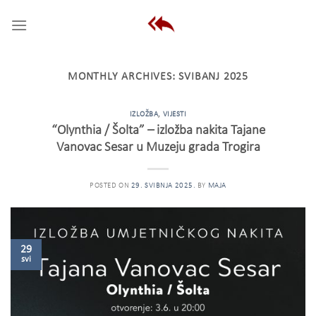
Skip
to
content
MONTHLY ARCHIVES:
SVIBANJ 2025
IZLOŽBA
,
VIJESTI
“Olynthia / Šolta” – izložba nakita Tajane
Vanovac Sesar u Muzeju grada Trogira
POSTED ON
29. SVIBNJA 2025.
BY
MAJA
29
svi