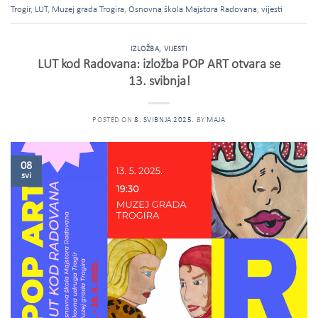
Trogir
,
LUT
,
Muzej grada Trogira
,
Osnovna škola Majstora Radovana
,
vijesti
IZLOŽBA
,
VIJESTI
LUT kod Radovana: izložba POP ART otvara se
13. svibnja!
POSTED ON
8. SVIBNJA 2025.
BY
MAJA
08
svi