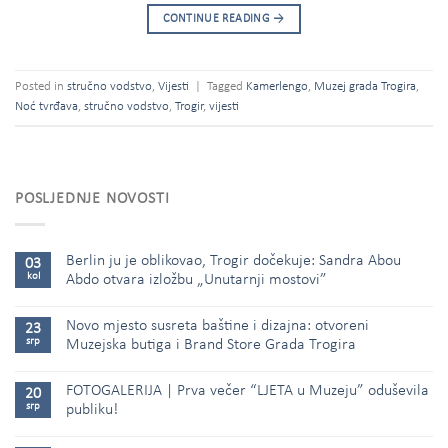
CONTINUE READING
→
Posted in
stručno vodstvo
,
Vijesti
|
Tagged
Kamerlengo
,
Muzej grada Trogira
,
Noć tvrđava
,
stručno vodstvo
,
Trogir
,
vijesti
POSLJEDNJE NOVOSTI
Berlin ju je oblikovao, Trogir dočekuje: Sandra Abou
03
kol
Abdo otvara izložbu „Unutarnji mostovi”
Novo mjesto susreta baštine i dizajna: otvoreni
23
srp
Muzejska butiga i Brand Store Grada Trogira
FOTOGALERIJA | Prva večer “LJETA u Muzeju” oduševila
20
srp
publiku!