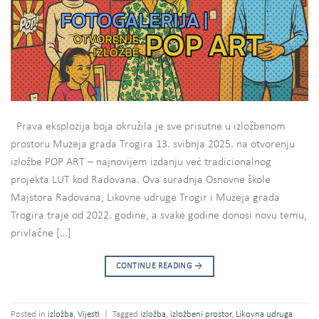
Prava eksplozija boja okružila je sve prisutne u izložbenom
prostoru Muzeja grada Trogira 13. svibnja 2025. na otvorenju
izložbe POP ART – najnovijem izdanju već tradicionalnog
projekta LUT kod Radovana. Ova suradnja Osnovne škole
Majstora Radovana, Likovne udruge Trogir i Muzeja grada
Trogira traje od 2022. godine, a svake godine donosi novu temu,
privlačne […]
CONTINUE READING
→
Posted in
izložba
,
Vijesti
|
Tagged
izložba
,
izložbeni prostor
,
Likovna udruga