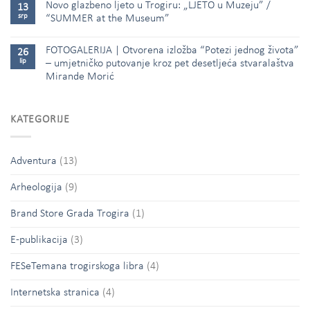
Novo glazbeno ljeto u Trogiru: „LJETO u Muzeju” /
13
srp
“SUMMER at the Museum”
FOTOGALERIJA | Otvorena izložba “Potezi jednog života”
26
lip
– umjetničko putovanje kroz pet desetljeća stvaralaštva
Mirande Morić
KATEGORIJE
Adventura
(13)
Arheologija
(9)
Brand Store Grada Trogira
(1)
E-publikacija
(3)
FESeTemana trogirskoga libra
(4)
Internetska stranica
(4)