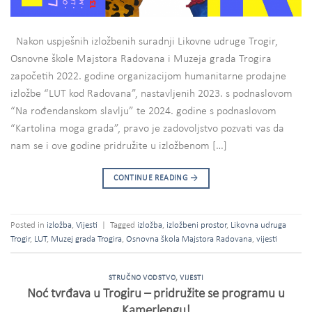
Nakon uspješnih izložbenih suradnji Likovne udruge Trogir,
Osnovne škole Majstora Radovana i Muzeja grada Trogira
započetih 2022. godine organizacijom humanitarne prodajne
izložbe “LUT kod Radovana”, nastavljenih 2023. s podnaslovom
“Na rođendanskom slavlju” te 2024. godine s podnaslovom
“Kartolina moga grada”, pravo je zadovoljstvo pozvati vas da
nam se i ove godine pridružite u izložbenom […]
CONTINUE READING
→
Posted in
izložba
,
Vijesti
|
Tagged
izložba
,
izložbeni prostor
,
Likovna udruga
Trogir
,
LUT
,
Muzej grada Trogira
,
Osnovna škola Majstora Radovana
,
vijesti
STRUČNO VODSTVO
,
VIJESTI
Noć tvrđava u Trogiru – pridružite se programu u
Kamerlengu!