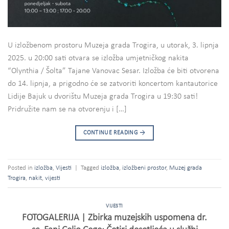
U izložbenom prostoru Muzeja grada Trogira, u utorak, 3. lipnja
2025. u 20:00 sati otvara se izložba umjetničkog nakita
“Olynthia / Šolta” Tajane Vanovac Sesar. Izložba će biti otvorena
do 14. lipnja, a prigodno će se zatvoriti koncertom kantautorice
Lidije Bajuk u dvorištu Muzeja grada Trogira u 19:30 sati!
Pridružite nam se na otvorenju i […]
CONTINUE READING
→
Posted in
izložba
,
Vijesti
|
Tagged
izložba
,
izložbeni prostor
,
Muzej grada
Trogira
,
nakit
,
vijesti
VIJESTI
FOTOGALERIJA | Zbirka muzejskih uspomena dr.