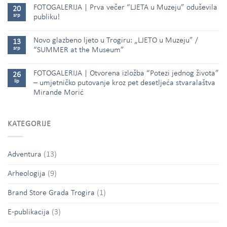
FOTOGALERIJA | Prva večer “LJETA u Muzeju” oduševila
20
srp
publiku!
Novo glazbeno ljeto u Trogiru: „LJETO u Muzeju” /
13
srp
“SUMMER at the Museum”
FOTOGALERIJA | Otvorena izložba “Potezi jednog života”
26
lip
– umjetničko putovanje kroz pet desetljeća stvaralaštva
Mirande Morić
KATEGORIJE
Adventura
(13)
Arheologija
(9)
Brand Store Grada Trogira
(1)
E-publikacija
(3)