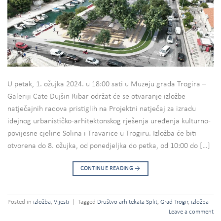
U petak, 1. ožujka 2024. u 18:00 sati u Muzeju grada Trogira –
Galeriji Cate Dujšin Ribar održat će se otvaranje izložbe
natječajnih radova pristiglih na Projektni natječaj za izradu
idejnog urbanističko-arhitektonskog rješenja uređenja kulturno-
povijesne cjeline Solina i Travarice u Trogiru. Izložba će biti
otvorena do 8. ožujka, od ponedjeljka do petka, od 10:00 do […]
CONTINUE READING
→
Posted in
izložba
,
Vijesti
|
Tagged
Društvo arhitekata Split
,
Grad Trogir
,
izložba
Leave a comment