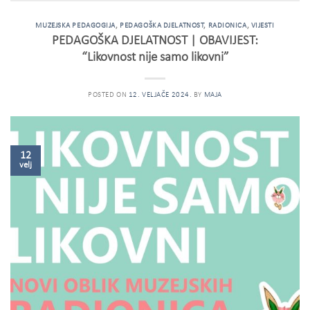
MUZEJSKA PEDAGOGIJA
,
PEDAGOŠKA DJELATNOST
,
RADIONICA
,
VIJESTI
PEDAGOŠKA DJELATNOST | OBAVIJEST:
“Likovnost nije samo likovni”
POSTED ON
12. VELJAČE 2024.
BY
MAJA
12
velj