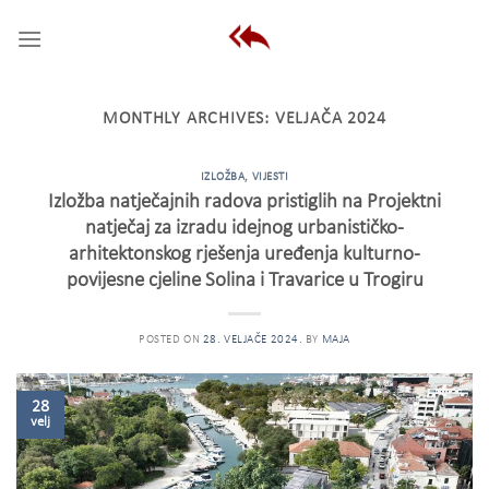
Skip
to
content
MONTHLY ARCHIVES:
VELJAČA 2024
IZLOŽBA
,
VIJESTI
Izložba natječajnih radova pristiglih na Projektni
natječaj za izradu idejnog urbanističko-
arhitektonskog rješenja uređenja kulturno-
povijesne cjeline Solina i Travarice u Trogiru
POSTED ON
28. VELJAČE 2024.
BY
MAJA
28
velj