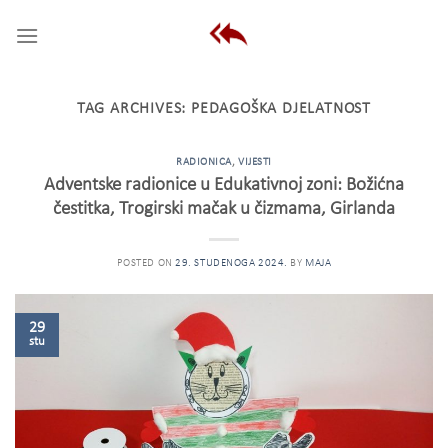
Skip
to
content
TAG ARCHIVES:
PEDAGOŠKA DJELATNOST
RADIONICA
,
VIJESTI
Adventske radionice u Edukativnoj zoni: Božićna
čestitka, Trogirski mačak u čizmama, Girlanda
POSTED ON
29. STUDENOGA 2024.
BY
MAJA
29
stu