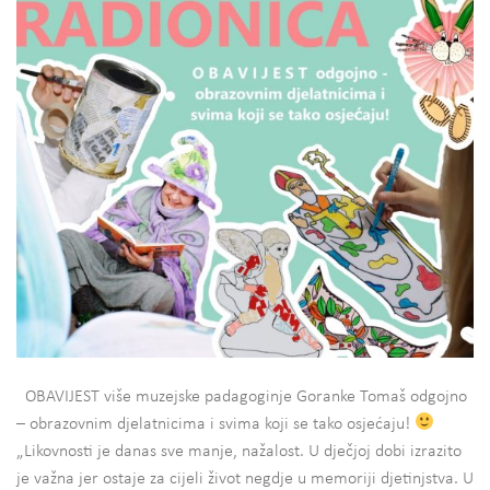
OBAVIJEST više muzejske padagoginje Goranke Tomaš odgojno
– obrazovnim djelatnicima i svima koji se tako osjećaju!
„Likovnosti je danas sve manje, nažalost. U dječjoj dobi izrazito
je važna jer ostaje za cijeli život negdje u memoriji djetinjstva. U