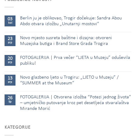
Berlin ju je oblikovao, Trogir dočekuje: Sandra Abou
03
kol
Abdo otvara izložbu „Unutarnji mostovi”
Novo mjesto susreta baštine i dizajna: otvoreni
23
srp
Muzejska butiga i Brand Store Grada Trogira
FOTOGALERIJA | Prva večer “LJETA u Muzeju” oduševila
20
srp
publiku!
Novo glazbeno ljeto u Trogiru: „LJETO u Muzeju” /
13
srp
“SUMMER at the Museum”
FOTOGALERIJA | Otvorena izložba “Potezi jednog života”
26
lip
– umjetničko putovanje kroz pet desetljeća stvaralaštva
Mirande Morić
KATEGORIJE