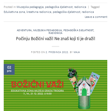
Posted in
Muzejska pedagogija
,
pedagoška djelatnost
,
radionica
|
Tagged
Edukativna zona
,
kreativna radionica
,
pedagoška djelatnost
,
radionica
Leave a comment
ADVENTURA
,
MUZEJSKA PEDAGOGIJA
,
PEDAGOŠKA DJELATNOST
,
RADIONICA
Počinju Božićni važi! Ne znaš koji ti je draži!
POSTED ON
2. PROSINCA 2022.
BY
MAJA
02
pro