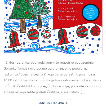
Ciklus radionica pod vodstvom više muzejske pedagoginje
Goranke Tomaš i ove godine otvara izuzetno popularna
radionica “Božićna čestitka” koja će se održati 7. prosinca u
14:00 sati! Prijavite se i oživite gotovo zaboravljeni običaj slanja
božićnih čestitiki! Osim pregršt dobre volje, ponesite sa sobom i
adresu na koju želite poslati čestitku, a sve ostalo […]
CONTINUE READING
→