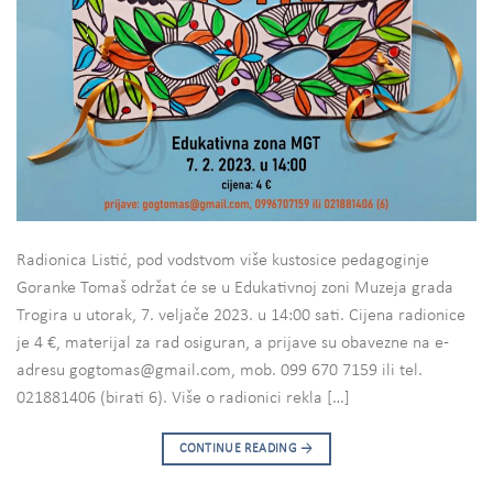
Radionica Listić, pod vodstvom više kustosice pedagoginje
Goranke Tomaš održat će se u Edukativnoj zoni Muzeja grada
Trogira u utorak, 7. veljače 2023. u 14:00 sati. Cijena radionice
je 4 €, materijal za rad osiguran, a prijave su obavezne na e-
adresu gogtomas@gmail.com, mob. 099 670 7159 ili tel.
021881406 (birati 6). Više o radionici rekla […]
CONTINUE READING
→