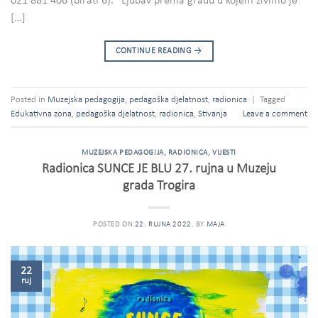
021 881 406 (birati 6). “Ljubav prema gradu u kojem živimo je
[…]
CONTINUE READING
→
Posted in
Muzejska pedagogija
,
pedagoška djelatnost
,
radionica
|
Tagged
Edukativna zona
,
pedagoška djelatnost
,
radionica
,
Stivanja
Leave a comment
MUZEJSKA PEDAGOGIJA
,
RADIONICA
,
VIJESTI
Radionica SUNCE JE BLU 27. rujna u Muzeju
grada Trogira
POSTED ON
22. RUJNA 2022.
BY
MAJA
22
ruj