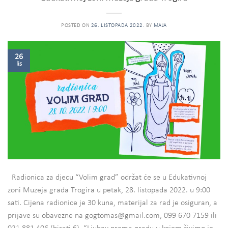
POSTED ON
26. LISTOPADA 2022.
BY
MAJA
26
lis
Radionica za djecu “Volim grad” održat će se u Edukativnoj
zoni Muzeja grada Trogira u petak, 28. listopada 2022. u 9:00
sati. Cijena radionice je 30 kuna, materijal za rad je osiguran, a
prijave su obavezne na gogtomas@gmail.com, 099 670 7159 ili