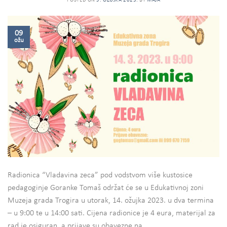
POSTED ON
9. OŽUJKA 2023.
BY
MAJA
09
ožu
Radionica “Vladavina zeca” pod vodstvom više kustosice
pedagoginje Goranke Tomaš održat će se u Edukativnoj zoni
Muzeja grada Trogira u utorak, 14. ožujka 2023. u dva termina
– u 9:00 te u 14:00 sati. Cijena radionice je 4 eura, materijal za
rad je osiguran, a prijave su obavezne na