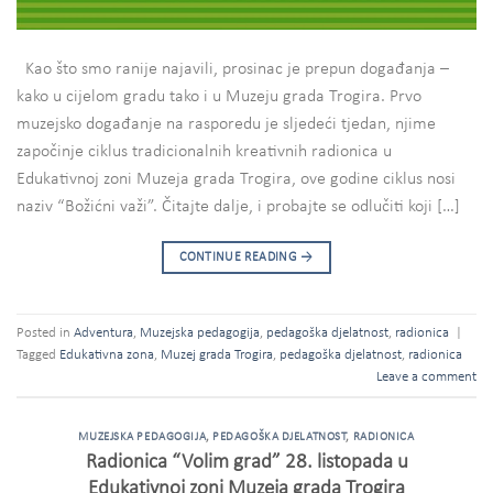
Kao što smo ranije najavili, prosinac je prepun događanja –
kako u cijelom gradu tako i u Muzeju grada Trogira. Prvo
muzejsko događanje na rasporedu je sljedeći tjedan, njime
započinje ciklus tradicionalnih kreativnih radionica u
Edukativnoj zoni Muzeja grada Trogira, ove godine ciklus nosi
naziv “Božićni važi”. Čitajte dalje, i probajte se odlučiti koji […]
CONTINUE READING
→
Posted in
Adventura
,
Muzejska pedagogija
,
pedagoška djelatnost
,
radionica
|
Tagged
Edukativna zona
,
Muzej grada Trogira
,
pedagoška djelatnost
,
radionica
Leave a comment
MUZEJSKA PEDAGOGIJA
,
PEDAGOŠKA DJELATNOST
,
RADIONICA
Radionica “Volim grad” 28. listopada u
Edukativnoj zoni Muzeja grada Trogira