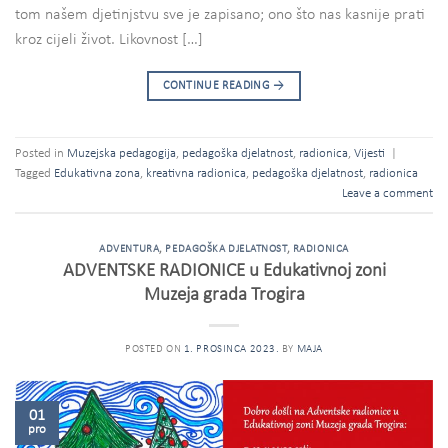
tom našem djetinjstvu sve je zapisano; ono što nas kasnije prati
kroz cijeli život. Likovnost […]
CONTINUE READING
→
Posted in
Muzejska pedagogija
,
pedagoška djelatnost
,
radionica
,
Vijesti
|
Tagged
Edukativna zona
,
kreativna radionica
,
pedagoška djelatnost
,
radionica
Leave a comment
ADVENTURA
,
PEDAGOŠKA DJELATNOST
,
RADIONICA
ADVENTSKE RADIONICE u Edukativnoj zoni
Muzeja grada Trogira
POSTED ON
1. PROSINCA 2023.
BY
MAJA
01
pro