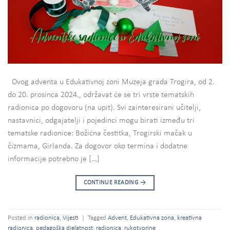
Ovog adventa u Edukativnoj zoni Muzeja grada Trogira, od 2.
do 20. prosinca 2024., održavat će se tri vrste tematskih
radionica po dogovoru (na upit). Svi zainteresirani učitelji,
nastavnici, odgajatelji i pojedinci mogu birati između tri
tematske radionice: Božićna čestitka, Trogirski mačak u
čizmama, Girlanda. Za dogovor oko termina i dodatne
informacije potrebno je […]
CONTINUE READING
→
Posted in
radionica
,
Vijesti
|
Tagged
Advent
,
Edukativna zona
,
kreativna
radionica
,
pedagoška djelatnost
,
radionica
,
rukotvorine