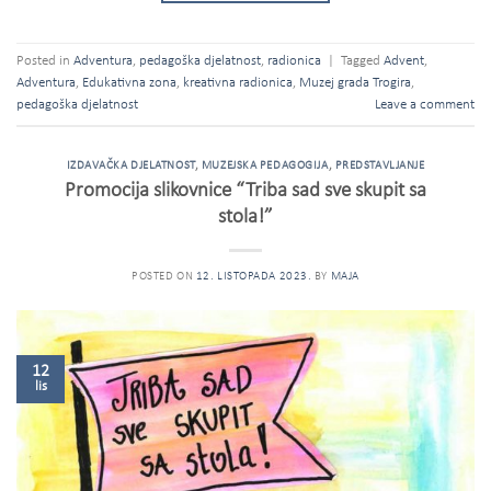
Posted in
Adventura
,
pedagoška djelatnost
,
radionica
|
Tagged
Advent
,
Adventura
,
Edukativna zona
,
kreativna radionica
,
Muzej grada Trogira
,
pedagoška djelatnost
Leave a comment
IZDAVAČKA DJELATNOST
,
MUZEJSKA PEDAGOGIJA
,
PREDSTAVLJANJE
Promocija slikovnice “Triba sad sve skupit sa
stola!”
POSTED ON
12. LISTOPADA 2023.
BY
MAJA
12
lis