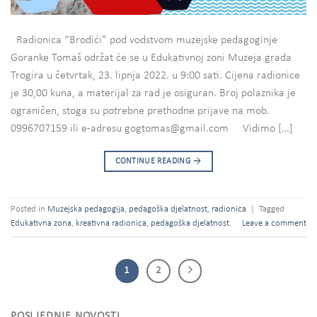
Radionica “Brodići” pod vodstvom muzejske pedagoginje
Goranke Tomaš održat će se u Edukativnoj zoni Muzeja grada
Trogira u četvrtak, 23. lipnja 2022. u 9:00 sati. Cijena radionice
je 30,00 kuna, a materijal za rad je osiguran. Broj polaznika je
ograničen, stoga su potrebne prethodne prijave na mob.
0996707159 ili e-adresu gogtomas@gmail.com Vidimo […]
CONTINUE READING
→
Posted in
Muzejska pedagogija
,
pedagoška djelatnost
,
radionica
|
Tagged
Edukativna zona
,
kreativna radionica
,
pedagoška djelatnost
Leave a comment
1
2
POSLJEDNJE NOVOSTI