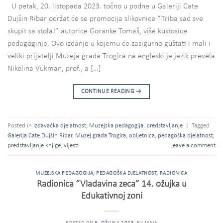
U petak, 20. listopada 2023. točno u podne u Galeriji Cate
Dujšin Ribar održat će se promocija slikovnice “Triba sad sve
skupit sa stola!” autorice Goranke Tomaš, više kustosice
pedagoginje. Ovo izdanje u kojemu će zasigurno guštati i mali i
veliki prijatelji Muzeja grada Trogira na engleski je jezik prevela
Nikolina Vukman, prof., a […]
CONTINUE READING
→
Posted in
izdavačka djelatnost
,
Muzejska pedagogija
,
predstavljanje
|
Tagged
Galerija Cate Dujšin Ribar
,
Muzej grada Trogira
,
obljetnica
,
pedagoška djelatnost
,
predstavljanje knjige
,
vijesti
Leave a comment
MUZEJSKA PEDAGOGIJA
,
PEDAGOŠKA DJELATNOST
,
RADIONICA
Radionica “Vladavina zeca” 14. ožujka u
Edukativnoj zoni