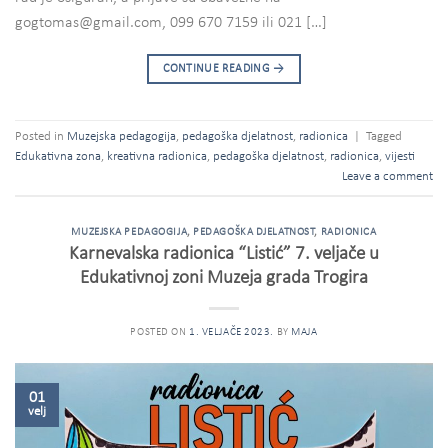
gogtomas@gmail.com, 099 670 7159 ili 021 […]
CONTINUE READING
→
Posted in
Muzejska pedagogija
,
pedagoška djelatnost
,
radionica
|
Tagged
Edukativna zona
,
kreativna radionica
,
pedagoška djelatnost
,
radionica
,
vijesti
Leave a comment
MUZEJSKA PEDAGOGIJA
,
PEDAGOŠKA DJELATNOST
,
RADIONICA
Karnevalska radionica “Listić” 7. veljače u
Edukativnoj zoni Muzeja grada Trogira
POSTED ON
1. VELJAČE 2023.
BY
MAJA
01
velj