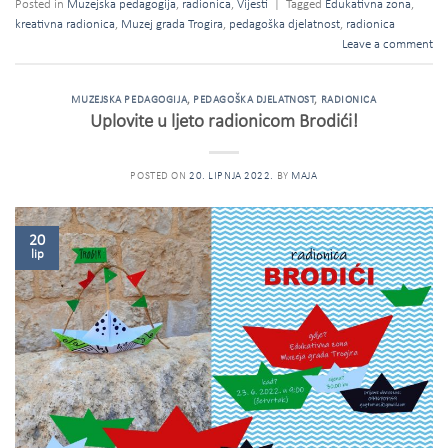
Posted in
Muzejska pedagogija
,
radionica
,
Vijesti
|
Tagged
Edukativna zona
,
kreativna radionica
,
Muzej grada Trogira
,
pedagoška djelatnost
,
radionica
Leave a comment
MUZEJSKA PEDAGOGIJA
,
PEDAGOŠKA DJELATNOST
,
RADIONICA
Uplovite u ljeto radionicom Brodići!
POSTED ON
20. LIPNJA 2022.
BY
MAJA
20
lip