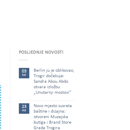
POSLJEDNJE NOVOSTI
Berlin ju je oblikovao,
03
kol
Trogir dočekuje:
Sandra Abou Abdo
otvara izložbu
„Unutarnji mostovi”
Novo mjesto susreta
23
srp
baštine i dizajna:
otvoreni Muzejska
butiga i Brand Store
Grada Trogira