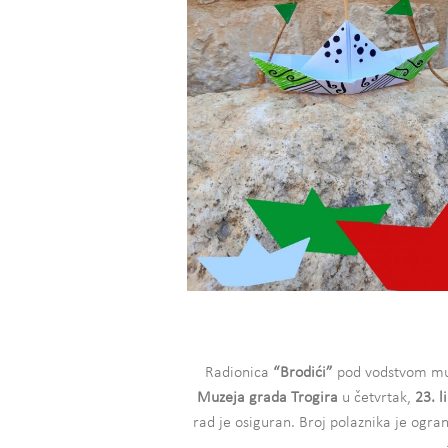
Radionica
“Brodići”
pod vodstvom mu
Muzeja grada Trogira
u četvrtak,
23. l
rad je osiguran. Broj polaznika je ogran