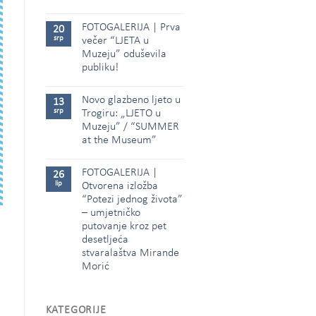
FOTOGALERIJA | Prva
20
srp
večer “LJETA u
Muzeju” oduševila
publiku!
Novo glazbeno ljeto u
13
srp
Trogiru: „LJETO u
Muzeju” / “SUMMER
at the Museum”
FOTOGALERIJA |
26
lip
Otvorena izložba
“Potezi jednog života”
– umjetničko
putovanje kroz pet
desetljeća
stvaralaštva Mirande
Morić
KATEGORIJE