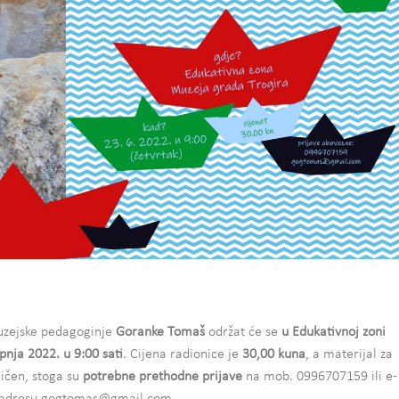
zejske pedagoginje
Goranke Tomaš
održat će se
u Edukativnoj zoni
ipnja 2022. u 9:00 sati
. Cijena radionice je
30,00 kuna
, a materijal za
ičen, stoga su
potrebne prethodne prijave
na mob. 0996707159 ili e-
adresu gogtomas@gmail.com