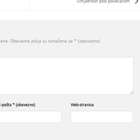
Umjetnost pod povećalom
jena.
Obavezna polja su označena sa
* (obavezno)
E-pošta
* (obavezno)
Web-stranica