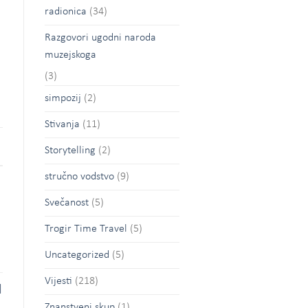
radionica
(34)
Razgovori ugodni naroda
muzejskoga
(3)
simpozij
(2)
Stivanja
(11)
Storytelling
(2)
stručno vodstvo
(9)
Svečanost
(5)
Trogir Time Travel
(5)
Uncategorized
(5)
Vijesti
(218)
|
Znanstveni skup
(1)