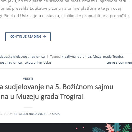
om jeku, no to djelatnice srećom ne može omesti u njihovom radu.
maš preselila Edukativnu zonu na online platforme te je i ovaj
 Pinel od Uskrsa je u nastavku, ukoliko ste propustili prvi pronađite
CONTINUE READING
→
dagoška djelatnost
,
radionica
|
Tagged
kreativna radionica
,
Muzej grada Trogira
,
nost
,
radionica
,
rukotvorine
,
Uskrs
Leave a commen
VIJESTI
za sudjelovanje na 5. Božićnom sajmu
ina u Muzeju grada Trogira!
OSTED ON
22. STUDENOGA 2021.
BY
MAJA