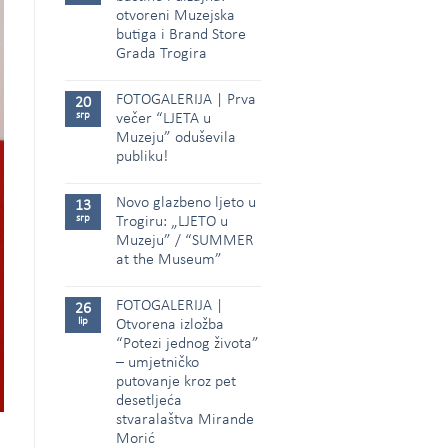
otvoreni Muzejska
butiga i Brand Store
Grada Trogira
FOTOGALERIJA | Prva
20
srp
večer “LJETA u
Muzeju” oduševila
publiku!
Novo glazbeno ljeto u
13
srp
Trogiru: „LJETO u
Muzeju” / “SUMMER
at the Museum”
FOTOGALERIJA |
26
lip
Otvorena izložba
“Potezi jednog života”
– umjetničko
putovanje kroz pet
desetljeća
stvaralaštva Mirande
Morić