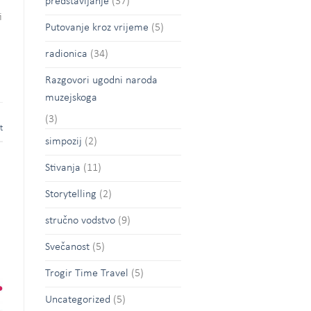
predstavljanje
(37)
i
Putovanje kroz vrijeme
(5)
radionica
(34)
Razgovori ugodni naroda
muzejskoga
(3)
t
simpozij
(2)
Stivanja
(11)
Storytelling
(2)
stručno vodstvo
(9)
Svečanost
(5)
Trogir Time Travel
(5)
Uncategorized
(5)