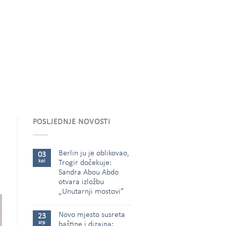
POSLJEDNJE NOVOSTI
Berlin ju je oblikovao,
03
kol
Trogir dočekuje:
Sandra Abou Abdo
otvara izložbu
„Unutarnji mostovi”
Novo mjesto susreta
23
srp
baštine i dizajna: