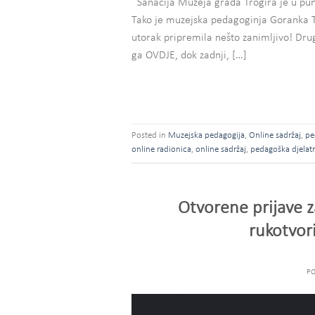
Sanacija Muzeja grada Trogira je u pun
Tako je muzejska pedagoginja Goranka To
utorak pripremila nešto zanimljivo! Drugi
ga OVDJE, dok zadnji, […]
Posted in
Muzejska pedagogija
,
Online sadržaj
,
pe
online radionica
,
online sadržaj
,
pedagoška djelat
Otvorene prijave 
rukotvor
P