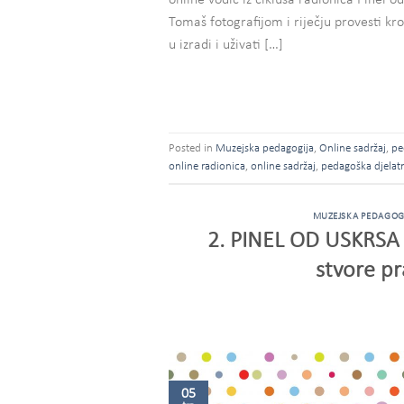
online vodič iz ciklusa radionica Pinel
Tomaš fotografijom i riječju provesti kr
u izradi i uživati […]
Posted in
Muzejska pedagogija
,
Online sadržaj
,
pe
online radionica
,
online sadržaj
,
pedagoška djelat
MUZEJSKA PEDAGOG
2. PINEL OD USKRSA 
stvore p
05