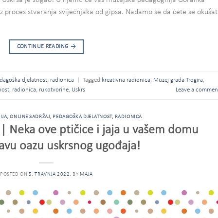
 od Uskrsa je stigao! U njemu će vas muzejska pedagoginja Goranka
oz proces stvaranja svijećnjaka od gipsa. Nadamo se da ćete se okušat
CONTINUE READING
→
dagoška djelatnost
,
radionica
|
Tagged
kreativna radionica
,
Muzej grada Trogira
,
nost
,
radionica
,
rukotvorine
,
Uskrs
Leave a commen
IJA
,
ONLINE SADRŽAJ
,
PEDAGOŠKA DJELATNOST
,
RADIONICA
| Neka ove ptičice i jaja u vašem domu
ravu oazu uskrsnog ugođaja!
POSTED ON
5. TRAVNJA 2022.
BY
MAJA