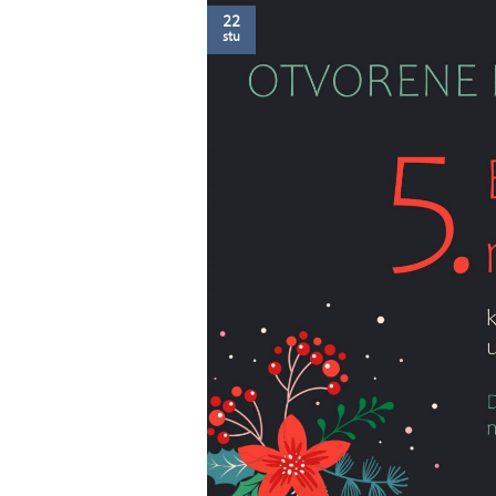
22
stu