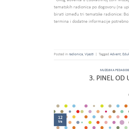
Ovog adventa u Edukativnoj zoni Muzeja 
tematskih radionica po dogovoru (na upit)
birati između tri tematske radionice: B
termina i dodatne informacije potrebno 
Posted in
radionica
,
Vijesti
|
Tagged
Advent
,
Eduk
MUZEJSKA PEDAGOG
3. PINEL OD 
12
tra