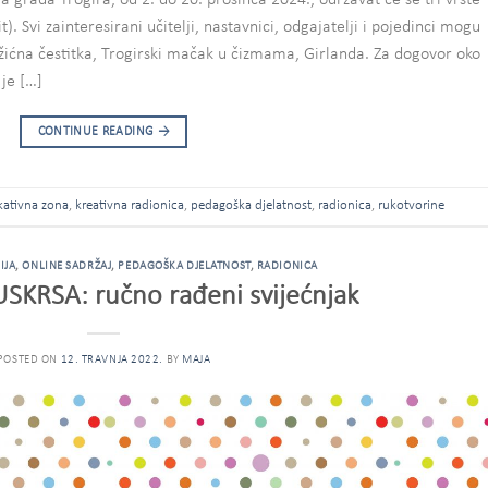
grada Trogira, od 2. do 20. prosinca 2024., održavat će se tri vrste
. Svi zainteresirani učitelji, nastavnici, odgajatelji i pojedinci mogu
ožićna čestitka, Trogirski mačak u čizmama, Girlanda. Za dogovor oko
je […]
CONTINUE READING
→
ativna zona
,
kreativna radionica
,
pedagoška djelatnost
,
radionica
,
rukotvorine
IJA
,
ONLINE SADRŽAJ
,
PEDAGOŠKA DJELATNOST
,
RADIONICA
USKRSA: ručno rađeni svijećnjak
POSTED ON
12. TRAVNJA 2022.
BY
MAJA