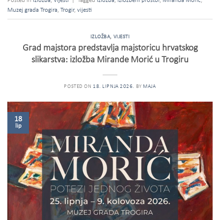
Posted in
izložba
,
Vijesti
|
Tagged
izložba
,
izložbeni prostor
,
Miranda Morić
,
Muzej grada Trogira
,
Trogir
,
vijesti
IZLOŽBA
,
VIJESTI
Grad majstora predstavlja majstoricu hrvatskog
slikarstva: izložba Mirande Morić u Trogiru
POSTED ON
18. LIPNJA 2026.
BY
MAJA
18
lip