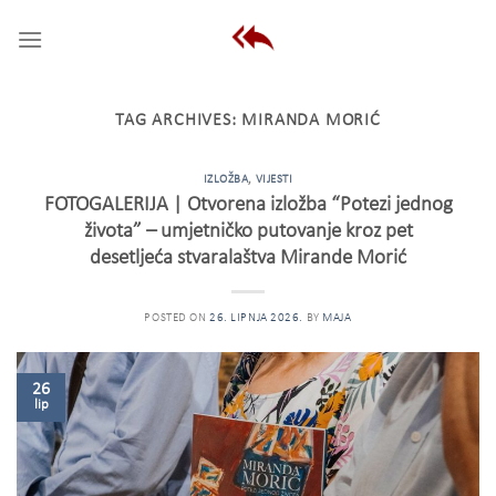
Skip
to
content
TAG ARCHIVES:
MIRANDA MORIĆ
IZLOŽBA
,
VIJESTI
FOTOGALERIJA | Otvorena izložba “Potezi jednog
života” – umjetničko putovanje kroz pet
desetljeća stvaralaštva Mirande Morić
POSTED ON
26. LIPNJA 2026.
BY
MAJA
26
lip