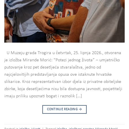
U Muzeju grada Trogira u četvrtak, 25. lipnja 2026., otvorena
je izložba Mirande Morić: “Potezi jednog života” – umjetničko
putovanje kroz pet desetljeća stvaralaštva, jedno od
najcjelovitijih predstavljanja opusa ove istaknute hrvatske
slikarice. Kroz reprezentativan izbor djela iz privatne obiteljske
zbirke, koja desetljećima nisu bila dostupna javnosti, posjetitelji
imaju priliku upoznati bogat i raznolik […]
CONTINUE READING
→