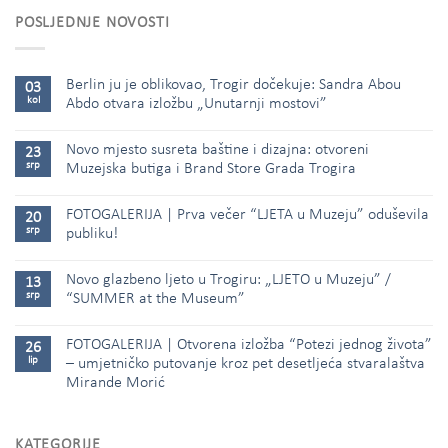
POSLJEDNJE NOVOSTI
Berlin ju je oblikovao, Trogir dočekuje: Sandra Abou
03
kol
Abdo otvara izložbu „Unutarnji mostovi”
Novo mjesto susreta baštine i dizajna: otvoreni
23
srp
Muzejska butiga i Brand Store Grada Trogira
FOTOGALERIJA | Prva večer “LJETA u Muzeju” oduševila
20
srp
publiku!
Novo glazbeno ljeto u Trogiru: „LJETO u Muzeju” /
13
srp
“SUMMER at the Museum”
FOTOGALERIJA | Otvorena izložba “Potezi jednog života”
26
lip
– umjetničko putovanje kroz pet desetljeća stvaralaštva
Mirande Morić
KATEGORIJE