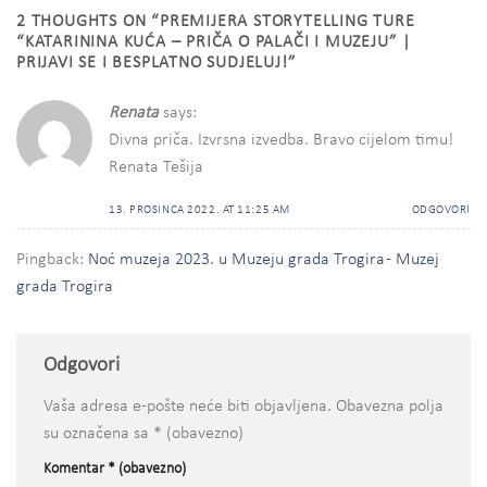
2 THOUGHTS ON “
PREMIJERA STORYTELLING TURE
“KATARININA KUĆA – PRIČA O PALAČI I MUZEJU” |
PRIJAVI SE I BESPLATNO SUDJELUJ!
”
Renata
says:
Divna priča. Izvrsna izvedba. Bravo cijelom timu!
Renata Tešija
13. PROSINCA 2022. AT 11:25 AM
ODGOVORI
Pingback:
Noć muzeja 2023. u Muzeju grada Trogira - Muzej
grada Trogira
Odgovori
Vaša adresa e-pošte neće biti objavljena.
Obavezna polja
su označena sa
* (obavezno)
Komentar
* (obavezno)