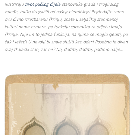
ilustriraju
život pučkog dijela
stanovnika grada i trogirskog
zaleđa, toliko drugačiji od našeg plemićkog! Pogledajte samo
ovu divno izrezbarenu škrinju, znate u seljačkoj stambenoj
kulturi nema ormara, pa funkciju spremišta za odjeću imaju
škrinje. Nije im to jedina funkcija, na njima se moglo sjediti, pa
čak i ležati! U nevolji bi znale služiti kao odar! Posebno je divan
ovaj tkalački stan, zar ne? No, dođite, dođite, pođimo dalje…