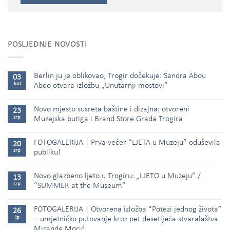
POSLJEDNJE NOVOSTI
Berlin ju je oblikovao, Trogir dočekuje: Sandra Abou
03
kol
Abdo otvara izložbu „Unutarnji mostovi”
Novo mjesto susreta baštine i dizajna: otvoreni
23
srp
Muzejska butiga i Brand Store Grada Trogira
FOTOGALERIJA | Prva večer “LJETA u Muzeju” oduševila
20
srp
publiku!
Novo glazbeno ljeto u Trogiru: „LJETO u Muzeju” /
13
srp
“SUMMER at the Museum”
FOTOGALERIJA | Otvorena izložba “Potezi jednog života”
26
lip
– umjetničko putovanje kroz pet desetljeća stvaralaštva
Mirande Morić