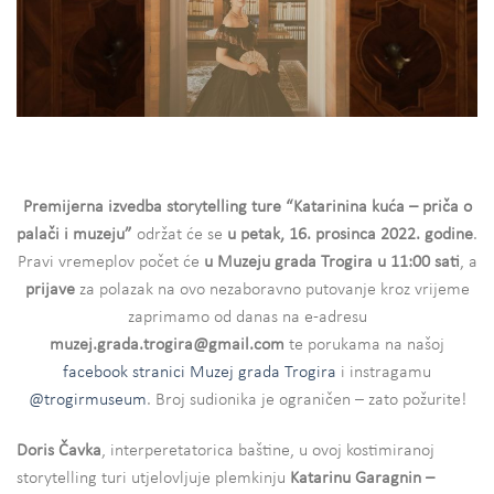
Premijerna izvedba storytelling ture “Katarinina kuća – priča o
palači i muzeju”
održat će se
u petak, 16. prosinca 2022. godine
.
Pravi vremeplov počet će
u Muzeju grada Trogira u 11:00 sati
, a
prijave
za polazak na ovo nezaboravno putovanje kroz vrijeme
zaprimamo od danas na e-adresu
muzej.grada.trogira@gmail.com
te porukama na našoj
facebook stranici Muzej grada Trogira
i instragamu
@trogirmuseum
. Broj sudionika je ograničen – zato požurite!
Doris Čavka
, interperetatorica baštine, u ovoj kostimiranoj
storytelling turi utjelovljuje plemkinju
Katarinu Garagnin –