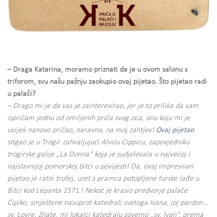
– Draga Katarina, moramo priznati da je u ovom salonu s
triforom, svu našu pažnju zaokupio ovaj pijetao. Što pijetao radi
u palači?
– Drago mi je da vas je zainteresirao, jer je to prilika da vam
ispričam jednu od omiljenih priča svog oca, onu koju mi je
uvijek nanovo pričao, naravno, na moj zahtjev!
Ovaj pijetao
stigao je u Trogir zahvaljujući Alvizu Cippicu, zapovjedniku
trogirske galije „La Donna“ koja je sudjelovala u najvećoj i
najslavnijoj pomorskoj bitci u povijesti! Da, ovaj impresivan
pijetao je ratni trofej, uzet s pramca potopljene turske lađe u
Bitci kod Lepanta 1571.! Nekoć je krasio predvorje palače
Ćipiko, smještene nasuprot katedrali svetoga Ivana, joj pardon…
sv. Lovre. Znate, mi lokalci katedralu zovemo „sv. Ivan“, prema