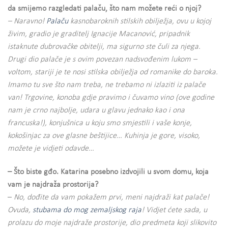
da smijemo razgledati palaču, što nam možete reći o njoj?
– Naravno!
Palaču
kasnobaroknih stilskih obilježja, ovu u kojoj
živim, gradio je graditelj Ignacije Macanović, pripadnik
istaknute dubrovačke obitelji, ma sigurno ste čuli za njega.
Drugi dio palače je s ovim povezan nadsvođenim lukom –
voltom, stariji je te nosi stilska obilježja od romanike do baroka.
Imamo tu sve što nam treba, ne trebamo ni izlaziti iz palače
van! Trgovine, konoba gdje pravimo i čuvamo vino (ove godine
nam je crno najbolje, udara u glavu jednako kao i ona
francuska!), konjušnica u koju smo smjestili i vaše konje,
kokošinjac za ove glasne beštijice… Kuhinja je gore, visoko,
možete je vidjeti odavde…
– Što biste gđo. Katarina posebno izdvojili u svom domu, koja
vam je najdraža prostorija?
–
No, dođite da vam pokažem prvi, meni najdraži kat palače!
Ovuda,
stubama do mog zemaljskog raja
! Vidjet ćete sada, u
prolazu do moje najdraže prostorije, dio predmeta koji slikovito