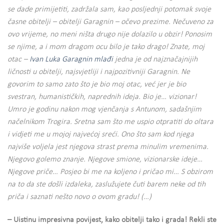
se dade primijetiti, zadržala sam, kao posljednji potomak svoje
časne obitelji – obitelji Garagnin – očevo prezime. Nečuveno za
ovo vrijeme, no meni ništa drugo nije dolazilo u obzir! Ponosim
se njime, a i mom dragom ocu bilo je tako drago! Znate, moj
otac –
Ivan Luka Garagnin mlađi
jedna je od najznačajnijih
ličnosti u obitelji, najsvjetliji i najpozitivniji Garagnin. Ne
govorim to samo zato što je bio moj otac, već jer je bio
svestran, humanističkih, naprednih ideja. Bio je… vizionar!
Umro je godinu nakon mog vjenčanja s Antunom, sadašnjim
načelnikom Trogira. Sretna sam što me uspio otpratiti do oltara
i vidjeti me u mojoj najvećoj sreći. Ono što sam kod njega
najviše voljela jest njegova strast prema minulim vremenima.
Njegovo golemo znanje. Njegove smione, vizionarske ideje…
Njegove priče… Posjeo bi me na koljeno i pričao mi… S obzirom
na to da ste došli izdaleka, zaslužujete čuti barem neke od tih
priča i saznati nešto novo o ovom gradu! (…)
– Uistinu impresivna povijest, kako obitelji tako i grada! Rekli ste