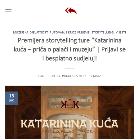
Skip
to
content
MUZEJSKA DJELATNOST
,
PUTOVANJE KROZ VRIJEME
,
STORYTELLING
,
VIJESTI
Premijera storytelling ture “Katarinina
kuća – priča o palači i muzeju” | Prijavi se
i besplatno sudjeluj!
POSTED ON
13. PROSINCA 2022.
BY
MAJA
13
pro