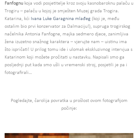
Fanfognu
koja vodi posjetitelje kroz svoju kasnobaroknu palaču u
Trogiru – palaču u kojoj je smješten Muzej grada Trogira.
Katarina, kći
Ivana Luke Garagnina mlađeg
(koji je, među
ostalim bio prvi konzervator za Dalmaciju!), supruga trogirskog
načelnika Antonia Fanfogne, majka sedmero djece, zanimljiva
žena izuzetno snažnog karaktera – vjerujte nam – uistinu ima
što ispričati! U prilog tomu ide i ulomak ekskluzivnog intervjua s
Katarinom koji možete pročitati u nastavku. Napisali smo ga
posljednji put kada smo ušli u vremenski stroj, posjetili je pa i
fotografirali…
Pogledajte, čarolija povratka u prošlost ovom fotografijom
počinje: