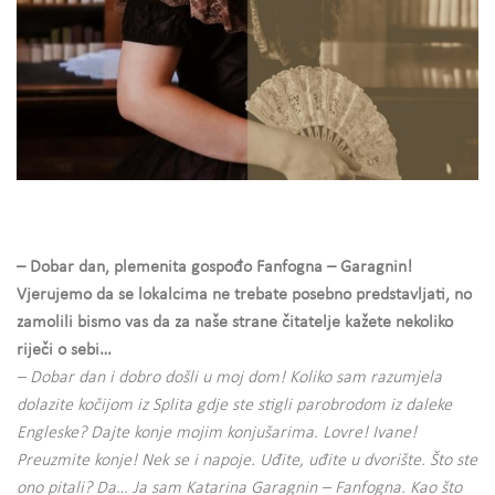
– Dobar dan, plemenita gospođo Fanfogna – Garagnin!
Vjerujemo da se lokalcima ne trebate posebno predstavljati, no
zamolili bismo vas da za naše strane čitatelje kažete nekoliko
riječi o sebi…
– Dobar dan i dobro došli u moj dom! Koliko sam razumjela
dolazite kočijom iz Splita gdje ste stigli parobrodom iz daleke
Engleske? Dajte konje mojim konjušarima. Lovre! Ivane!
Preuzmite konje! Nek se i napoje. Uđite, uđite u dvorište. Što ste
ono pitali? Da… Ja sam Katarina Garagnin – Fanfogna. Kao što