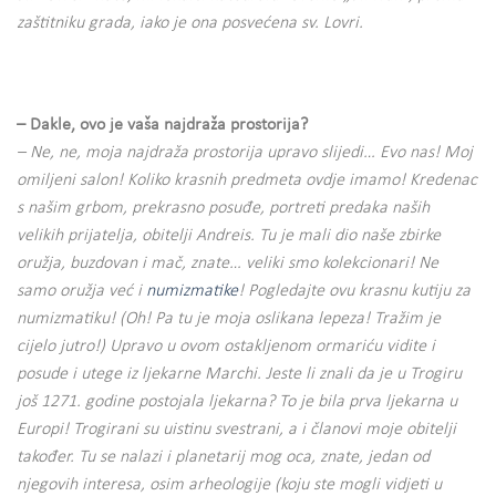
zaštitniku grada, iako je ona posvećena sv. Lovri.
– Dakle, ovo je vaša najdraža prostorija?
– Ne, ne, moja najdraža prostorija upravo slijedi… Evo nas! Moj
omiljeni salon! Koliko krasnih predmeta ovdje imamo! Kredenac
s našim grbom, prekrasno posuđe, portreti predaka naših
velikih prijatelja, obitelji Andreis. Tu je mali dio naše zbirke
oružja, buzdovan i mač, znate… veliki smo kolekcionari! Ne
samo oružja već i
numizmatike
! Pogledajte ovu krasnu kutiju za
numizmatiku! (Oh! Pa tu je moja oslikana lepeza! Tražim je
cijelo jutro!) Upravo u ovom ostakljenom ormariću vidite i
posude i utege iz ljekarne Marchi. Jeste li znali da je u Trogiru
još 1271. godine postojala ljekarna? To je bila prva ljekarna u
Europi! Trogirani su uistinu svestrani, a i članovi moje obitelji
također. Tu se nalazi i planetarij mog oca, znate, jedan od
njegovih interesa, osim arheologije (koju ste mogli vidjeti u