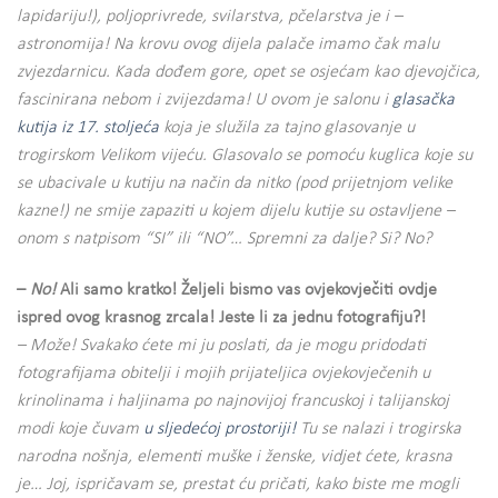
lapidariju!), poljoprivrede, svilarstva, pčelarstva je i –
astronomija! Na krovu ovog dijela palače imamo čak malu
zvjezdarnicu. Kada dođem gore, opet se osjećam kao djevojčica,
fascinirana nebom i zvijezdama! U ovom je salonu i
glasačka
kutija iz 17. stoljeća
koja je služila za tajno glasovanje u
trogirskom Velikom vijeću. Glasovalo se pomoću kuglica koje su
se ubacivale u kutiju na način da nitko (pod prijetnjom velike
kazne!) ne smije zapaziti u kojem dijelu kutije su ostavljene –
onom s natpisom “SI” ili “NO”… Spremni za dalje? Si? No?
–
No!
Ali samo kratko! Željeli bismo vas ovjekovječiti ovdje
ispred ovog krasnog zrcala! Jeste li za jednu fotografiju?!
– Može! Svakako ćete mi ju poslati, da je mogu pridodati
fotografijama obitelji i mojih prijateljica ovjekovječenih u
krinolinama i haljinama po najnovijoj francuskoj i talijanskoj
modi koje čuvam
u sljedećoj prostoriji!
Tu se nalazi i trogirska
narodna nošnja, elementi muške i ženske, vidjet ćete, krasna
je… Joj, ispričavam se, prestat ću pričati, kako biste me mogli