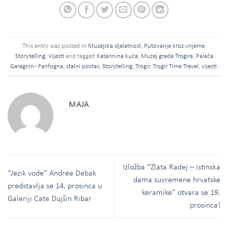
This entry was posted in
Muzejska djelatnost
,
Putovanje kroz vrijeme
,
Storytelling
,
Vijesti
and tagged
Katarinina kuća
,
Muzej grada Trogira
,
Palača
Garagnin - Fanfogna
,
stalni postav
,
Storytelling
,
Trogir
,
Trogir Time Travel
,
vijesti
.
MAJA
Izložba “Zlata Radej – istinska
“Jezik vode” Andree Debak
dama suvremene hrvatske
predstavlja se 14. prosinca u
keramike” otvara se 19.
Galeriji Cate Dujšin Ribar
prosinca!