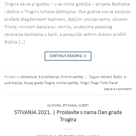
Trogira da se prigodno – u se vrime godišća – prisjete Badnjaka
i Božića u Trogiru njihova djetinjstva. Ove godine sva ta sjećanja
prožeta blagdanskom toplinom, dječjim uncutarijama, okusom
fritula, mirisom bakalara i smrića, zvukovima potajnog
otvaranja bombona u karti, a ponajviše vedrim duhom prošlih
Božića […]
CONTINUE READING
→
Posted in
Adventura
,
E-publikacija
,
Online sadržaj
|
Tagged
Advent
,
Božić
,
e-
publikacija
,
Muzej grada Trogira
,
online sadržaj
,
Trogir
,
Trogir Time Travel
Leave a comment
KULTURA
,
STIVANJA
,
VIJESTI
STIVANJA 2021. | Proslavite s nama Dan grada
Trogira