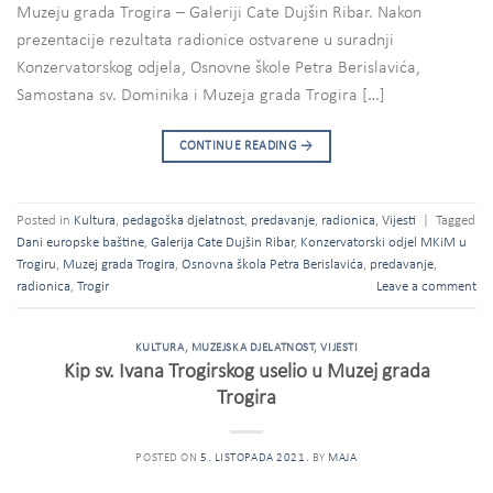
Muzeju grada Trogira – Galeriji Cate Dujšin Ribar. Nakon
prezentacije rezultata radionice ostvarene u suradnji
Konzervatorskog odjela, Osnovne škole Petra Berislavića,
Samostana sv. Dominika i Muzeja grada Trogira […]
CONTINUE READING
→
Posted in
Kultura
,
pedagoška djelatnost
,
predavanje
,
radionica
,
Vijesti
|
Tagged
Dani europske baštine
,
Galerija Cate Dujšin Ribar
,
Konzervatorski odjel MKiM u
Trogiru
,
Muzej grada Trogira
,
Osnovna škola Petra Berislavića
,
predavanje
,
radionica
,
Trogir
Leave a comment
KULTURA
,
MUZEJSKA DJELATNOST
,
VIJESTI
Kip sv. Ivana Trogirskog uselio u Muzej grada
Trogira
POSTED ON
5. LISTOPADA 2021.
BY
MAJA