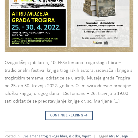
Ovogodišnja jubilarna, 10. FESeTemana trogirskoga libra –
tradicionalni festival knjiga trogirskih autora, izdavača i knjiga s
trogirskim temama, održat će se u atriju Muzeja grada Trogira
od 25. do 30. travnja 2022. godine. Osim svakodnevne prodajne
izložbe knjiga, drugog dana FESeTemane – 26. travnja u 19:00
sati održat će se predstavljanje knjige dr. sc. Marijana […]
CONTINUE READING
→
Posted in
FESeTemana trogirskoga libra
,
izložba
,
Vijesti
|
Tagged
atrij Muzeja