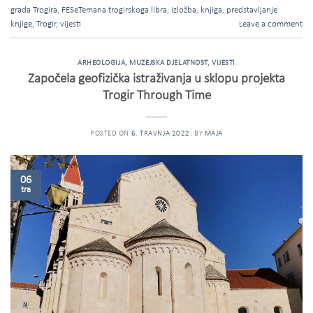
grada Trogira
,
FESeTemana trogirskoga libra
,
izložba
,
knjiga
,
predstavljanje
knjige
,
Trogir
,
vijesti
Leave a comment
ARHEOLOGIJA
,
MUZEJSKA DJELATNOST
,
VIJESTI
Započela geofizička istraživanja u sklopu projekta
Trogir Through Time
POSTED ON
6. TRAVNJA 2022.
BY
MAJA
06
tra