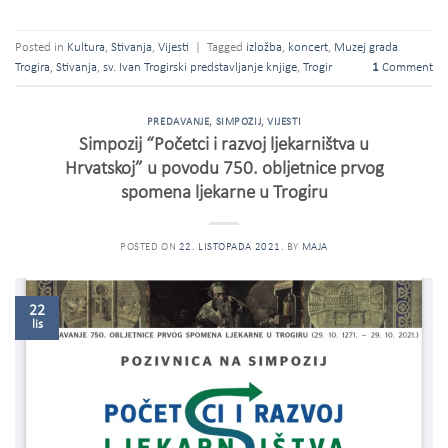
Posted in
Kultura
,
Stivanja
,
Vijesti
|
Tagged
izložba
,
koncert
,
Muzej grada
Trogira
,
Stivanja
,
sv. Ivan Trogirski predstavljanje knjige
,
Trogir
1
Comment
PREDAVANJE
,
SIMPOZIJ
,
VIJESTI
Simpozij “Početci i razvoj ljekarništva u
Hrvatskoj” u povodu 750. obljetnice prvog
spomena ljekarne u Trogiru
POSTED ON
22. LISTOPADA 2021.
BY
MAJA
22
lis