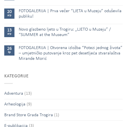
FOTOGALERIJA | Prva večer “LJETA u Muzeju” oduševila
20
srp
publiku!
Novo glazbeno ljeto u Trogiru: „LJETO u Muzeju” /
13
srp
“SUMMER at the Museum”
FOTOGALERIJA | Otvorena izložba “Potezi jednog života”
26
lip
– umjetničko putovanje kroz pet desetljeća stvaralaštva
Mirande Morić
KATEGORIJE
Adventura
(13)
Arheologija
(9)
Brand Store Grada Trogira
(1)
E-publikacija
(3)