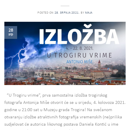
POSTED ON
28. SRPNJA 2021.
BY
MAJA
28
srp
“U Trogiru vrime”, prva samostalna izložba trogirskog
fotografa Antonija Miše otvorit će se u srijedu, 4. kolovoza 2021.
godine u 21:00 sat u Muzeju grada Trogira! Na svečanom
otvaranju izložbe atraktivnih fotografija vremenskih (ne)prilika
sudjelovat će autorica likovnog postava Daniela Kontić u ime