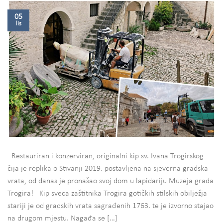
05
lis
Restauriran i konzerviran, originalni kip sv. Ivana Trogirskog
čija je replika o Stivanji 2019. postavljena na sjeverna gradska
vrata, od danas je pronašao svoj dom u lapidariju Muzeja grada
Trogira! Kip sveca zaštitnika Trogira gotičkih stilskih obilježja
stariji je od gradskih vrata sagrađenih 1763. te je izvorno stajao
na drugom mjestu. Nagađa se […]