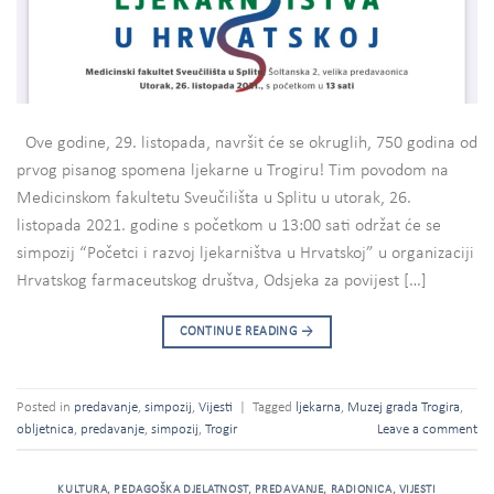
Ove godine, 29. listopada, navršit će se okruglih, 750 godina od
prvog pisanog spomena ljekarne u Trogiru! Tim povodom na
Medicinskom fakultetu Sveučilišta u Splitu u utorak, 26.
listopada 2021. godine s početkom u 13:00 sati održat će se
simpozij “Početci i razvoj ljekarništva u Hrvatskoj” u organizaciji
Hrvatskog farmaceutskog društva, Odsjeka za povijest […]
CONTINUE READING
→
Posted in
predavanje
,
simpozij
,
Vijesti
|
Tagged
ljekarna
,
Muzej grada Trogira
,
obljetnica
,
predavanje
,
simpozij
,
Trogir
Leave a comment
KULTURA
,
PEDAGOŠKA DJELATNOST
,
PREDAVANJE
,
RADIONICA
,
VIJESTI