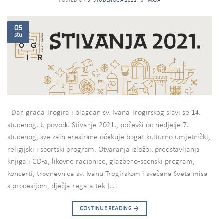
POSTED ON
5. STUDENOGA 2021.
BY
MAJA
05
stu
Dan grada Trogira i blagdan sv. Ivana Trogirskog slavi se 14.
studenog. U povodu Stivanje 2021., počevši od nedjelje 7.
studenog, sve zainteresirane očekuje bogat kulturno-umjetnički,
religijski i sportski program. Otvaranja izložbi, predstavljanja
knjiga i CD-a, likovne radionice, glazbeno-scenski program,
koncerti, trodnevnica sv. Ivanu Trogirskom i svečana Sveta misa
s procesijom, dječja regata tek […]
CONTINUE READING
→