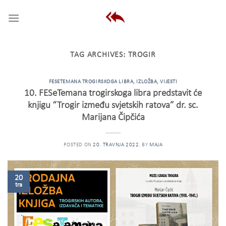
Skip
to
content
TAG ARCHIVES:
TROGIR
FESETEMANA TROGIRSKOGA LIBRA
,
IZLOŽBA
,
VIJESTI
10. FESeTemana trogirskoga libra predstavit će
knjigu “Trogir između svjetskih ratova” dr. sc.
Marijana Čipčića
POSTED ON
20. TRAVNJA 2022.
BY
MAJA
20
tra