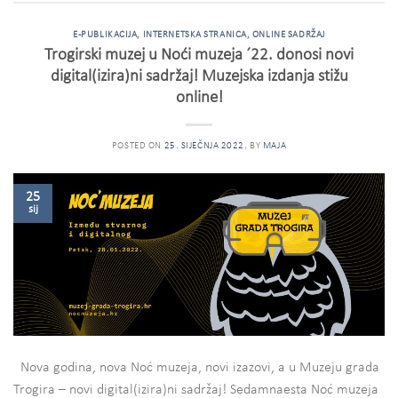
E-PUBLIKACIJA
,
INTERNETSKA STRANICA
,
ONLINE SADRŽAJ
Trogirski muzej u Noći muzeja ´22. donosi novi
digital(izira)ni sadržaj! Muzejska izdanja stižu
online!
POSTED ON
25. SIJEČNJA 2022.
BY
MAJA
25
sij
Nova godina, nova Noć muzeja, novi izazovi, a u Muzeju grada
Trogira – novi digital(izira)ni sadržaj! Sedamnaesta Noć muzeja