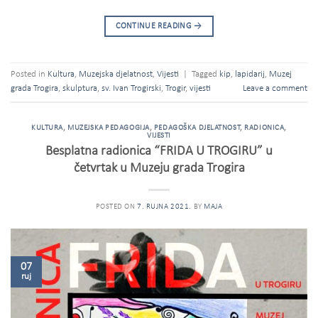
CONTINUE READING
→
Posted in
Kultura
,
Muzejska djelatnost
,
Vijesti
|
Tagged
kip
,
lapidarij
,
Muzej
grada Trogira
,
skulptura
,
sv. Ivan Trogirski
,
Trogir
,
vijesti
Leave a comment
KULTURA
,
MUZEJSKA PEDAGOGIJA
,
PEDAGOŠKA DJELATNOST
,
RADIONICA
,
VIJESTI
Besplatna radionica “FRIDA U TROGIRU” u
četvrtak u Muzeju grada Trogira
POSTED ON
7. RUJNA 2021.
BY
MAJA
07
ruj