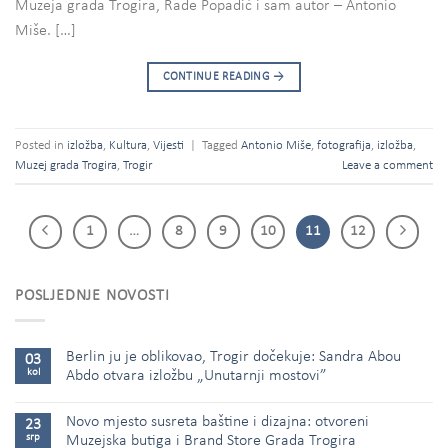
Muzeja grada Trogira, Rade Popadić i sam autor – Antonio
Miše. […]
CONTINUE READING
→
Posted in
izložba
,
Kultura
,
Vijesti
|
Tagged
Antonio Miše
,
fotografija
,
izložba
,
Muzej grada Trogira
,
Trogir
Leave a comment
1
…
8
9
10
11
12
POSLJEDNJE NOVOSTI
Berlin ju je oblikovao, Trogir dočekuje: Sandra Abou
03
kol
Abdo otvara izložbu „Unutarnji mostovi”
Novo mjesto susreta baštine i dizajna: otvoreni
23
srp
Muzejska butiga i Brand Store Grada Trogira