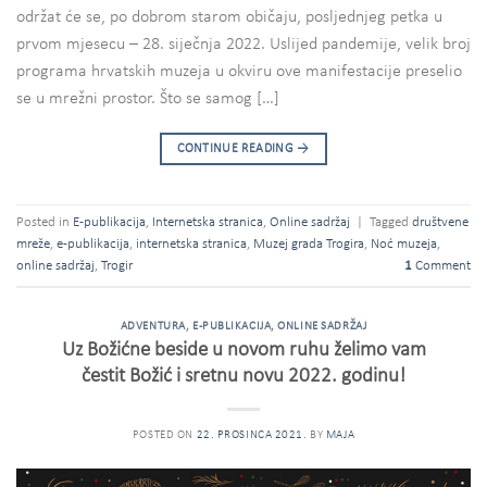
održat će se, po dobrom starom običaju, posljednjeg petka u
prvom mjesecu – 28. siječnja 2022. Uslijed pandemije, velik broj
programa hrvatskih muzeja u okviru ove manifestacije preselio
se u mrežni prostor. Što se samog […]
CONTINUE READING
→
Posted in
E-publikacija
,
Internetska stranica
,
Online sadržaj
|
Tagged
društvene
mreže
,
e-publikacija
,
internetska stranica
,
Muzej grada Trogira
,
Noć muzeja
,
online sadržaj
,
Trogir
1
Comment
ADVENTURA
,
E-PUBLIKACIJA
,
ONLINE SADRŽAJ
Uz Božićne beside u novom ruhu želimo vam
čestit Božić i sretnu novu 2022. godinu!
POSTED ON
22. PROSINCA 2021.
BY
MAJA