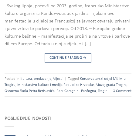
Svakog lipnja, počevši od 2003. godine, francusko Ministarstvo
kulture organizira Rendez-vous aux jardins. Tijekom ove
manifestacije u cijeloj se Francuskoj za javnost otvaraju privatni
i javni vrtovi te parkovi i perivoji. Od 2018. – Europske godine
kulturne baštine – manifestacija se proširila na vrtove i parkove
diljem Europe. Od tada u njoj sudjeluje i […]
CONTINUE READING
→
Posted in
Kultura
,
predavanje
,
Vijesti
|
Tagged
Konzervatorski odjel MKiM u
Trogiru
,
Ministarstvo kulture i medija Republike Hrvatske
,
Muzej grada Trogira
,
Osnovna škola Petra Berislavića
,
Park Garagnin - Fanfogna
,
Trogir
1
Comment
POSLJEDNJE NOVOSTI