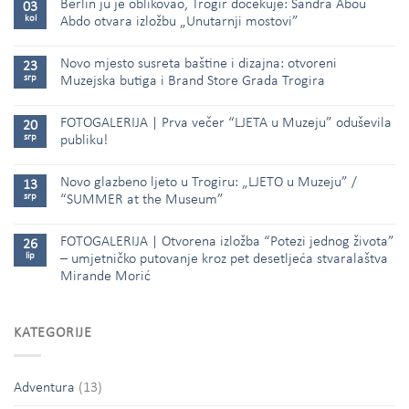
Berlin ju je oblikovao, Trogir dočekuje: Sandra Abou
03
kol
Abdo otvara izložbu „Unutarnji mostovi”
Novo mjesto susreta baštine i dizajna: otvoreni
23
srp
Muzejska butiga i Brand Store Grada Trogira
FOTOGALERIJA | Prva večer “LJETA u Muzeju” oduševila
20
srp
publiku!
Novo glazbeno ljeto u Trogiru: „LJETO u Muzeju” /
13
srp
“SUMMER at the Museum”
FOTOGALERIJA | Otvorena izložba “Potezi jednog života”
26
lip
– umjetničko putovanje kroz pet desetljeća stvaralaštva
Mirande Morić
KATEGORIJE
Adventura
(13)