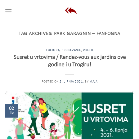
Skip
to
content
TAG ARCHIVES:
PARK GARAGNIN – FANFOGNA
KULTURA
,
PREDAVANJE
,
VIJESTI
Susret u vrtovima / Rendez-vous aux jardins ove
godine i u Trogiru!
POSTED ON
2. LIPNJA 2021.
BY
MAJA
02
lip