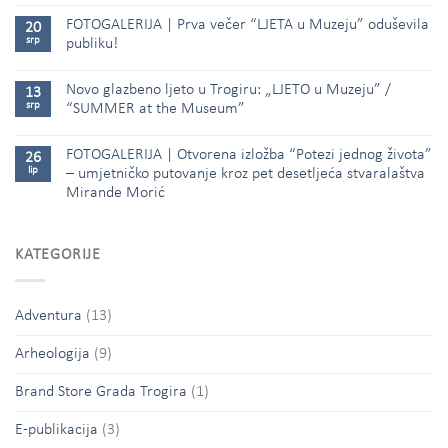
FOTOGALERIJA | Prva večer “LJETA u Muzeju” oduševila
20
srp
publiku!
Novo glazbeno ljeto u Trogiru: „LJETO u Muzeju” /
13
srp
“SUMMER at the Museum”
FOTOGALERIJA | Otvorena izložba “Potezi jednog života”
26
lip
– umjetničko putovanje kroz pet desetljeća stvaralaštva
Mirande Morić
KATEGORIJE
Adventura
(13)
Arheologija
(9)
Brand Store Grada Trogira
(1)
E-publikacija
(3)