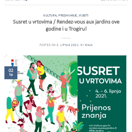
KULTURA
,
PREDAVANJE
,
VIJESTI
Susret u vrtovima / Rendez-vous aux jardins ove
godine i u Trogiru!
POSTED ON
2. LIPNJA 2021.
BY
MAJA
02
lip