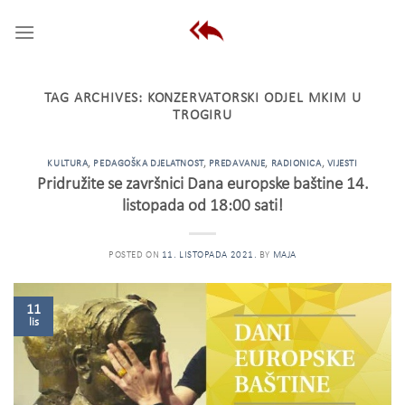
Skip
to
content
TAG ARCHIVES:
KONZERVATORSKI ODJEL MKIM U
TROGIRU
KULTURA
,
PEDAGOŠKA DJELATNOST
,
PREDAVANJE
,
RADIONICA
,
VIJESTI
Pridružite se završnici Dana europske baštine 14.
listopada od 18:00 sati!
POSTED ON
11. LISTOPADA 2021.
BY
MAJA
11
lis