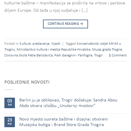
kulturne baštine – manifestacija se proširila na vrtove i parkove
diljem Europe. Od tada u njoj sudjeluje i […]
CONTINUE READING
→
Posted in
Kultura
,
predavanje
,
Vijesti
|
Tagged
Konzervatorski odjel MKiM u
Trogiru
,
Ministarstvo kulture i medija Republike Hrvatske
,
Muzej grada Trogira
,
Osnovna škola Petra Berislavića
,
Park Garagnin - Fanfogna
,
Trogir
1
Comment
POSLJEDNJE NOVOSTI
Berlin ju je oblikovao, Trogir dočekuje: Sandra Abou
03
kol
Abdo otvara izložbu „Unutarnji mostovi”
Novo mjesto susreta baštine i dizajna: otvoreni
23
srp
Muzejska butiga i Brand Store Grada Trogira