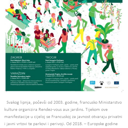
Svakog lipnja, počevši od 2003. godine, francusko Ministarstvo
kulture organizira Rendez-vous aux jardins. Tijekom ove
manifestacije u cijeloj se Francuskoj za javnost otvaraju privatni
i javni vrtovi te parkovi i perivoji. Od 2018. – Europske godine