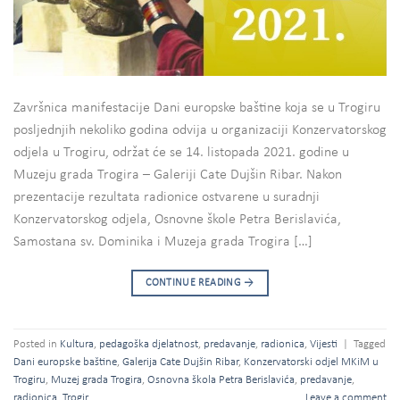
Završnica manifestacije Dani europske baštine koja se u Trogiru
posljednjih nekoliko godina odvija u organizaciji Konzervatorskog
odjela u Trogiru, održat će se 14. listopada 2021. godine u
Muzeju grada Trogira – Galeriji Cate Dujšin Ribar. Nakon
prezentacije rezultata radionice ostvarene u suradnji
Konzervatorskog odjela, Osnovne škole Petra Berislavića,
Samostana sv. Dominika i Muzeja grada Trogira […]
CONTINUE READING
→
Posted in
Kultura
,
pedagoška djelatnost
,
predavanje
,
radionica
,
Vijesti
|
Tagged
Dani europske baštine
,
Galerija Cate Dujšin Ribar
,
Konzervatorski odjel MKiM u
Trogiru
,
Muzej grada Trogira
,
Osnovna škola Petra Berislavića
,
predavanje
,
radionica
,
Trogir
Leave a comment