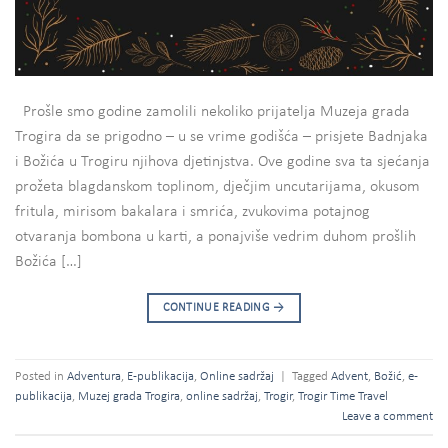
Prošle smo godine zamolili nekoliko prijatelja Muzeja grada
Trogira da se prigodno – u se vrime godišća – prisjete Badnjaka
i Božića u Trogiru njihova djetinjstva. Ove godine sva ta sjećanja
prožeta blagdanskom toplinom, dječjim uncutarijama, okusom
fritula, mirisom bakalara i smrića, zvukovima potajnog
otvaranja bombona u karti, a ponajviše vedrim duhom prošlih
Božića […]
CONTINUE READING
→
Posted in
Adventura
,
E-publikacija
,
Online sadržaj
|
Tagged
Advent
,
Božić
,
e-
publikacija
,
Muzej grada Trogira
,
online sadržaj
,
Trogir
,
Trogir Time Travel
Leave a comment