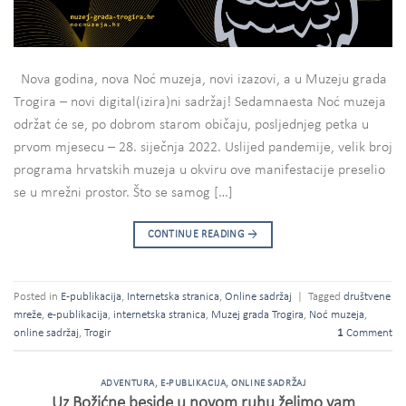
Nova godina, nova Noć muzeja, novi izazovi, a u Muzeju grada
Trogira – novi digital(izira)ni sadržaj! Sedamnaesta Noć muzeja
održat će se, po dobrom starom običaju, posljednjeg petka u
prvom mjesecu – 28. siječnja 2022. Uslijed pandemije, velik broj
programa hrvatskih muzeja u okviru ove manifestacije preselio
se u mrežni prostor. Što se samog […]
CONTINUE READING
→
Posted in
E-publikacija
,
Internetska stranica
,
Online sadržaj
|
Tagged
društvene
mreže
,
e-publikacija
,
internetska stranica
,
Muzej grada Trogira
,
Noć muzeja
,
online sadržaj
,
Trogir
1
Comment
ADVENTURA
,
E-PUBLIKACIJA
,
ONLINE SADRŽAJ
Uz Božićne beside u novom ruhu želimo vam