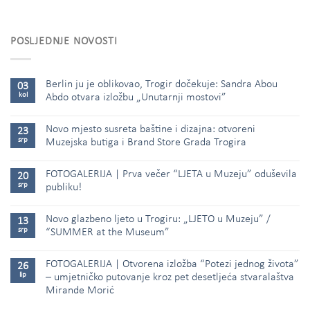
POSLJEDNJE NOVOSTI
Berlin ju je oblikovao, Trogir dočekuje: Sandra Abou
03
kol
Abdo otvara izložbu „Unutarnji mostovi”
Novo mjesto susreta baštine i dizajna: otvoreni
23
srp
Muzejska butiga i Brand Store Grada Trogira
FOTOGALERIJA | Prva večer “LJETA u Muzeju” oduševila
20
srp
publiku!
Novo glazbeno ljeto u Trogiru: „LJETO u Muzeju” /
13
srp
“SUMMER at the Museum”
FOTOGALERIJA | Otvorena izložba “Potezi jednog života”
26
lip
– umjetničko putovanje kroz pet desetljeća stvaralaštva
Mirande Morić