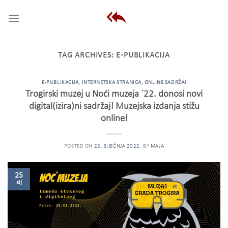
Skip
to
content
TAG ARCHIVES:
E-PUBLIKACIJA
E-PUBLIKACIJA
,
INTERNETSKA STRANICA
,
ONLINE SADRŽAJ
Trogirski muzej u Noći muzeja ´22. donosi novi
digital(izira)ni sadržaj! Muzejska izdanja stižu
online!
POSTED ON
25. SIJEČNJA 2022.
BY
MAJA
25
sij