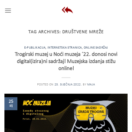
Skip
to
content
TAG ARCHIVES:
DRUŠTVENE MREŽE
E-PUBLIKACIJA
,
INTERNETSKA STRANICA
,
ONLINE SADRŽAJ
Trogirski muzej u Noći muzeja ´22. donosi novi
digital(izira)ni sadržaj! Muzejska izdanja stižu
online!
POSTED ON
25. SIJEČNJA 2022.
BY
MAJA
25
sij