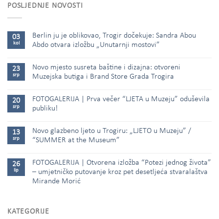
POSLJEDNJE NOVOSTI
Berlin ju je oblikovao, Trogir dočekuje: Sandra Abou
03
kol
Abdo otvara izložbu „Unutarnji mostovi”
Novo mjesto susreta baštine i dizajna: otvoreni
23
srp
Muzejska butiga i Brand Store Grada Trogira
FOTOGALERIJA | Prva večer “LJETA u Muzeju” oduševila
20
srp
publiku!
Novo glazbeno ljeto u Trogiru: „LJETO u Muzeju” /
13
srp
“SUMMER at the Museum”
FOTOGALERIJA | Otvorena izložba “Potezi jednog života”
26
lip
– umjetničko putovanje kroz pet desetljeća stvaralaštva
Mirande Morić
KATEGORIJE