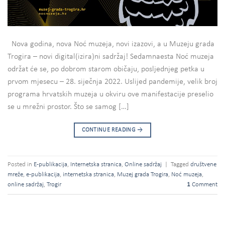
Nova godina, nova Noć muzeja, novi izazovi, a u Muzeju grada
Trogira – novi digital(izira)ni sadržaj! Sedamnaesta Noć muzeja
održat će se, po dobrom starom običaju, posljednjeg petka u
prvom mjesecu – 28. siječnja 2022. Uslijed pandemije, velik broj
programa hrvatskih muzeja u okviru ove manifestacije preselio
se u mrežni prostor. Što se samog […]
CONTINUE READING
→
Posted in
E-publikacija
,
Internetska stranica
,
Online sadržaj
|
Tagged
društvene
mreže
,
e-publikacija
,
internetska stranica
,
Muzej grada Trogira
,
Noć muzeja
,
online sadržaj
,
Trogir
1
Comment