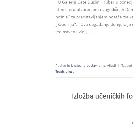
U Galeriji Cate Dujšin – Ribar u ponedje
atmosfera otvorenjem ovogodišnjih Dana
nošnja“ te predstavljanjem nosača zvuk
„Kvadrilja“. Ovo događanje donijelo je sp
jedinstven uvid […]
Posted in
izložba
,
predstavljanje
,
Vijesti
|
Tagged
Trogir
,
vijesti
Izložba učeničkih 