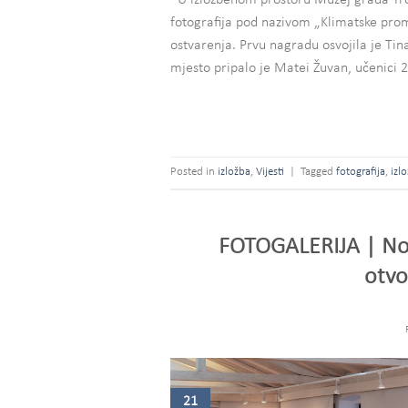
fotografija pod nazivom „Klimatske pro
ostvarenja. Prvu nagradu osvojila je Tin
mjesto pripalo je Matei Žuvan, učenici 2
Posted in
izložba
,
Vijesti
|
Tagged
fotografija
,
izl
FOTOGALERIJA | Nošn
otvo
21