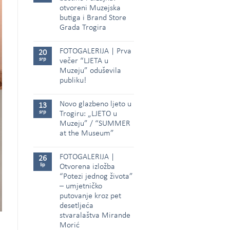
otvoreni Muzejska
butiga i Brand Store
Grada Trogira
FOTOGALERIJA | Prva
20
srp
večer “LJETA u
Muzeju” oduševila
publiku!
Novo glazbeno ljeto u
13
srp
Trogiru: „LJETO u
Muzeju” / “SUMMER
at the Museum”
FOTOGALERIJA |
26
lip
Otvorena izložba
“Potezi jednog života”
– umjetničko
putovanje kroz pet
desetljeća
stvaralaštva Mirande
Morić