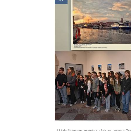
U izložbenom prostoru Muzej grada Trogi