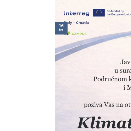
16
tra