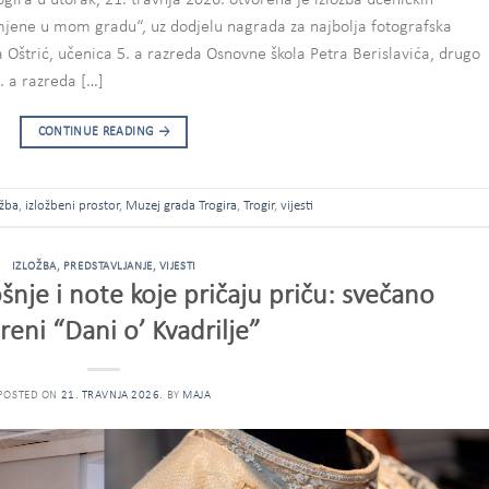
mjene u mom gradu“, uz dodjelu nagrada za najbolja fotografska
a Oštrić, učenica 5. a razreda Osnovne škola Petra Berislavića, drugo
. a razreda […]
CONTINUE READING
→
ožba
,
izložbeni prostor
,
Muzej grada Trogira
,
Trogir
,
vijesti
IZLOŽBA
,
PREDSTAVLJANJE
,
VIJESTI
je i note koje pričaju priču: svečano
reni “Dani o’ Kvadrilje”
POSTED ON
21. TRAVNJA 2026.
BY
MAJA