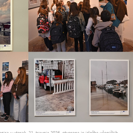
ra u utorak, 21. travnja 2026. otvorena je izložba učeničkih