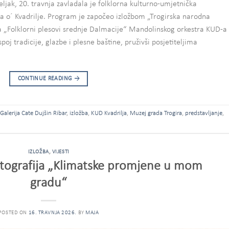
ljak, 20. travnja zavladala je folklorna kulturno-umjetnička
 o´ Kvadrilje. Program je započeo izložbom „Trogirska narodna
a „Folklorni plesovi srednje Dalmacije“ Mandolinskog orkestra KUD-a
oj tradicije, glazbe i plesne baštine, pruživši posjetiteljima
CONTINUE READING
→
Galerija Cate Dujšin Ribar
,
izložba
,
KUD Kvadrilja
,
Muzej grada Trogira
,
predstavljanje
,
IZLOŽBA
,
VIJESTI
fotografija „Klimatske promjene u mom
gradu“
POSTED ON
16. TRAVNJA 2026.
BY
MAJA