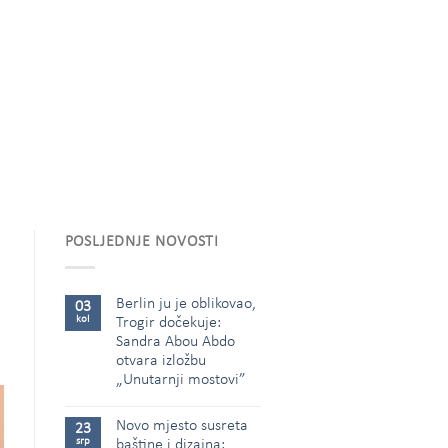
POSLJEDNJE NOVOSTI
Berlin ju je oblikovao,
03
kol
Trogir dočekuje:
Sandra Abou Abdo
otvara izložbu
„Unutarnji mostovi”
Novo mjesto susreta
23
srp
baštine i dizajna: