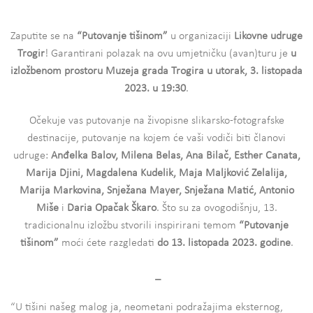
Zaputite se na
“Putovanje tišinom”
u organizaciji
Likovne udruge
Trogir
! Garantirani polazak na ovu umjetničku (avan)turu je
u
izložbenom prostoru Muzeja grada Trogira u utorak, 3. listopada
2023. u 19:30
.
Očekuje vas putovanje na živopisne slikarsko-fotografske
destinacije, putovanje na kojem će vaši vodiči biti članovi
udruge:
Anđelka Balov, Milena Belas, Ana Bilač, Esther Canata,
Marija Djini, Magdalena Kudelik, Maja Maljković Zelalija,
Marija Markovina, Snježana Mayer, Snježana Matić, Antonio
Miše
i
Daria Opačak Škaro
. Što su za ovogodišnju, 13.
tradicionalnu izložbu stvorili inspirirani temom
“Putovanje
tišinom”
moći ćete razgledati
do 13. listopada 2023. godine
.
_
“U tišini našeg malog ja, neometani podražajima eksternog,