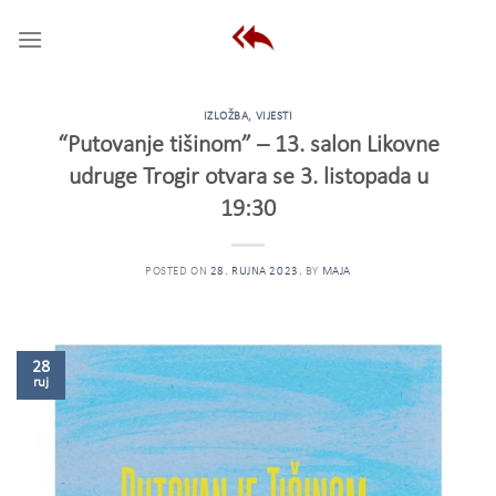
Skip
to
content
IZLOŽBA
,
VIJESTI
“Putovanje tišinom” – 13. salon Likovne
udruge Trogir otvara se 3. listopada u
19:30
POSTED ON
28. RUJNA 2023.
BY
MAJA
28
ruj