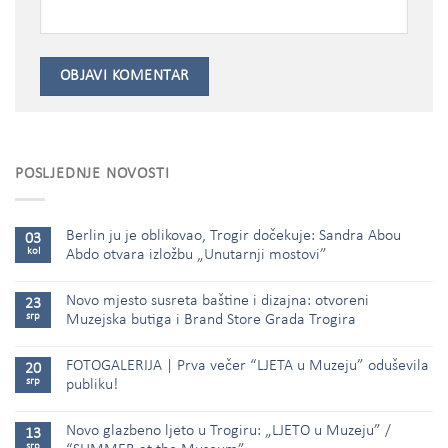
POSLJEDNJE NOVOSTI
Berlin ju je oblikovao, Trogir dočekuje: Sandra Abou
03
kol
Abdo otvara izložbu „Unutarnji mostovi”
Novo mjesto susreta baštine i dizajna: otvoreni
23
srp
Muzejska butiga i Brand Store Grada Trogira
FOTOGALERIJA | Prva večer “LJETA u Muzeju” oduševila
20
srp
publiku!
Novo glazbeno ljeto u Trogiru: „LJETO u Muzeju” /
13
srp