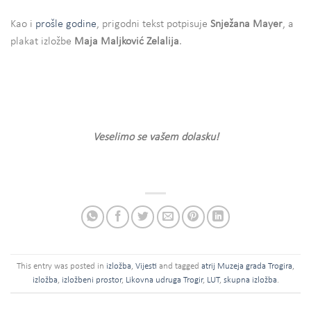
Kao i
prošle godine
, prigodni tekst potpisuje
Snježana Mayer
, a
plakat izložbe
Maja Maljković Zelalija
.
Veselimo se vašem dolasku!
This entry was posted in
izložba
,
Vijesti
and tagged
atrij Muzeja grada Trogira
,
izložba
,
izložbeni prostor
,
Likovna udruga Trogir
,
LUT
,
skupna izložba
.