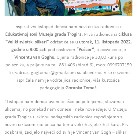
Inspirativni listopad donosi nam novi ciklus radionica u
Edukativnoj zoni Muzeja grada Trogira
. Prva radionica iz
ciklusa
“Veliki svjetski slikari”
održat će se
u utorak, 11. listopada 2022.
godine u 9:00 sati
pod naslovom
“Pošćer”
, a posvećena je
Vincentu van Goghu
. Cijena radionice je 30,00 kuna po
polazniku, a prijave na tel. 881 406 (birati 6), mob. 0996707159
ili e-adresu gogtomas@gmail.com su obavezne. Više o svemu
ispričala nam je voditeljica radionice, viša kustosica
pedagoginja
Goranka Tomaš
:
“Listopad nam donosi uvenulo lišće po puteljcima, stazama i
ulicama, no ponekad nam donese i neke nove ideje. U Muzeju
grada Trogira u sklopu pedagoških radionica započinjemo s
novim ciklusom radionica na temu velikih svjetskih slikara. Prvi
odabrani, zacijelo najveći od svih je Vincent van Gogh – slikar