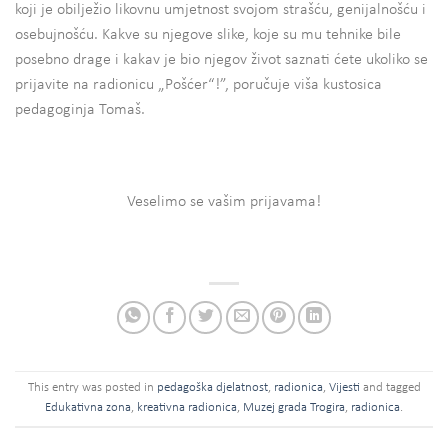
koji je obilježio likovnu umjetnost svojom strašću, genijalnošću i
osebujnošću. Kakve su njegove slike, koje su mu tehnike bile
posebno drage i kakav je bio njegov život saznati ćete ukoliko se
prijavite na radionicu „Pošćer“!”, poručuje viša kustosica
pedagoginja Tomaš.
Veselimo se vašim prijavama!
This entry was posted in
pedagoška djelatnost
,
radionica
,
Vijesti
and tagged
Edukativna zona
,
kreativna radionica
,
Muzej grada Trogira
,
radionica
.