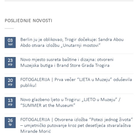
POSLJEDNJE NOVOSTI
Berlin ju je oblikovao, Trogir dočekuje: Sandra Abou
03
kol
Abdo otvara izložbu „Unutarnji mostovi”
Novo mjesto susreta baštine i dizajna: otvoreni
23
srp
Muzejska butiga i Brand Store Grada Trogira
FOTOGALERIJA | Prva večer “LJETA u Muzeju” oduševila
20
srp
publiku!
Novo glazbeno ljeto u Trogiru: „LJETO u Muzeju” /
13
srp
“SUMMER at the Museum”
FOTOGALERIJA | Otvorena izložba “Potezi jednog života”
26
lip
– umjetničko putovanje kroz pet desetljeća stvaralaštva
Mirande Morić