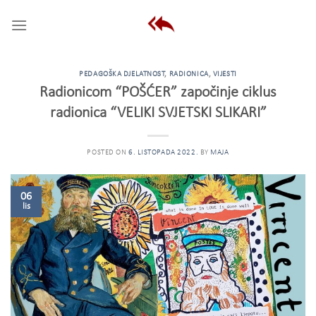
Skip
to
content
PEDAGOŠKA DJELATNOST
,
RADIONICA
,
VIJESTI
Radionicom “POŠĆER” započinje ciklus
radionica “VELIKI SVJETSKI SLIKARI”
POSTED ON
6. LISTOPADA 2022.
BY
MAJA
06
lis