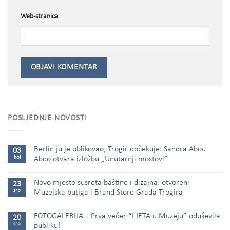
Web-stranica
POSLJEDNJE NOVOSTI
Berlin ju je oblikovao, Trogir dočekuje: Sandra Abou
03
kol
Abdo otvara izložbu „Unutarnji mostovi”
Novo mjesto susreta baštine i dizajna: otvoreni
23
srp
Muzejska butiga i Brand Store Grada Trogira
FOTOGALERIJA | Prva večer “LJETA u Muzeju” oduševila
20
srp
publiku!