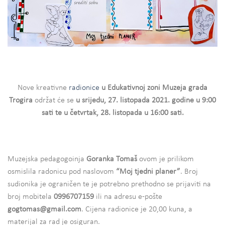
Nove kreativne
radionice
u Edukativnoj zoni Muzeja grada
Trogira
održat će se
u srijedu, 27. listopada 2021. godine u 9:00
sati te u četvrtak, 28. listopada u 16:00 sati.
Muzejska pedagogoinja
Goranka Tomaš
ovom je prilikom
osmislila radonicu pod naslovom
“Moj tjedni planer”
. Broj
sudionika je ograničen te je potrebno prethodno se prijaviti na
broj mobitela
0996707159
ili na adresu e-pošte
gogtomas@gmail.com
. Cijena radionice je 20,00 kuna, a
materijal za rad je osiguran.