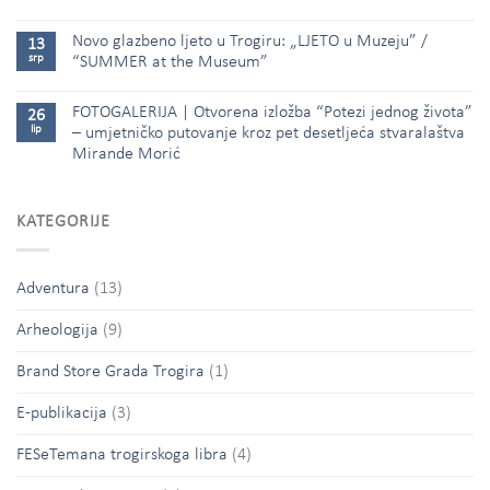
Novo glazbeno ljeto u Trogiru: „LJETO u Muzeju” /
13
srp
“SUMMER at the Museum”
FOTOGALERIJA | Otvorena izložba “Potezi jednog života”
26
lip
– umjetničko putovanje kroz pet desetljeća stvaralaštva
Mirande Morić
KATEGORIJE
Adventura
(13)
Arheologija
(9)
Brand Store Grada Trogira
(1)
E-publikacija
(3)
FESeTemana trogirskoga libra
(4)