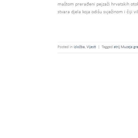
maštom prerađeni pejzaži hrvatskih otok
stvara djela koja odišu svježinom i čiji v
Posted in
izložba
,
Vijesti
|
Tagged
atrij Muzeja gr