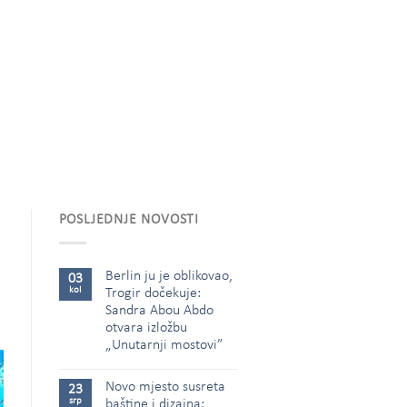
POSLJEDNJE NOVOSTI
Berlin ju je oblikovao,
03
kol
Trogir dočekuje:
Sandra Abou Abdo
otvara izložbu
„Unutarnji mostovi”
Novo mjesto susreta
23
srp
baštine i dizajna: