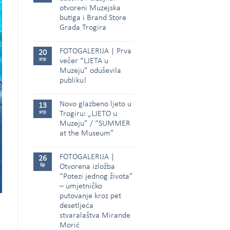
otvoreni Muzejska
butiga i Brand Store
Grada Trogira
FOTOGALERIJA | Prva
20
srp
večer “LJETA u
Muzeju” oduševila
publiku!
Novo glazbeno ljeto u
13
srp
Trogiru: „LJETO u
Muzeju” / “SUMMER
at the Museum”
FOTOGALERIJA |
26
lip
Otvorena izložba
“Potezi jednog života”
– umjetničko
putovanje kroz pet
desetljeća
stvaralaštva Mirande
Morić