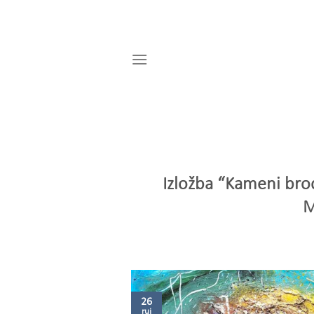
Skip
to
content
Izložba “Kameni bro
M
26
ruj