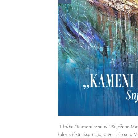
Izložba “Kameni brodovi” Snježane Mayer
kolorističku ekspresiju, otvorit će se u 