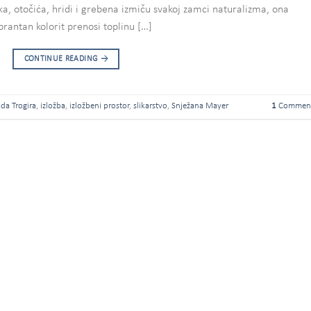
a, otočića, hridi i grebena izmiču svakoj zamci naturalizma, ona
ibrantan kolorit prenosi toplinu […]
CONTINUE READING
→
ada Trogira
,
izložba
,
izložbeni prostor
,
slikarstvo
,
Snježana Mayer
1
Commen