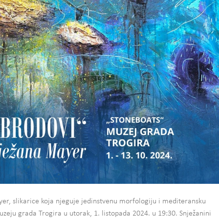
, slikarice koja njeguje jedinstvenu morfologiju i mediteransku
Muzeju grada Trogira u utorak, 1. listopada 2024. u 19:30. Snježanini