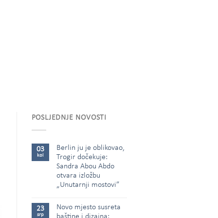
POSLJEDNJE NOVOSTI
Berlin ju je oblikovao,
03
kol
Trogir dočekuje:
Sandra Abou Abdo
otvara izložbu
„Unutarnji mostovi”
Novo mjesto susreta
23
srp
baštine i dizajna: