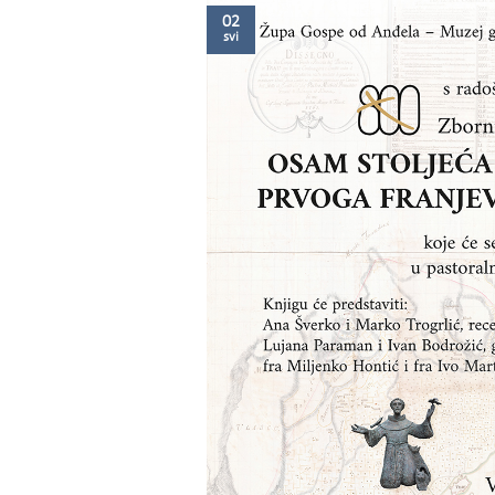
02
svi