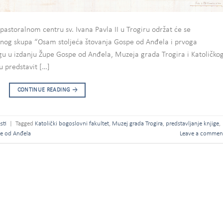
 pastoralnom centru sv. Ivana Pavla II u Trogiru održat će se
enog skupa “Osam stoljeća štovanja Gospe od Anđela i prvoga
gu u izdanju Župe Gospe od Anđela, Muzeja grada Trogira i Katoličko
u predstavit […]
CONTINUE READING
→
sti
|
Tagged
Katolički bogoslovni fakultet
,
Muzej grada Trogira
,
predstavljanje knjige
,
e od Anđela
Leave a commen