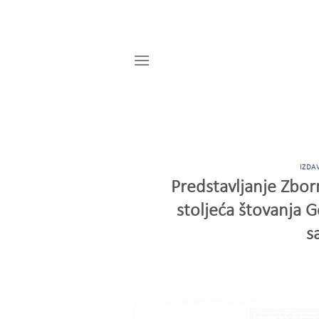
Skip
to
content
IZDA
Predstavljanje Zbo
stoljeća štovanja 
s