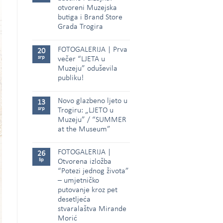
otvoreni Muzejska
butiga i Brand Store
Grada Trogira
FOTOGALERIJA | Prva
20
srp
večer “LJETA u
Muzeju” oduševila
publiku!
Novo glazbeno ljeto u
13
srp
Trogiru: „LJETO u
Muzeju” / “SUMMER
at the Museum”
FOTOGALERIJA |
26
lip
Otvorena izložba
“Potezi jednog života”
– umjetničko
putovanje kroz pet
desetljeća
stvaralaštva Mirande
Morić