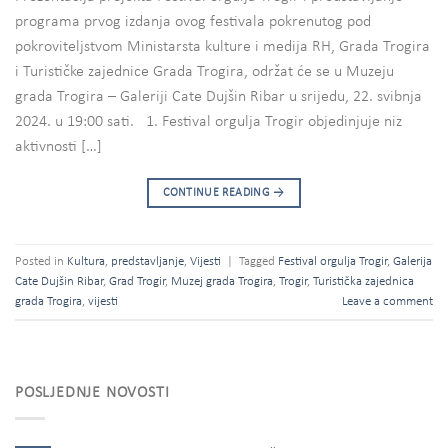
programa prvog izdanja ovog festivala pokrenutog pod
pokroviteljstvom Ministarsta kulture i medija RH, Grada Trogira
i Turističke zajednice Grada Trogira, održat će se u Muzeju
grada Trogira – Galeriji Cate Dujšin Ribar u srijedu, 22. svibnja
2024. u 19:00 sati. 1. Festival orgulja Trogir objedinjuje niz
aktivnosti […]
CONTINUE READING
→
Posted in
Kultura
,
predstavljanje
,
Vijesti
|
Tagged
Festival orgulja Trogir
,
Galerija
Cate Dujšin Ribar
,
Grad Trogir
,
Muzej grada Trogira
,
Trogir
,
Turistička zajednica
grada Trogira
,
vijesti
Leave a comment
POSLJEDNJE NOVOSTI