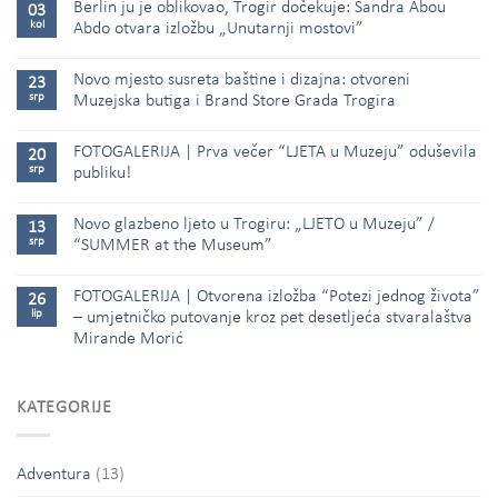
Berlin ju je oblikovao, Trogir dočekuje: Sandra Abou
03
kol
Abdo otvara izložbu „Unutarnji mostovi”
Novo mjesto susreta baštine i dizajna: otvoreni
23
srp
Muzejska butiga i Brand Store Grada Trogira
FOTOGALERIJA | Prva večer “LJETA u Muzeju” oduševila
20
srp
publiku!
Novo glazbeno ljeto u Trogiru: „LJETO u Muzeju” /
13
srp
“SUMMER at the Museum”
FOTOGALERIJA | Otvorena izložba “Potezi jednog života”
26
lip
– umjetničko putovanje kroz pet desetljeća stvaralaštva
Mirande Morić
KATEGORIJE
Adventura
(13)