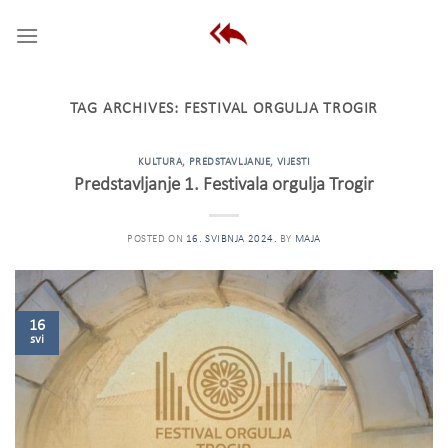
Skip
to
content
TAG ARCHIVES:
FESTIVAL ORGULJA TROGIR
KULTURA
,
PREDSTAVLJANJE
,
VIJESTI
Predstavljanje 1. Festivala orgulja Trogir
POSTED ON
16. SVIBNJA 2024.
BY
MAJA
16
svi