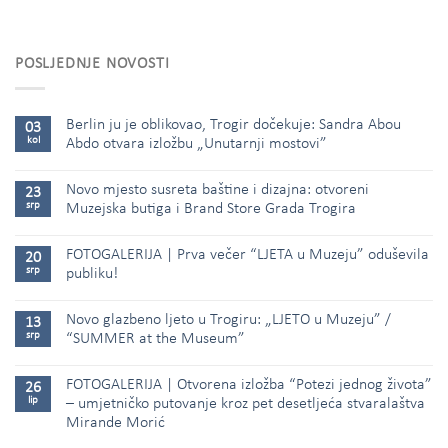
POSLJEDNJE NOVOSTI
Berlin ju je oblikovao, Trogir dočekuje: Sandra Abou
03
kol
Abdo otvara izložbu „Unutarnji mostovi”
Novo mjesto susreta baštine i dizajna: otvoreni
23
srp
Muzejska butiga i Brand Store Grada Trogira
FOTOGALERIJA | Prva večer “LJETA u Muzeju” oduševila
20
srp
publiku!
Novo glazbeno ljeto u Trogiru: „LJETO u Muzeju” /
13
srp
“SUMMER at the Museum”
FOTOGALERIJA | Otvorena izložba “Potezi jednog života”
26
lip
– umjetničko putovanje kroz pet desetljeća stvaralaštva
Mirande Morić