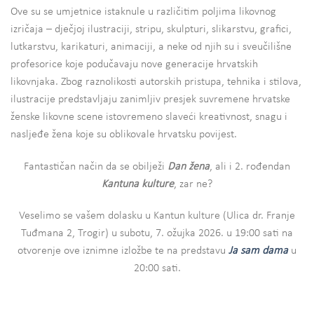
Ove su se umjetnice istaknule u različitim poljima likovnog
izričaja – dječjoj ilustraciji, stripu, skulpturi, slikarstvu, grafici,
lutkarstvu, karikaturi, animaciji, a neke od njih su i sveučilišne
profesorice koje podučavaju nove generacije hrvatskih
likovnjaka. Zbog raznolikosti autorskih pristupa, tehnika i stilova,
ilustracije predstavljaju zanimljiv presjek suvremene hrvatske
ženske likovne scene istovremeno slaveći kreativnost, snagu i
nasljeđe žena koje su oblikovale hrvatsku povijest.
Fantastičan način da se obilježi
Dan žena
, ali i 2. rođendan
Kantuna kulture
, zar ne?
Veselimo se vašem dolasku u Kantun kulture (Ulica dr. Franje
Tuđmana 2, Trogir) u subotu, 7. ožujka 2026. u 19:00 sati na
otvorenje ove iznimne izložbe te na predstavu
Ja sam dama
u
20:00 sati.