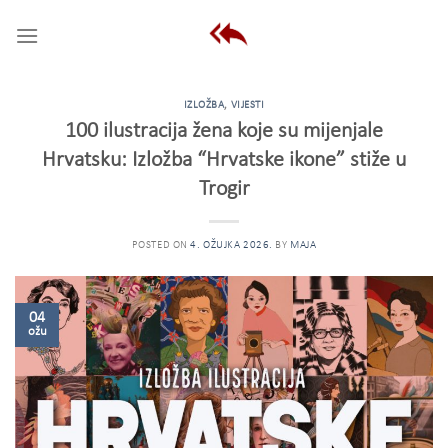
Skip
to
content
IZLOŽBA
,
VIJESTI
100 ilustracija žena koje su mijenjale
Hrvatsku: Izložba “Hrvatske ikone” stiže u
Trogir
POSTED ON
4. OŽUJKA 2026.
BY
MAJA
04
ožu