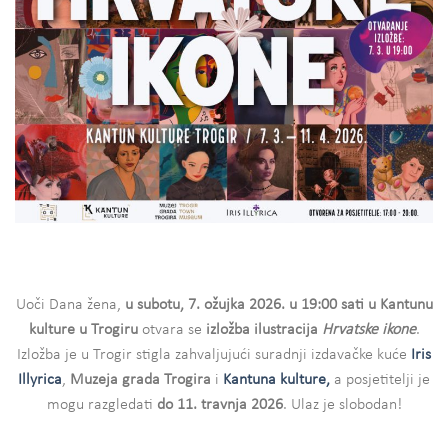
Uoči Dana žena,
u subotu, 7. ožujka 2026. u 19:00 sati u Kantunu
kulture u Trogiru
otvara se
izložba ilustracija
Hrvatske ikone
.
Izložba je u Trogir stigla zahvaljujući suradnji izdavačke kuće
Iris
Illyrica
,
Muzeja grada Trogira
i
Kantuna kulture,
a posjetitelji je
mogu razgledati
do 11. travnja 2026
. Ulaz je slobodan!