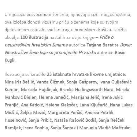
U mjesecu posvećenom ženama, njihovoj snazi i mogućnostima,
ova izložba donosi vizualnu priču o ženama koje su svojim
djelovanjem ostavile snažan trag u hrvatskom društvu. Izložba
okuplja
100 ilustracija
nastalih za dvije knjige –
Priče o
neustrašivim hrvatskim ženama
autorice
Tatjane Barat
te
Ikone:
Neustrašive žene koje su promijenile Hrvatsku
autorice
Rosie
Kugli
.
Ilustracije su izradile
23 istaknute hrvatske likovne umjetnice
:
Nina Iris Bešlić, Vanda Čižmek, Sonja Gašperov, Ivana Guljašević
Kuman, Marsela Hajdinjak, Branka Hollingsworth Nara, Mirela
Ivanković Bielen, Helena Janečić, Marijana Jelić, Irena Jukić
Pranjić, Ana Kadoić, Helena Klakočar, Lana Ključarić, Hana Lukas
Midžić, Željka Mezić, Margareta Peršić, Andrea Petrlik
Huseinović, Sanja Pribić, Nataša Rašović Bodiš, Sanja Rešček
Ramljak, Irena Sophia, Sanja Šantak i Manuela Vladić Maštruko
.