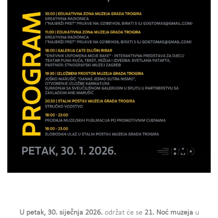
U petak, 30. siječnja 2026.
održat će se
21. Noć muzeja
u