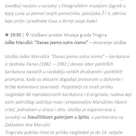
izvedba) nastalu u suradnji s Etnografskim muzejom Zagreb u
kojoj Luna uz pomoć svojih pomoćnika, patuljaka Ž i V, otkriva
koje priče i predmete čuva u škrinji svoje bake!
★ 19:30
| ⚲ Izložbeni prostor Muzeja grada Trogira
Joško Marušić: “Danas jesmo sutra nismo”
– otvorenje izložbe
Izložba Joška Marušića “Danas jesmo sutra nismo” – karikature
iz tjednika Danas (1982. – 1992.) donosi izbor političkih
karikatura nastalih u razdoblju velikih društvenih i političkih
promjena, kada su aktualni događaji pretvarani u duhovite i
britke komentare stvarnosti. Posjetitelji će imati priliku
razgledati 46 reproduciranih karikatura i 6 originala, radova koji
osim satiričkog sadržaja nose i prepoznatljiv Marušićev likovni
crtež, jedinstven u izrazu i stilu. Izložba je organizirana u
suradnji sa
Sveučilišnom galerijom u Splitu
, u partnerstvu sa
Zakladom Ane Marušić.
Trogirska publika imat će priliku razgledati je do 14. veljače