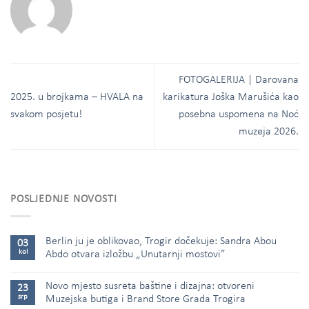
FOTOGALERIJA | Darovana
2025. u brojkama – HVALA na
karikatura Joška Marušića kao
svakom posjetu!
posebna uspomena na Noć
muzeja 2026.
POSLJEDNJE NOVOSTI
Berlin ju je oblikovao, Trogir dočekuje: Sandra Abou
03
kol
Abdo otvara izložbu „Unutarnji mostovi”
Novo mjesto susreta baštine i dizajna: otvoreni
23
srp
Muzejska butiga i Brand Store Grada Trogira