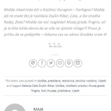
Možda nikad niste bili u Knjižnici Garagnin – Fanfogna? Možda
još ne znate što je naslikala Dujšin Ribar, Cata, a što izradila
Radej, Zlata? Možda ste već razgledali Muzej grada Trogira, ali
je to bilo toliko davno da se više ne sjećate ničega?! Prava je
prilika da se podsjetite – čekamo vas na adresi Gradska vrata 4!
𓅓𓅓𓅓
This entry was posted in
izložba
,
predstava
,
radionica
,
stručno vodstvo
,
Vijesti
and tagged
Galerija Cate Dujšin Ribar
,
izložba
,
izložbeni prostor
,
Muzej grada
Trogira
,
Noć muzeja
,
predstava
,
vijesti
.
MAJA