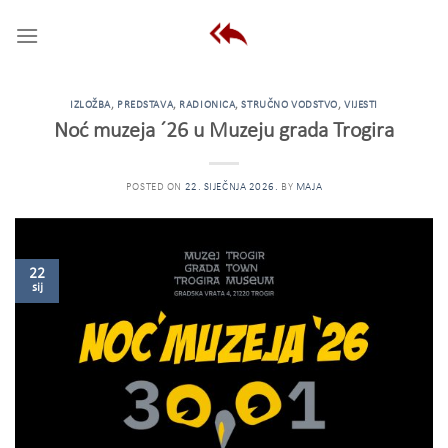
Skip
to
content
IZLOŽBA
,
PREDSTAVA
,
RADIONICA
,
STRUČNO VODSTVO
,
VIJESTI
Noć muzeja ´26 u Muzeju grada Trogira
POSTED ON
22. SIJEČNJA 2026.
BY
MAJA
22
sij