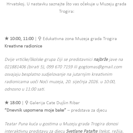
Hrvatskoj. U nastavku saznajte što vas očekuje u Muzeju grada
Trogira:
★ 10:00, 11:00
| ⚲ Edukativna zona Muzeja grada Trogira
Kreativne radionice
Dvije vrtićke/školske grupa čiji se predstavnici
najbrže
jave na
021881406 (birati 5), 099 670 7159 ili gogtomas@gmail.com
osvajaju besplatno sudjelovanje na jutarnjim kreativnim
radionicama uoči Noći muzeja, 20. siječnja 2026. u 10:00,
odnosno u 11:00 sati.
★ 18:00
| ⚲ Galerija Cate Dujšin Ribar
“Dnevnik uspomena moje bake”
– predstava za djecu
Teatar Puna kuća u gostima u Muzeju grada Trogira donosi
interaktivnu predstavu za djecu
Svetlane Patafte
(tekst, režija,