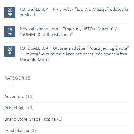
FOTOGALERIJA | Prva večer “LJETA u Muzeju” oduševila
20
srp
publiku!
Novo glazbeno ljeto u Trogiru: „LJETO u Muzeju” /
13
srp
“SUMMER at the Museum”
FOTOGALERIJA | Otvorena izložba “Potezi jednog života”
26
lip
– umjetničko putovanje kroz pet desetljeća stvaralaštva
Mirande Morić
KATEGORIJE
Adventura
(13)
Arheologija
(9)
Brand Store Grada Trogira
(1)
E-publikacija
(3)