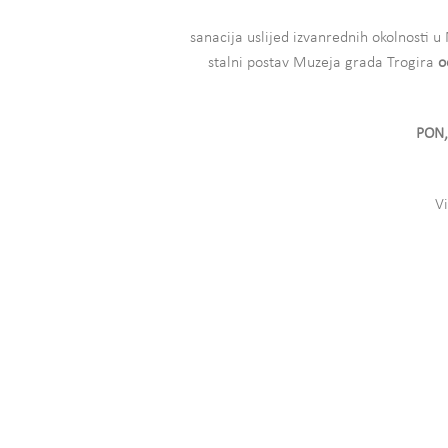
sanacija uslijed izvanrednih okolnosti 
stalni postav Muzeja grada Trogira
o
PON,
V