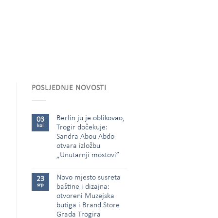
POSLJEDNJE NOVOSTI
Berlin ju je oblikovao,
03
kol
Trogir dočekuje:
Sandra Abou Abdo
otvara izložbu
„Unutarnji mostovi”
Novo mjesto susreta
23
srp
baštine i dizajna:
otvoreni Muzejska
butiga i Brand Store
Grada Trogira