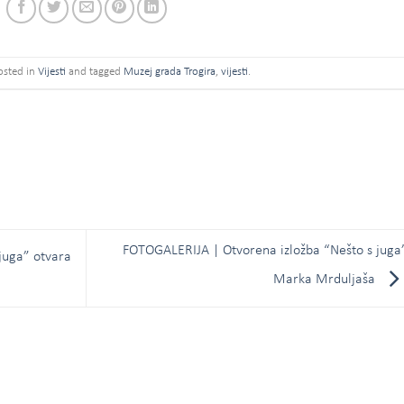
osted in
Vijesti
and tagged
Muzej grada Trogira
,
vijesti
.
FOTOGALERIJA | Otvorena izložba “Nešto s juga
juga” otvara
Marka Mrduljaša