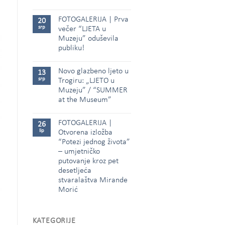
FOTOGALERIJA | Prva
20
srp
večer “LJETA u
Muzeju” oduševila
publiku!
Novo glazbeno ljeto u
13
srp
Trogiru: „LJETO u
Muzeju” / “SUMMER
at the Museum”
FOTOGALERIJA |
26
lip
Otvorena izložba
“Potezi jednog života”
– umjetničko
putovanje kroz pet
desetljeća
stvaralaštva Mirande
Morić
KATEGORIJE