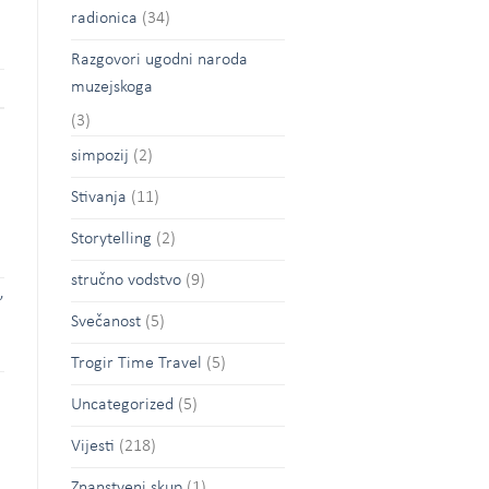
radionica
(34)
Razgovori ugodni naroda
muzejskoga
(3)
simpozij
(2)
Stivanja
(11)
Storytelling
(2)
stručno vodstvo
(9)
”
Svečanost
(5)
Trogir Time Travel
(5)
Uncategorized
(5)
Vijesti
(218)
Znanstveni skup
(1)