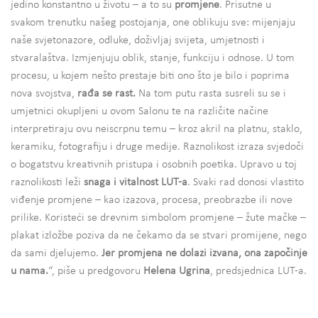
jedino konstantno u životu – a to su
promjene
. Prisutne u
svakom trenutku našeg postojanja, one oblikuju sve: mijenjaju
naše svjetonazore, odluke, doživljaj svijeta, umjetnosti i
stvaralaštva. Izmjenjuju oblik, stanje, funkciju i odnose. U tom
procesu, u kojem nešto prestaje biti ono što je bilo i poprima
nova svojstva,
rađa se rast.
Na tom putu rasta susreli su se i
umjetnici okupljeni u ovom Salonu te na različite načine
interpretiraju ovu neiscrpnu temu – kroz akril na platnu, staklo,
keramiku, fotografiju i druge medije. Raznolikost izraza svjedoči
o bogatstvu kreativnih pristupa i osobnih poetika. Upravo u toj
raznolikosti leži
snaga i vitalnost LUT-a
. Svaki rad donosi vlastito
viđenje promjene – kao izazova, procesa, preobrazbe ili nove
prilike. Koristeći se drevnim simbolom promjene – žute mačke –
plakat izložbe poziva da ne čekamo da se stvari promijene, nego
da sami djelujemo.
Jer promjena ne dolazi izvana, ona započinje
u nama.
“, piše u predgovoru
Helena Ugrina
, predsjednica LUT-a.