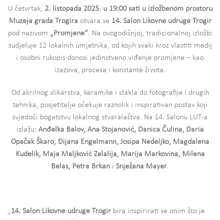
U četvrtak,
2. listopada 2025.
u 19:00 sati u izložbenom prostoru
Muzeja grada Trogira
otvara se
14. Salon Likovne udruge Trogir
pod nazivom
„Promjene“
. Na ovogodišnjoj, tradicionalnoj izložbi
sudjeluje 12 lokalnih umjetnika, od kojih svaki kroz vlastiti medij
i osobni rukopis donosi jedinstveno viđenje promjene – kao
izazova, procesa i konstante života.
Od akrilnog slikarstva, keramike i stakla do fotografije i drugih
tehnika, posjetitelje očekuje raznolik i inspirativan postav koji
svjedoči bogatstvu lokalnog stvaralaštva. Na 14. Salonu LUT-a
izlažu:
Anđelka Balov, Ana Stojanović, Danica Čulina, Daria
Opačak Škaro, Dijana Engelmann, Josipa Nedeljko, Magdalena
Kudelik, Maja Maljković Zelalija, Marija Markovina, Milena
Belas, Petra Brkan
i
Snježana Mayer
.
„
14. Salon Likovne udruge Trogir
bira inspirirati se onim što je