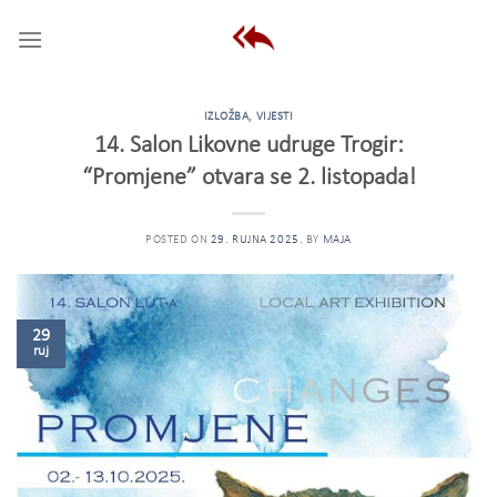
Skip
to
content
IZLOŽBA
,
VIJESTI
14. Salon Likovne udruge Trogir:
“Promjene” otvara se 2. listopada!
POSTED ON
29. RUJNA 2025.
BY
MAJA
29
ruj