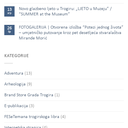
Novo glazbeno ljeto u Trogiru: „LJETO u Muzeju” /
13
srp
“SUMMER at the Museum”
FOTOGALERIJA | Otvorena izložba “Potezi jednog života”
26
lip
– umjetničko putovanje kroz pet desetljeća stvaralaštva
Mirande Morić
KATEGORIJE
Adventura
(13)
Arheologija
(9)
Brand Store Grada Trogira
(1)
E-publikacija
(3)
FESeTemana trogirskoga libra
(4)
Internetska stranica
(4)