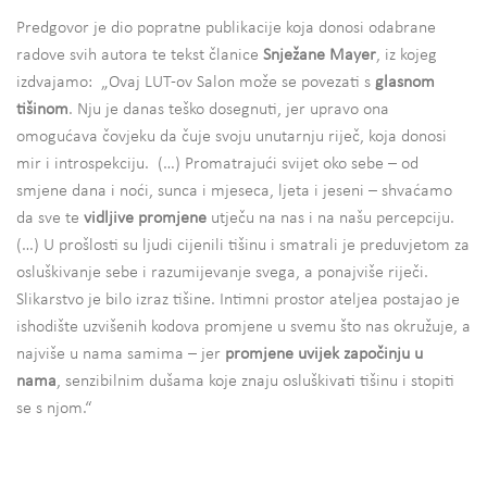
Predgovor je dio popratne publikacije koja donosi odabrane
radove svih autora te tekst članice
Snježane Mayer
, iz kojeg
izdvajamo: „Ovaj LUT-ov Salon može se povezati s
glasnom
tišinom
. Nju je danas teško dosegnuti, jer upravo ona
omogućava čovjeku da čuje svoju unutarnju riječ, koja donosi
mir i introspekciju. (…) Promatrajući svijet oko sebe – od
smjene dana i noći, sunca i mjeseca, ljeta i jeseni – shvaćamo
da sve te
vidljive promjene
utječu na nas i na našu percepciju.
(…) U prošlosti su ljudi cijenili tišinu i smatrali je preduvjetom za
osluškivanje sebe i razumijevanje svega, a ponajviše riječi.
Slikarstvo je bilo izraz tišine. Intimni prostor ateljea postajao je
ishodište uzvišenih kodova promjene u svemu što nas okružuje, a
najviše u nama samima – jer
promjene uvijek započinju u
nama
, senzibilnim dušama koje znaju osluškivati tišinu i stopiti
se s njom.“