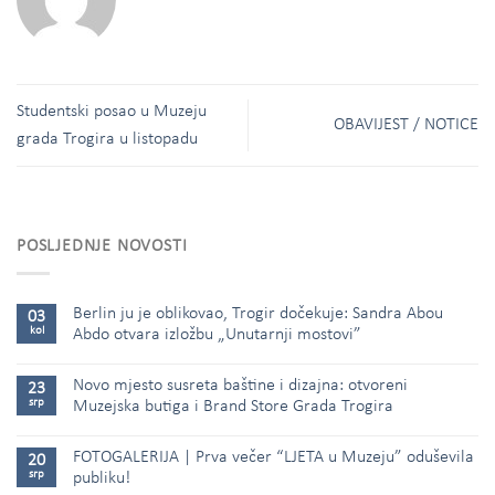
Studentski posao u Muzeju
OBAVIJEST / NOTICE
grada Trogira u listopadu
POSLJEDNJE NOVOSTI
Berlin ju je oblikovao, Trogir dočekuje: Sandra Abou
03
kol
Abdo otvara izložbu „Unutarnji mostovi”
Novo mjesto susreta baštine i dizajna: otvoreni
23
srp
Muzejska butiga i Brand Store Grada Trogira
FOTOGALERIJA | Prva večer “LJETA u Muzeju” oduševila
20
srp
publiku!