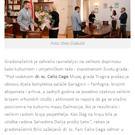
Foto: Dino Čaljkušić
Gradonačelnik je zahvalio ravnateljici na velikom doprinosu
kako kulturnom i umjetničkom tako i znanstvenom životu grada:
“Pod vodstvom
dr. sc. Celio Cege
Muzej grada Trogira prošao je
obnovu dijela kompleksa palače Garagnin – Fanfogna, brojnih
eksponata i arhiva, a zadnjih godina se posebno istaknuo velikim
brojem vrhunskih izložbi i aktivnosti te napora da ga se snažno
pozicionira na kulturnu mapu Dalmacije, što je rezultiralo i
velikim rastom broja posjetitelja. Kao šlag na kraju bila je
izložba radova Salvadora Dalíja prošlo ljeto.”, rekao je
gradonačelnik Bilić zaželjevši dr. sc. Fani Celio Cega odmor u