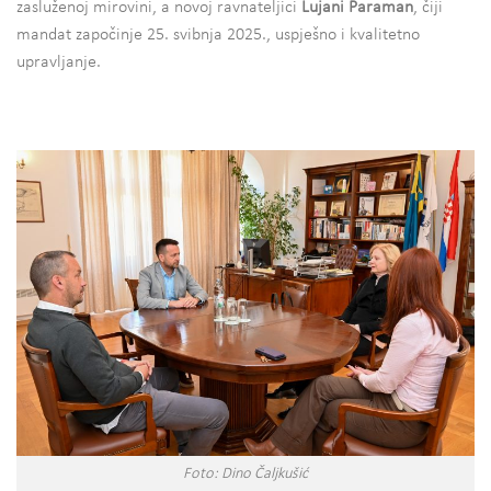
zasluženoj mirovini, a novoj ravnateljici
Lujani Paraman
, čiji
mandat započinje 25. svibnja 2025., uspješno i kvalitetno
upravljanje.
Foto: Dino Čaljkušić