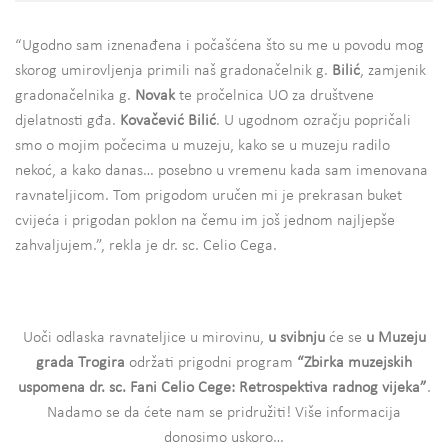
“Ugodno sam iznenađena i počašćena što su me u povodu mog
skorog umirovljenja primili naš gradonačelnik g.
Bilić
, zamjenik
gradonačelnika g.
Novak
te pročelnica UO za društvene
djelatnosti gđa.
Kovačević Bilić
. U ugodnom ozračju popričali
smo o mojim počecima u muzeju, kako se u muzeju radilo
nekoć, a kako danas… posebno u vremenu kada sam imenovana
ravnateljicom. Tom prigodom uručen mi je prekrasan buket
cvijeća i prigodan poklon na čemu im još jednom najljepše
zahvaljujem.”, rekla je dr. sc. Celio Cega.
Uoči odlaska ravnateljice u mirovinu,
u svibnju
će se
u Muzeju
grada Trogira
održati prigodni program
“Zbirka muzejskih
uspomena dr. sc. Fani Celio Cege: Retrospektiva radnog vijeka”
.
Nadamo se da ćete nam se pridružiti! Više informacija
donosimo uskoro…