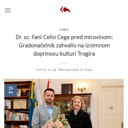
Skip
to
content
VIJESTI
Dr. sc. Fani Celio Cega pred mirovinom:
Gradonačelnik zahvalio na iznimnom
doprinosu kulturi Trogira
POSTED ON
15. TRAVNJA 2025.
BY
MAJA
15
tra