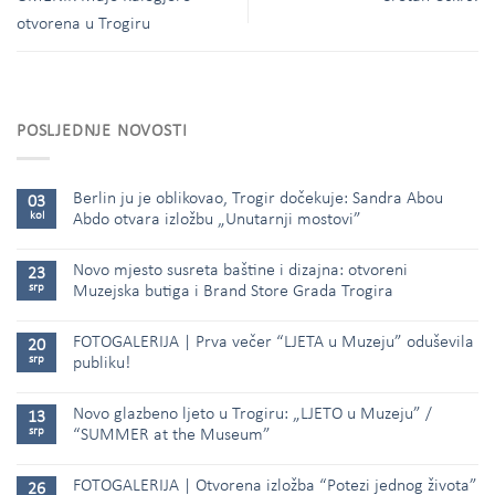
otvorena u Trogiru
POSLJEDNJE NOVOSTI
Berlin ju je oblikovao, Trogir dočekuje: Sandra Abou
03
kol
Abdo otvara izložbu „Unutarnji mostovi”
Novo mjesto susreta baštine i dizajna: otvoreni
23
srp
Muzejska butiga i Brand Store Grada Trogira
FOTOGALERIJA | Prva večer “LJETA u Muzeju” oduševila
20
srp
publiku!
Novo glazbeno ljeto u Trogiru: „LJETO u Muzeju” /
13
srp
“SUMMER at the Museum”
FOTOGALERIJA | Otvorena izložba “Potezi jednog života”
26