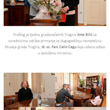
Prošlog je tjedna gradonačelnik Trogira
Ante Bilić
sa
suradnicima održao primanje za dugogodišnju ravnateljicu
Muzeja grada Trogira,
dr. sc. Fani Celio Cegu
koja uskoro odlazi
u zasluženu mirovinu.