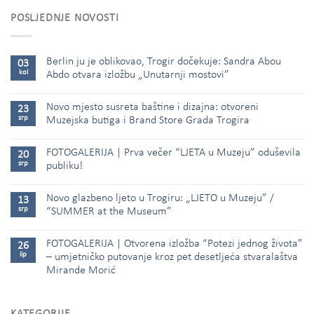
POSLJEDNJE NOVOSTI
Berlin ju je oblikovao, Trogir dočekuje: Sandra Abou
03
kol
Abdo otvara izložbu „Unutarnji mostovi”
Novo mjesto susreta baštine i dizajna: otvoreni
23
srp
Muzejska butiga i Brand Store Grada Trogira
FOTOGALERIJA | Prva večer “LJETA u Muzeju” oduševila
20
srp
publiku!
Novo glazbeno ljeto u Trogiru: „LJETO u Muzeju” /
13
srp
“SUMMER at the Museum”
FOTOGALERIJA | Otvorena izložba “Potezi jednog života”
26
lip
– umjetničko putovanje kroz pet desetljeća stvaralaštva
Mirande Morić
KATEGORIJE