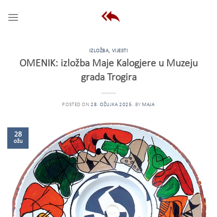
Skip
to
content
IZLOŽBA
,
VIJESTI
OMENIK: izložba Maje Kalogjere u Muzeju
grada Trogira
POSTED ON
28. OŽUJKA 2025.
BY
MAJA
28
ožu