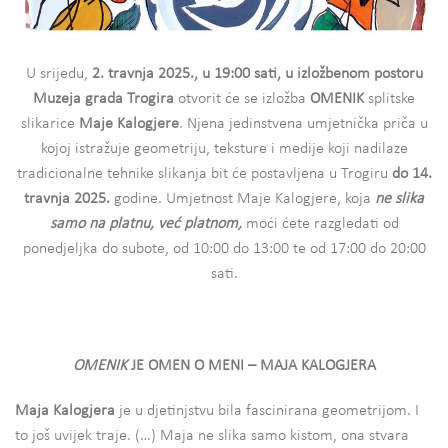
U srijedu,
2. travnja 2025., u 19:00 sati, u izložbenom postoru
Muzeja grada Trogira
otvorit će se izložba
OMENIK
splitske
slikarice
Maje Kalogjere
. Njena jedinstvena umjetnička priča u
kojoj istražuje geometriju, teksture i medije koji nadilaze
tradicionalne tehnike slikanja bit će postavljena u Trogiru
do 14.
travnja 2025.
godine. Umjetnost Maje Kalogjere, koja
ne slika
samo na platnu, već platnom,
moći ćete razgledati od
ponedjeljka do subote, od 10:00 do 13:00 te od 17:00 do 20:00
sati.
OMENIK
JE OMEN O MENI – MAJA KALOGJERA
Maja Kalogjera
je u djetinjstvu bila fascinirana geometrijom. I
to još uvijek traje. (…) Maja ne slika samo kistom, ona stvara