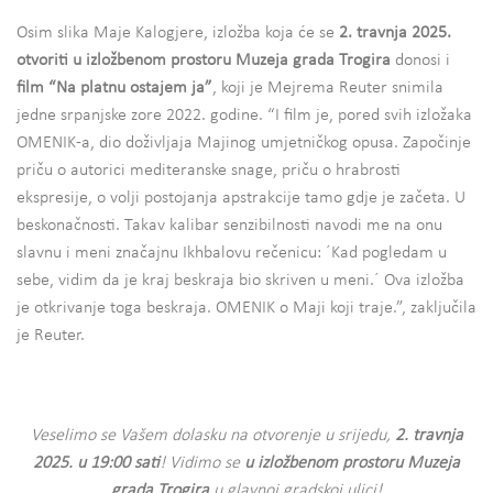
Osim slika Maje Kalogjere, izložba koja će se
2. travnja 2025.
otvoriti u izložbenom prostoru Muzeja grada Trogira
donosi i
film “Na platnu ostajem ja”
, koji je Mejrema Reuter snimila
jedne srpanjske zore 2022. godine. “I film je, pored svih izložaka
OMENIK-a, dio doživljaja Majinog umjetničkog opusa. Započinje
priču o autorici mediteranske snage, priču o hrabrosti
ekspresije, o volji postojanja apstrakcije tamo gdje je začeta. U
beskonačnosti. Takav kalibar senzibilnosti navodi me na onu
slavnu i meni značajnu Ikhbalovu rečenicu: ´Kad pogledam u
sebe, vidim da je kraj beskraja bio skriven u meni.´ Ova izložba
je otkrivanje toga beskraja. OMENIK o Maji koji traje.”, zaključila
je Reuter.
Veselimo se Vašem dolasku na otvorenje u srijedu,
2. travnja
2025. u 19:00 sati
! Vidimo se
u izložbenom prostoru Muzeja
grada Trogira
u glavnoj gradskoj ulici!