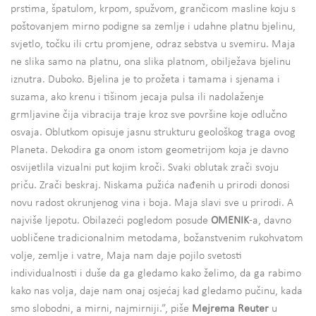
prstima, špatulom, krpom, spužvom, grančicom masline koju s
poštovanjem mirno podigne sa zemlje i udahne platnu bjelinu,
svjetlo, točku ili crtu promjene, odraz sebstva u svemiru. Maja
ne slika samo na platnu, ona slika platnom, obilježava bjelinu
iznutra. Duboko. Bjelina je to prožeta i tamama i sjenama i
suzama, ako krenu i tišinom jecaja pulsa ili nadolaženje
grmljavine čija vibracija traje kroz sve površine koje odlučno
osvaja. Oblutkom opisuje jasnu strukturu geološkog traga ovog
Planeta. Dekodira ga onom istom geometrijom koja je davno
osvijetlila vizualni put kojim kroči. Svaki oblutak zrači svoju
priču. Zrači beskraj. Niskama pužića nađenih u prirodi donosi
novu radost okrunjenog vina i boja. Maja slavi sve u prirodi. A
najviše ljepotu. Obilazeći pogledom posude
OMENIK
-a, davno
uobličene tradicionalnim metodama, božanstvenim rukohvatom
volje, zemlje i vatre, Maja nam daje pojilo svetosti
individualnosti i duše da ga gledamo kako želimo, da ga rabimo
kako nas volja, daje nam onaj osjećaj kad gledamo pučinu, kada
smo slobodni, a mirni, najmirniji.”, piše
Mejrema Reuter
u