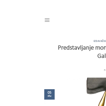
Skip
to
content
IZDAVAČKA
Predstavljanje mon
Gal
P
05
stu