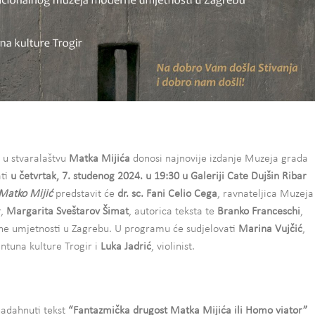
a u stvaralaštvu
Matka Mijića
donosi najnovije izdanje Muzeja grada
ti
u četvrtak, 7. studenog 2024. u 19:30 u Galeriji Cate Dujšin Ribar
Matko Mijić
predstavit će
dr. sc. Fani Celio Cega
, ravnateljica Muzeja
,
Margarita Sveštarov Šimat
, autorica teksta te
Branko Franceschi
,
e umjetnosti u Zagrebu. U programu će sudjelovati
Marina Vujčić
,
antuna kulture Trogir i
Luka Jadrić
, violinist.
nadahnuti tekst
“Fantazmička drugost Matka Mijića ili Homo viator”