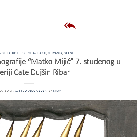
 DJELATNOST
,
PREDSTAVLJANJE
,
STIVANJA
,
VIJESTI
ografije “Matko Mijić” 7. studenog u
eriji Cate Dujšin Ribar
OSTED ON
5. STUDENOGA 2024.
BY
MAJA