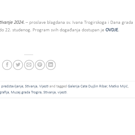
tivanje 2024.
– proslave blagdana sv. Ivana Trogirskoga i Dana grada
. do 22. studenog. Program svih događanja dostupan je
OVDJE
.
,
predstavljanje
,
Stivanja
,
Vijesti
and tagged
Galerija Cate Dujšin Ribar
,
Matko Mijić
,
rafija
,
Muzej grada Trogira
,
Stivanja
,
vijesti
.