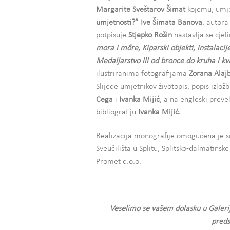
Margarite Sveštarov Šimat
kojemu, umje
umjetnosti?” Ive Šimata Banova
, autor
potpisuje
Stjepko Rošin
nastavlja se cje
mora i mőre, Kiparski objekti, instalacije 
Medaljarstvo ili od bronce do kruha i kv
ilustriranima fotografijama
Zorana Alajb
Slijede umjetnikov životopis, popis izložb
Cega
i
Ivanka Mijić
, a na engleski preve
bibliografiju
Ivanka Mijić
.
Realizacija monografije omogućena je sr
Sveučilišta u Splitu, Splitsko-dalmatinske
Promet d.o.o.
Veselimo se vašem dolasku u Galerij
preds