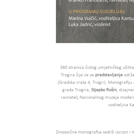
360 stranica čistog umjetničkog užitk
Trogira čije će se
predstavljanje
održa
(Gradska vrata 4, Trogir). Monografiju
grada Trogira,
Stjepko Rošin
, dizajner
ravnatelj Nacionalnog muzeja modern
voditeljica K
Dvojezična monografija sadrži iscrpni i 