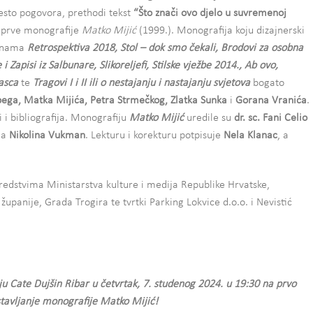
sto pogovora, prethodi tekst
“Što znači ovo djelo u suvremenoj
a prve monografije
Matko Mijić
(1999.). Monografija koju dizajnerski
linama
Retrospektiva 2018, Stol – dok smo čekali, Brodovi za osobna
i Zapisi iz Salbunare, Slikoreljefi, Stilske vježbe 2014., Ab ovo,
asca
te
Tragovi I i II ili o nestajanju i nastajanju svjetova
bogato
ega, Matka Mijića, Petra Strmečkog, Zlatka Sunka
i
Gorana Vranića
.
i i bibliografija. Monografiju
Matko Mijić
uredile su
dr. sc. Fani Celio
la
Nikolina Vukman
. Lekturu i korekturu potpisuje
Nela Klanac
, a
edstvima Ministarstva kulture i medija Republike Hrvatske,
 županije, Grada Trogira te tvrtki Parking Lokvice d.o.o. i Nevistić
u Cate Dujšin Ribar u četvrtak, 7. studenog 2024. u 19:30 na prvo
tavljanje monografije Matko Mijić!