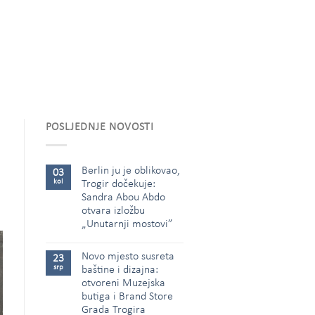
POSLJEDNJE NOVOSTI
Berlin ju je oblikovao,
03
kol
Trogir dočekuje:
Sandra Abou Abdo
otvara izložbu
„Unutarnji mostovi”
Novo mjesto susreta
23
srp
baštine i dizajna:
otvoreni Muzejska
butiga i Brand Store
Grada Trogira