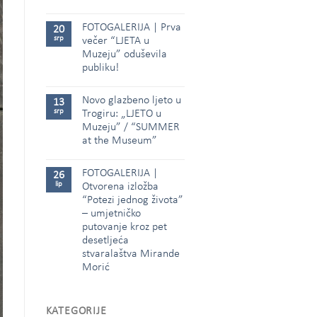
FOTOGALERIJA | Prva
20
srp
večer “LJETA u
Muzeju” oduševila
publiku!
Novo glazbeno ljeto u
13
srp
Trogiru: „LJETO u
Muzeju” / “SUMMER
at the Museum”
FOTOGALERIJA |
26
lip
Otvorena izložba
“Potezi jednog života”
– umjetničko
putovanje kroz pet
desetljeća
stvaralaštva Mirande
Morić
KATEGORIJE