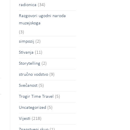
radionica
(34)
Razgovori ugodni naroda
muzejskoga
(3)
simpozij
(2)
Stivanja
(11)
Storytelling
(2)
stručno vodstvo
(9)
Svečanost
(5)
Trogir Time Travel
(5)
Uncategorized
(5)
Vijesti
(218)
Znanstveni skup
(1)