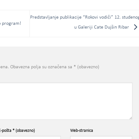
Predstavljanje publikacije “Rokovi vodiči” 12. studeno
o program!
u Galeriji Cate Dujšin Ribar
jena.
Obavezna polja su označena sa
* (obavezno)
E-pošta
* (obavezno)
Web-stranica