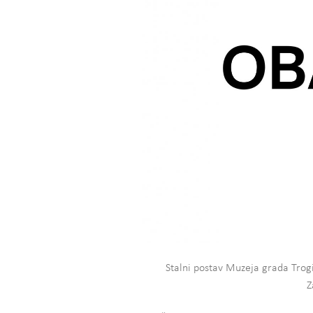
Stalni postav Muzeja grada Trogi
Z