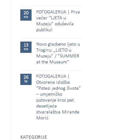
FOTOGALERIJA | Prva
20
srp
večer “LJETA u
Muzeju” oduševila
publiku!
Novo glazbeno ljeto u
13
srp
Trogiru: „LJETO u
Muzeju” / “SUMMER
at the Museum”
FOTOGALERIJA |
26
lip
Otvorena izložba
“Potezi jednog života”
– umjetničko
putovanje kroz pet
desetljeća
stvaralaštva Mirande
Morić
KATEGORIJE