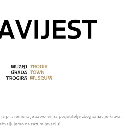
ra privremeno je zatvoren za posjetitelje zbog sanacije krova.
ahvaljujemo na razumijevanju!