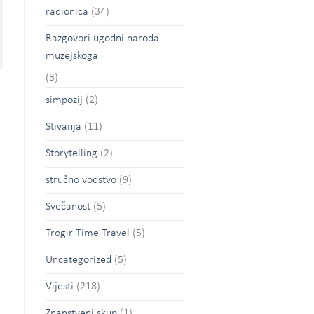
radionica
(34)
Razgovori ugodni naroda
muzejskoga
(3)
simpozij
(2)
Stivanja
(11)
Storytelling
(2)
stručno vodstvo
(9)
Svečanost
(5)
Trogir Time Travel
(5)
Uncategorized
(5)
Vijesti
(218)
Znanstveni skup
(1)