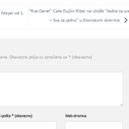
“Rue Deret” Cate Dujšin Ribar na izložbi “Jedna za sv
 Mayer od 1.
– Sve za jednu” u Klovićevim dvorima
jena.
Obavezna polja su označena sa
* (obavezno)
E-pošta
* (obavezno)
Web-stranica