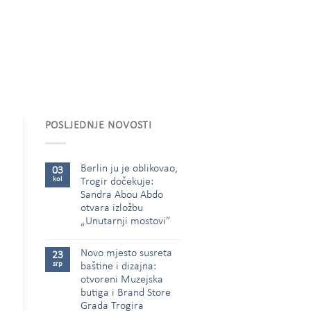
POSLJEDNJE NOVOSTI
Berlin ju je oblikovao,
03
kol
Trogir dočekuje:
Sandra Abou Abdo
otvara izložbu
„Unutarnji mostovi”
Novo mjesto susreta
23
srp
baštine i dizajna:
otvoreni Muzejska
butiga i Brand Store
Grada Trogira