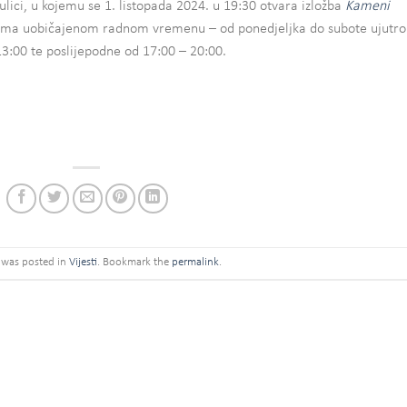
 ulici, u kojemu se 1. listopada 2024. u 19:30 otvara izložba
Kameni
rema uobičajenom radnom vremenu – od ponedjeljka do subote ujutro
13:00 te poslijepodne od 17:00 – 20:00.
y was posted in
Vijesti
. Bookmark the
permalink
.