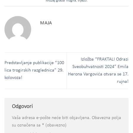
Muzej grada Trogira
,
vijesti
.
MAJA
Izložba “FRAKTALI Odrazi
Predstavljanje publikacije “100
Sveobuhvatnosti 2024” Emila
lica trogirskih razglednica” 29.
Herona Vargovića otvara se 17.
kolovoza!
rujna!
Odgovori
Vaša adresa e-pošte neće biti objavljena.
Obavezna polja
su označena sa
* (obavezno)