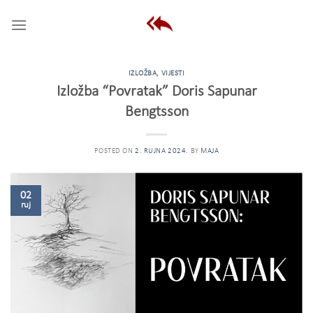
Skip
to
content
IZLOŽBA
,
VIJESTI
Izložba “Povratak” Doris Sapunar
Bengtsson
POSTED ON
2. RUJNA 2024.
BY
MAJA
02
ruj