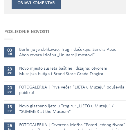
POSLJEDNJE NOVOSTI
Berlin ju je oblikovao, Trogir dočekuje: Sandra Abou
03
kol
Abdo otvara izložbu „Unutarnji mostovi”
Novo mjesto susreta baštine i dizajna: otvoreni
23
srp
Muzejska butiga i Brand Store Grada Trogira
FOTOGALERIJA | Prva večer “LJETA u Muzeju” oduševila
20
srp
publiku!
Novo glazbeno ljeto u Trogiru: „LJETO u Muzeju” /
13
srp
“SUMMER at the Museum”
FOTOGALERIJA | Otvorena izložba “Potezi jednog života”
26
lip