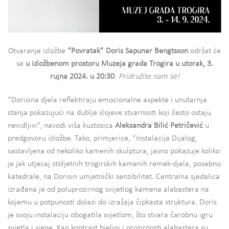
Otvaranje izložbe
“Povratak”
Doris Sapunar Bengtsson
održat će
se
u izložbenom prostoru Muzeja grada Trogira
u utorak, 3.
rujna 2024. u 20:30
.
Pridružite nam se!
“Dorisina djela reflektiraju emocionalne aspekte i unutarnja
stanja pokazujući na dublje slojeve stvarnosti koji često ostaju
nevidljivi”, navodi viša kustosica
Aleksandra Bilić Petričević
u
predgovoru izložbe. Tako, primjerice, “Instalacija Dijalog,
sastavljena od nekoliko kamenih skulptura, jasno pokazuje koliko
je jak utjecaj stoljetnih trogirskih kamenih remek-djela, posebno
katedrale, na Dorisin umjetnički senzibilitet. Centralna sjedalica
izrađena je od poluprozirnog svijetlog kamena alabastera na
kojemu u potpunosti dolazi do izražaja čipkasta struktura. Doris
je svoju instalaciju obogatila svjetlom, što stvara čarobnu igru
svjetla i sjene. Kao kontrast bjelini i prozirnosti alabastera su