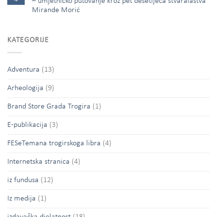
– umjetničko putovanje kroz pet desetljeća stvaralaštva
Mirande Morić
KATEGORIJE
Adventura
(13)
Arheologija
(9)
Brand Store Grada Trogira
(1)
E-publikacija
(3)
FESeTemana trogirskoga libra
(4)
Internetska stranica
(4)
iz fundusa
(12)
Iz medija
(1)
izdavačka djelatnost
(18)