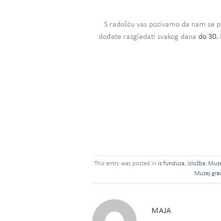
S radošću vas pozivamo da nam se pr
dođete razgledati svakog dana
do 30. 
This entry was posted in
iz fundusa
,
izložba
,
Muze
Muzej grad
MAJA