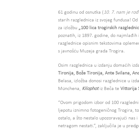
61 godinu od osnutka (
10. 7. nam je ro
starih razglednica iz svojeg fundusa! Od
za izložbu
„100 lica trogirskih razgledni
poznatih, iz 1897. godine, do najmlađih 
razglednice opisnim tekstovima oplemen
s javnošću Muzeja grada Trogira.
Osim razglednica u izdanju domaćih izd
Tironija, Bože Tironija, Ante Svilana, A
Belasa, izložba donosi razglednice u izd
Münchena,
Kilophot
iz Beča te
Vittorija 
“Ovom prigodom izbor od 100 razglednic
ljepotu iznimno fotogeničnog Trogira, to
ostalo, a što nestalo upozoravajući nas i
netragom nestati.”, zaključila je u pred