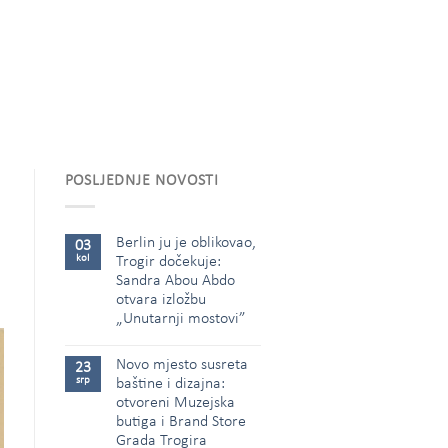
POSLJEDNJE NOVOSTI
Berlin ju je oblikovao,
03
kol
Trogir dočekuje:
Sandra Abou Abdo
otvara izložbu
„Unutarnji mostovi”
Novo mjesto susreta
23
srp
baštine i dizajna:
otvoreni Muzejska
butiga i Brand Store
Grada Trogira