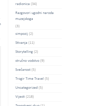
radionica
(34)
Razgovori ugodni naroda
muzejskoga
h
(3)
simpozij
(2)
Stivanja
(11)
Storytelling
(2)
stručno vodstvo
(9)
Svečanost
(5)
Trogir Time Travel
(5)
Uncategorized
(5)
Vijesti
(218)
Znanstveni skup
(1)