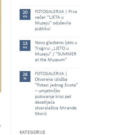
FOTOGALERIJA | Prva
20
srp
večer “LJETA u
Muzeju” oduševila
publiku!
Novo glazbeno ljeto u
13
srp
Trogiru: „LJETO u
Muzeju” / “SUMMER
at the Museum”
FOTOGALERIJA |
26
lip
Otvorena izložba
“Potezi jednog života”
– umjetničko
putovanje kroz pet
desetljeća
stvaralaštva Mirande
Morić
n
KATEGORIJE