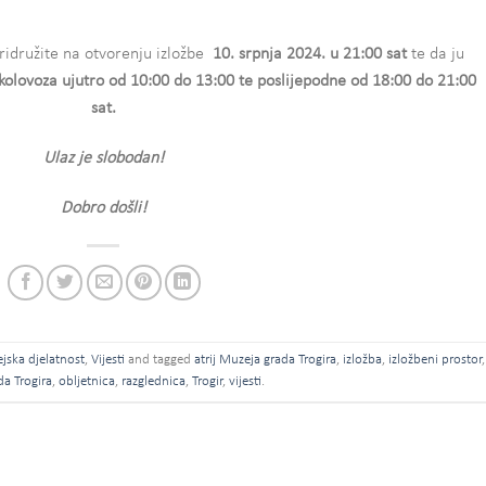
idružite na otvorenju izložbe
10. srpnja 2024. u 21:00 sat
te da ju
kolovoza ujutro od 10:00 do 13:00 te poslijepodne od 18:00 do 21:00
sat.
Ulaz je slobodan!
Dobro došli!
jska djelatnost
,
Vijesti
and tagged
atrij Muzeja grada Trogira
,
izložba
,
izložbeni prostor
,
a Trogira
,
obljetnica
,
razglednica
,
Trogir
,
vijesti
.