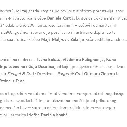
đendan!
), Muzej grada Trogira po prvi put izložbom predstavlja izbor
 njih 447, autorica izložbe
Daniela Kontić
, kustosica dokumentaristica,
ca“
odabrala je 100 najreprezentativnijih – počevši od najstarijih
iz 1960. godine. Izabrane je pozdravne i ilustrirane dopisnice te
ila suautorica izložbe
Maja Maljković Zelalija
, viša voditeljica odnos
avača i nakladnika –
Ivana Belasa, Vladimira Rubignonija, Ivana
ndrije Lebedine i Gaje Decarisa
, od kojih je najviše onih u izdanju Ivana
anju
Stengel & Co.
iz Dresdena,
Purger & Co.
i
Ottmara Ziehera
iz
Steina
iz Trsta.
a s trogirskim vedutama i motivima ima namjeru otkriti negdašnju
g bisera svjetske baštine, te ukazati na ono što je od prikazanog
 na ono što bi već sutra, u naletu komercijalnih interesa, moglo
govoru autorica izložbe
Daniela Kontić
.