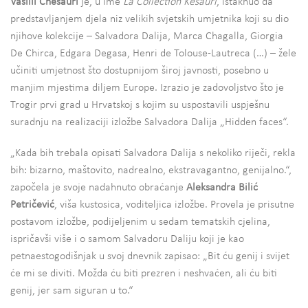
Vasilii Chesauri
je, u ime
La Collection Kesauri
, istaknuo da
predstavljanjem djela niz velikih svjetskih umjetnika koji su dio
njihove kolekcije – Salvadora Dalija, Marca Chagalla, Giorgia
De Chirca, Edgara Degasa, Henri de Tolouse-Lautreca (…) – žele
učiniti umjetnost što dostupnijom široj javnosti, posebno u
manjim mjestima diljem Europe. Izrazio je zadovoljstvo što je
Trogir prvi grad u Hrvatskoj s kojim su uspostavili uspješnu
suradnju na realizaciji izložbe Salvadora Dalija „Hidden faces“.
„Kada bih trebala opisati Salvadora Dalija s nekoliko riječi, rekla
bih: bizarno, maštovito, nadrealno, ekstravagantno, genijalno.“,
započela je svoje nadahnuto obraćanje
Aleksandra Bilić
Petričević
, viša kustosica, voditeljica izložbe. Provela je prisutne
postavom izložbe, podijeljenim u sedam tematskih cjelina,
ispričavši više i o samom Salvadoru Daliju koji je kao
petnaestogodišnjak u svoj dnevnik zapisao: „Bit ću genij i svijet
će mi se diviti. Možda ću biti prezren i neshvaćen, ali ću biti
genij, jer sam siguran u to.“