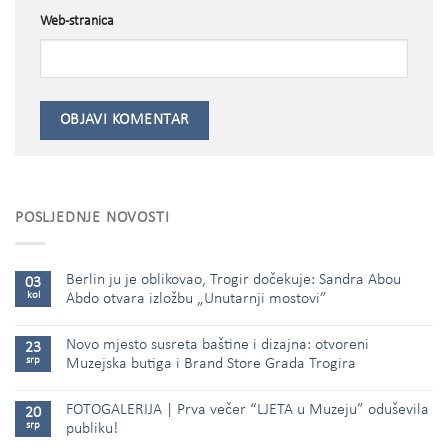
Web-stranica
POSLJEDNJE NOVOSTI
Berlin ju je oblikovao, Trogir dočekuje: Sandra Abou
03
kol
Abdo otvara izložbu „Unutarnji mostovi”
Novo mjesto susreta baštine i dizajna: otvoreni
23
srp
Muzejska butiga i Brand Store Grada Trogira
FOTOGALERIJA | Prva večer “LJETA u Muzeju” oduševila
20
srp
publiku!