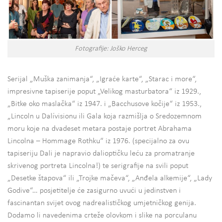
Fotografije: Joško Herceg
Serijal „Muška zanimanja“, „Igraće karte“, „Starac i more“,
impresivne tapiserije poput „Velikog masturbatora“ iz 1929.,
„Bitke oko maslačka“ iz 1947. i „Bacchusove kočije“ iz 1953.,
„Lincoln u Dalívisionu ili Gala koja razmišlja o Sredozemnom
moru koje na dvadeset metara postaje portret Abrahama
Lincolna – Hommage Rothku“ iz 1976. (specijalno za ovu
tapiseriju Dali je napravio dalioptičku leću za promatranje
skrivenog portreta Lincolna!) te serigrafije na svili poput
„Desetke štapova“ ili „Trojke mačeva“, „Anđela alkemije“, „Lady
Godive“… posjetitelje će zasigurno uvući u jedinstven i
fascinantan svijet ovog nadrealističkog umjetničkog genija.
Dodamo li navedenima crteže olovkom i slike na porculanu