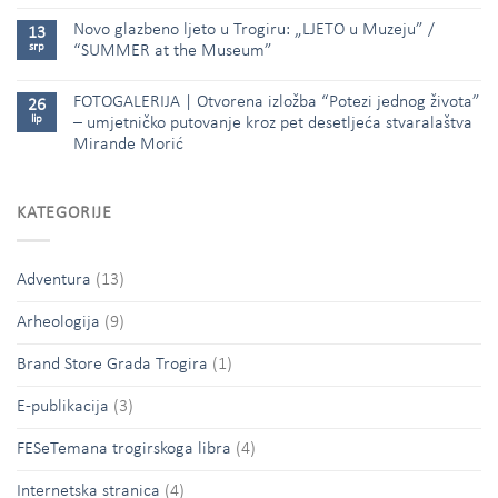
Novo glazbeno ljeto u Trogiru: „LJETO u Muzeju” /
13
srp
“SUMMER at the Museum”
FOTOGALERIJA | Otvorena izložba “Potezi jednog života”
26
lip
– umjetničko putovanje kroz pet desetljeća stvaralaštva
Mirande Morić
KATEGORIJE
Adventura
(13)
Arheologija
(9)
Brand Store Grada Trogira
(1)
E-publikacija
(3)
FESeTemana trogirskoga libra
(4)
Internetska stranica
(4)