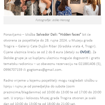
Fotografije: Joško Herceg
Ponavljamo – Izložba
Salvador Dali: “Hidden faces”
bit će
otvorena za posjetitelje do 28. rujna 2024. u Muzeju grada
Trogira – Galeriji Cate Dujšin Ribar (Gradska vrata 4, Trogir).
Cijene ulaznica kreću se od 2 do 8 eura (detalji su
OVDJE
). Za
školske grupe je uz kupljenu ulaznicu moguće dogovoriti i gratis
tematsku radionicu – uz obaveznu rezervaciju na 021881406 (5),
0996707159 ili gogtomas@gmail.com.
Radno vrijeme u kojemu posjetitelji mogu razgledati izložbu u
lipnju i rujnu je od ponedjeljka do subote (osim
praznicima/blagdanima) od 10:00 do 13:00 te od 17:00 do 20:00
sati. U srpnju i kolovozu Muzej grada Trogira otvoren je svaki
dan od 10:00 do 13:00 te od 18:00 do 21:00 sat.