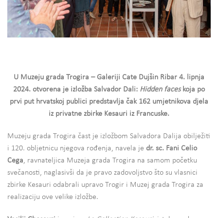
U Muzeju grada Trogira – Galeriji Cate Dujšin Ribar 4. lipnja
2024. otvorena je izložba Salvador Dali:
Hidden faces
koja po
prvi put hrvatskoj publici predstavlja čak 162 umjetnikova djela
iz privatne zbirke Kesauri iz Francuske.
Muzeju grada Trogira čast je izložbom Salvadora Dalija obilježiti
i 120. obljetnicu njegova rođenja, navela je
dr. sc. Fani Celio
Cega
, ravnateljica Muzeja grada Trogira na samom početku
svečanosti, naglasivši da je pravo zadovoljstvo što su vlasnici
zbirke Kesauri odabrali upravo Trogir i Muzej grada Trogira za
realizaciju ove velike izložbe.