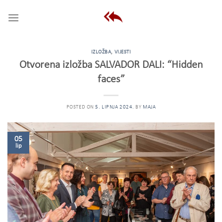
Skip
to
content
IZLOŽBA
,
VIJESTI
Otvorena izložba SALVADOR DALI: “Hidden
faces”
POSTED ON
5. LIPNJA 2024.
BY
MAJA
05
lip