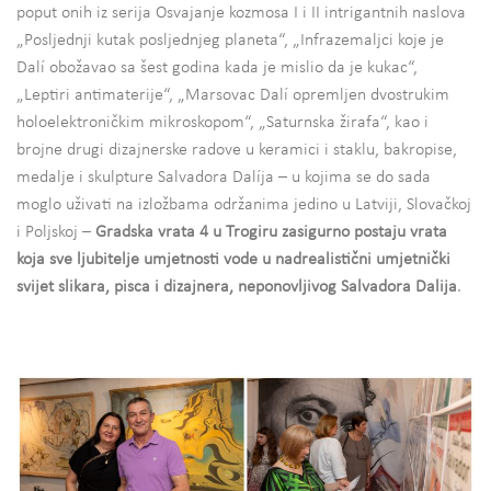
poput onih iz serija Osvajanje kozmosa I i II intrigantnih naslova
„Posljednji kutak posljednjeg planeta“, „Infrazemaljci koje je
Dalí obožavao sa šest godina kada je mislio da je kukac“,
„Leptiri antimaterije“, „Marsovac Dalí opremljen dvostrukim
holoelektroničkim mikroskopom“, „Saturnska žirafa“, kao i
brojne drugi dizajnerske radove u keramici i staklu, bakropise,
medalje i skulpture Salvadora Dalíja – u kojima se do sada
moglo uživati na izložbama održanima jedino u Latviji, Slovačkoj
i Poljskoj –
Gradska vrata 4 u Trogiru zasigurno postaju vrata
koja sve ljubitelje umjetnosti vode u nadrealistični umjetnički
svijet slikara, pisca i dizajnera, neponovljivog Salvadora Dalija
.