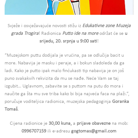
Svježe i osvježavajuće novosti stižu iz
Edukativne zone Muzeja
grada Trogira
! Radionica
Putto ide na more
održat će se
u
srijedu,
20. srpnja u 9:00 sati
!
“Muzejskom puttu dodijala je vrućina, pa se odlučija bacit u
more. Nabavija je masku i peraje, a i bokun sladoleda da ga
ladi. Kako je putto ipak malo finćukasti tip nabavija je on još
puno svakakvih rekvizita da mu se nađe. Neće Vam se taj
izgubit… Uglavnom, zabavite se s puttom na putu do mora i
naučite ga šta mu sve triba kako bi bija najveća faca na plaži.”,
poručuje voditeljica radionica, muzejska pedagoginja
Goranka
Tomaš
.
Cijena radionice je
30,00 kuna,
a
prijave obavezne
na mob:
0996707159
ili e-adresu
gogtomas@gmail.com