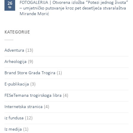
FOTOGALERIJA | Otvorena izložba “Potezi jednog života”
26
lip
– umjetničko putovanje kroz pet desetljeća stvaralaštva
Mirande Morić
KATEGORIJE
Adventura
(13)
Arheologija
(9)
Brand Store Grada Trogira
(1)
E-publikacija
(3)
FESeTemana trogirskoga libra
(4)
Internetska stranica
(4)
iz fundusa
(12)
Iz medija
(1)