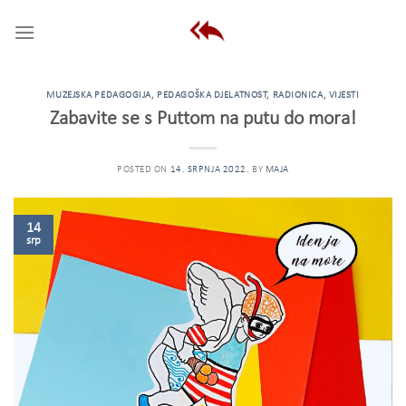
Skip
to
content
MUZEJSKA PEDAGOGIJA
,
PEDAGOŠKA DJELATNOST
,
RADIONICA
,
VIJESTI
Zabavite se s Puttom na putu do mora!
POSTED ON
14. SRPNJA 2022.
BY
MAJA
14
srp