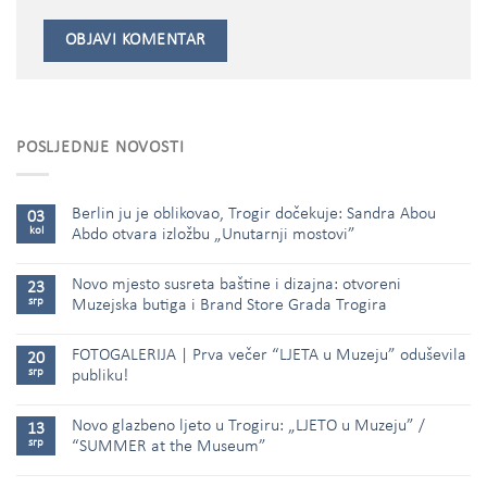
POSLJEDNJE NOVOSTI
Berlin ju je oblikovao, Trogir dočekuje: Sandra Abou
03
kol
Abdo otvara izložbu „Unutarnji mostovi”
Novo mjesto susreta baštine i dizajna: otvoreni
23
srp
Muzejska butiga i Brand Store Grada Trogira
FOTOGALERIJA | Prva večer “LJETA u Muzeju” oduševila
20
srp
publiku!
Novo glazbeno ljeto u Trogiru: „LJETO u Muzeju” /
13
srp
“SUMMER at the Museum”