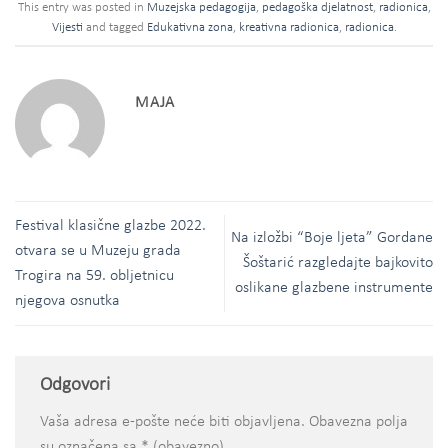
This entry was posted in
Muzejska pedagogija
,
pedagoška djelatnost
,
radionica
,
Vijesti
and tagged
Edukativna zona
,
kreativna radionica
,
radionica
.
MAJA
Festival klasične glazbe 2022.
Na izložbi “Boje ljeta” Gordane
otvara se u Muzeju grada
Šoštarić razgledajte bajkovito
Trogira na 59. obljetnicu
oslikane glazbene instrumente
njegova osnutka
Odgovori
Vaša adresa e-pošte neće biti objavljena.
Obavezna polja
su označena sa
* (obavezno)