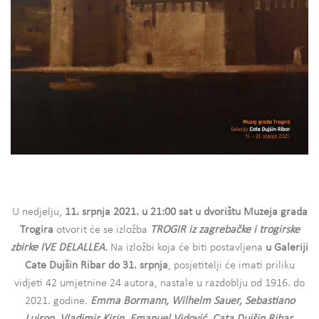
U nedjelju,
11. srpnja 2021. u 21:00 sat u dvorištu Muzeja grada
Trogira
otvorit će se izložba
TROGIR iz zagrebačke i trogirske
zbirke IVE DELALLEA.
Na izložbi koja će biti postavljena
u Galeriji
Cate Dujšin Ribar do 31. srpnja
, posjetitelji će imati priliku
vidjeti 42 umjetnine 24 autora, nastale u razdoblju od 1916. do
2021. godine.
Emma Bormann, Wilhelm Sauer, Sebastiano