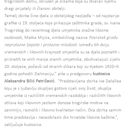
trogirskom domu, okružen je slikama koje su stvarali njemu
dragi prijatelji ili članovi obitelji.
Temelj zbirke čine djela iz obiteljskog nasljeđa – od najstarije
grafike iz 19. stoljeća koja prikazuje zaštitnika grada, sv. Ivana
Trogirskog do recentnog djela umjetnika snažne likovne
osobnosti, Matka Mijića, simboličnog naziva
Povratak gradu
neprolazne ljepote i prolazne mladosti
. Između tih dviju
vremenskih i likovnih krajnosti smjestila su se djela poznatih i
priznatih te onih manje znanih umjetnika, obuhvaćajući cijelo
20. stoljeće, počevši od stranih slikara koji su tijekom 1920-ih
godina pohodili Dalmaciju.” piše u predgovoru
kustosica
Aleksandra Bilić Petričević
. “Predstavljena zbirka Ive Delallea
koju je s ljubavlju skupljao gotovo cijeli svoj život, okuplja
umjetnike iz različitih vremenskih razdoblja i različitih likovnih
stilova koji likovnim jezikom donose trogirske motive na
zanimljiv, raznolik i likovno kvalitetan način. Ova zbirka samim
time predstavlja i nezaobilazni dio hrvatske likovne baštine.”,
zaključuje kustosica.