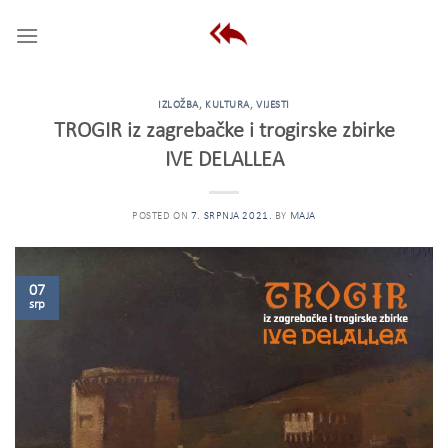
Skip
to
content
IZLOŽBA
,
KULTURA
,
VIJESTI
TROGIR iz zagrebačke i trogirske zbirke
IVE DELALLEA
POSTED ON
7. SRPNJA 2021.
BY
MAJA
07
srp