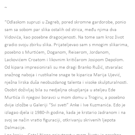
~
“Odlaskom supruzi u Zagreb, pored skromne gardorobe, ponio
sam sa sobom par slika ostalih od strica, među njima dva
Vidovića, kao posebne dragocjenosti. Na tome sam kroz život
gradio svoju zbirku slika. Prijateljevao sam s mnogim slikarima,
posebno s Murtićem, Doganom, Reiserom, Jordanom,
Lackovićem Croatom i likovnim kritičarom Josipom Depolom.
Od kipara impresionirali su me dragi Branko Ružić, stvaralac
snažnog naboja i rustikalne snage te kiparica Marija Ujević,
nježna lirska duša neobuzdanog talenta i visoke skulpturalnosti.
Osobit doživljaj bila su nedjeljna okupljanja u ateljeu Ede
Murtića ili njegovi boravci u mom domu u Trogiru, a posebno
dvije izložbe u Galeriji “Svi sveti” Anke i Ive Kuzmanića. Edo je
izlagao djela iz 1980-ih godina, kada je krstario Jadranom i na
svoj se način vratio figuraciji, otkrivanju skrivenih ljepota
Dalmacije.