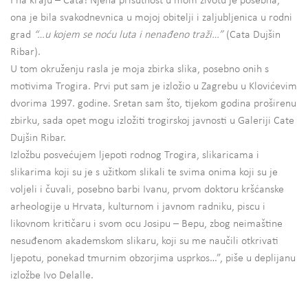
I na kraju – Cata! Njena prisutnost u mom životu je posebna,
ona je bila svakodnevnica u mojoj obitelji i zaljubljenica u rodni
grad
“…u kojem se noću luta i nenađeno traži…”
(Cata Dujšin
Ribar).
U tom okruženju rasla je moja zbirka slika, posebno onih s
motivima Trogira. Prvi put sam je izložio u Zagrebu u Klovićevim
dvorima 1997. godine. Sretan sam što, tijekom godina proširenu
zbirku, sada opet mogu izložiti trogirskoj javnosti u Galeriji Cate
Dujšin Ribar.
Izložbu posvećujem ljepoti rodnog Trogira, slikaricama i
slikarima koji su je s užitkom slikali te svima onima koji su je
voljeli i čuvali, posebno barbi Ivanu, prvom doktoru kršćanske
arheologije u Hrvata, kulturnom i javnom radniku, piscu i
likovnom kritičaru i svom ocu Josipu – Bepu, zbog neimaštine
nesuđenom akademskom slikaru, koji su me naučili otkrivati
ljepotu, ponekad tmurnim obzorjima usprkos…”, piše u deplijanu
izložbe Ivo Delalle.