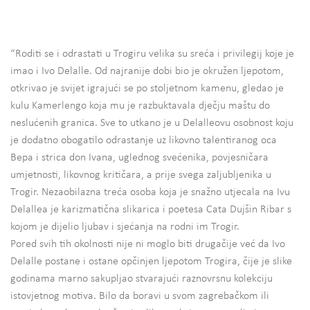
“Roditi se i odrastati u Trogiru velika su sreća i privilegij koje je
imao i Ivo Delalle. Od najranije dobi bio je okružen ljepotom,
otkrivao je svijet igrajući se po stoljetnom kamenu, gledao je
kulu Kamerlengo koja mu je razbuktavala dječju maštu do
neslućenih granica. Sve to utkano je u Delalleovu osobnost koju
je dodatno obogatilo odrastanje uz likovno talentiranog oca
Bepa i strica don Ivana, uglednog svećenika, povjesničara
umjetnosti, likovnog kritičara, a prije svega zaljubljenika u
Trogir. Nezaobilazna treća osoba koja je snažno utjecala na Ivu
Delallea je karizmatična slikarica i poetesa Cata Dujšin Ribar s
kojom je dijelio ljubav i sjećanja na rodni im Trogir.
Pored svih tih okolnosti nije ni moglo biti drugačije već da Ivo
Delalle postane i ostane opčinjen ljepotom Trogira, čije je slike
godinama marno sakupljao stvarajući raznovrsnu kolekciju
istovjetnog motiva. Bilo da boravi u svom zagrebačkom ili