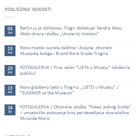
POSLJEDNJE NOVOSTI
Berlin ju je oblikovao, Trogir dočekuje: Sandra Abou
03
kol
Abdo otvara izložbu „Unutarnji mostovi”
Novo mjesto susreta baštine i dizajna: otvoreni
23
srp
Muzejska butiga i Brand Store Grada Trogira
FOTOGALERIJA | Prva večer “LJETA u Muzeju” oduševila
20
srp
publiku!
Novo glazbeno ljeto u Trogiru: „LJETO u Muzeju” /
13
srp
“SUMMER at the Museum”
FOTOGALERIJA | Otvorena izložba “Potezi jednog života”
26
lip
– umjetničko putovanje kroz pet desetljeća stvaralaštva
Mirande Morić