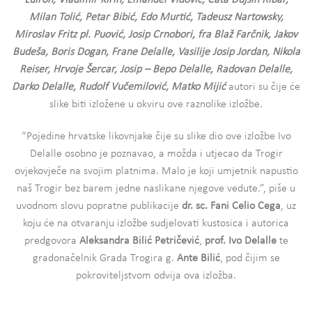
Luiron, Vladimir Kirin, Emanuel Vidović, Cata Dujšin Ribar,
Milan Tolić, Petar Bibić, Edo Murtić, Tadeusz Nartowsky,
Miroslav Fritz pl. Puović, Josip Crnobori, fra Blaž Farčnik, Jakov
Budeša, Boris Dogan, Frane Delalle, Vasilije Josip Jordan, Nikola
Reiser, Hrvoje Šercar, Josip – Bepo Delalle, Radovan Delalle,
Darko Delalle, Rudolf Vučemilović, Matko Mijić
autori su čije će
slike biti izložene u okviru ove raznolike izložbe.
“Pojedine hrvatske likovnjake čije su slike dio ove izložbe Ivo
Delalle osobno je poznavao, a možda i utjecao da Trogir
ovjekovječe na svojim platnima. Malo je koji umjetnik napustio
naš Trogir bez barem jedne naslikane njegove vedute.”, piše u
uvodnom slovu popratne publikacije
dr. sc. Fani Celio Cega
, uz
koju će na otvaranju izložbe sudjelovati kustosica i autorica
predgovora
Aleksandra Bilić Petričević
,
prof. Ivo Delalle
te
gradonačelnik Grada Trogira g.
Ante Bilić
, pod čijim se
pokroviteljstvom odvija ova izložba.