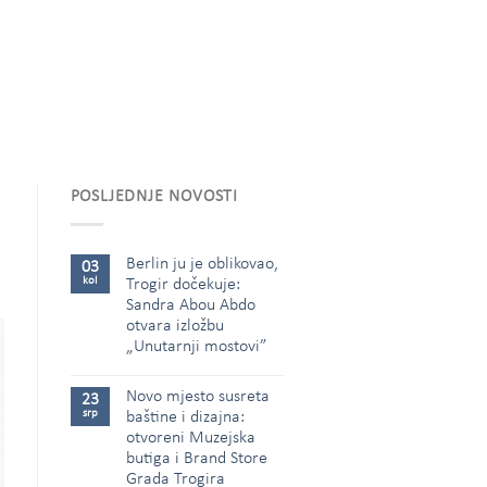
POSLJEDNJE NOVOSTI
Berlin ju je oblikovao,
03
kol
Trogir dočekuje:
Sandra Abou Abdo
otvara izložbu
„Unutarnji mostovi”
Novo mjesto susreta
23
srp
baštine i dizajna:
otvoreni Muzejska
butiga i Brand Store
Grada Trogira