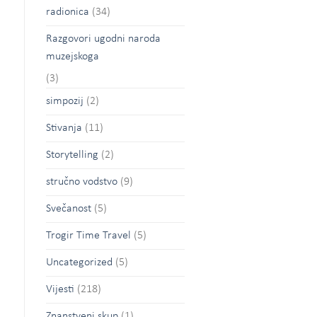
radionica
(34)
Razgovori ugodni naroda
muzejskoga
(3)
simpozij
(2)
Stivanja
(11)
Storytelling
(2)
stručno vodstvo
(9)
Svečanost
(5)
Trogir Time Travel
(5)
Uncategorized
(5)
Vijesti
(218)
Znanstveni skup
(1)