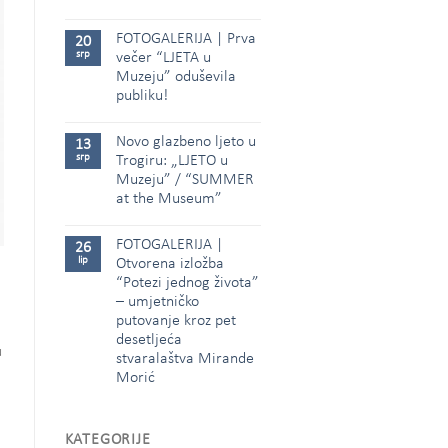
FOTOGALERIJA | Prva
20
srp
večer “LJETA u
Muzeju” oduševila
publiku!
Novo glazbeno ljeto u
13
srp
Trogiru: „LJETO u
Muzeju” / “SUMMER
at the Museum”
FOTOGALERIJA |
26
lip
Otvorena izložba
“Potezi jednog života”
– umjetničko
putovanje kroz pet
desetljeća
u
stvaralaštva Mirande
Morić
KATEGORIJE