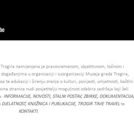
a Trogira namijenjena je pravovremenom, objektivnom, točnom i
događanjima u organizaciji i suorganizaciji Muzeja grada Trogira,
te edukaciji i širenju znanja o kulturi, povijesti, umjetnosti, baštini
ovna stranica nudi posjetitelju mogućnost odabira sadržaja koji želi
a:
INFORMACIJE, NOVOSTI, STALNI POSTAV, ZBIRKE, DOKUMENTACIJA
JELATNOST, KNJIŽNICA I PUBLIKACIJE, TROGIR TIME TRAVEL
te
KONTAKTI
.