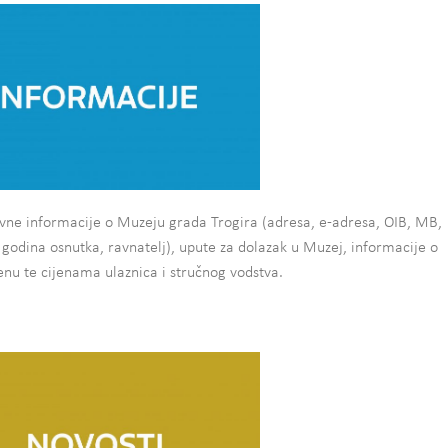
ovne informacije o Muzeju grada Trogira (adresa, e-adresa, OIB, MB,
, godina osnutka, ravnatelj), upute za dolazak u Muzej, informacije o
u te cijenama ulaznica i stručnog vodstva.