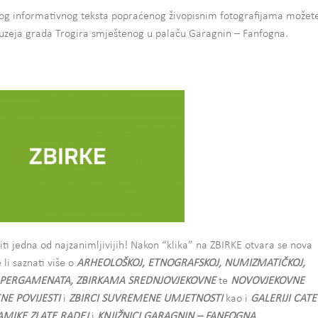
atkog informativnog teksta popraćenog živopisnim fotografijama možet
Muzeja grada Trogira smještenog u palaču Garagnin – Fanfogna.
iti jedna od najzanimljivijih! Nakon “klika” na ZBIRKE otvara se nova
 li saznati više o
ARHEOLOŠKOJ, ETNOGRAFSKOJ, NUMIZMATIČKOJ,
I PERGAMENATA, ZBIRKAMA SREDNJOVJEKOVNE
te
NOVOVJEKOVNE
NE POVIJESTI
i
ZBIRCI SUVREMENE UMJETNOSTI
kao i
GALERIJI CATE
RAMIKE ZLATE RADEJ
i
KNJIŽNICI GARAGNIN – FANFOGNA
.