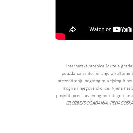
Internetska stranica Muzeja grad
pouzdanom informiranju o kulturnim 
prezentiranju bogatog muzejskog fundusa 
Trogira i njegove okolice. Njena nasl
posjetiti predstavljenog po kategorijam
IZLOŽBE/DOGAĐANJA, PEDAGOŠKA D