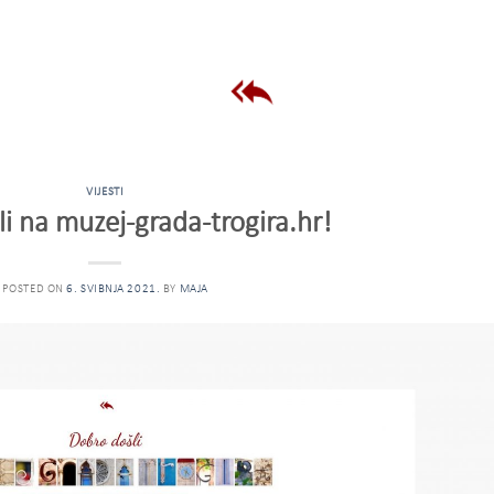
VIJESTI
i na muzej-grada-trogira.hr!
POSTED ON
6. SVIBNJA 2021.
BY
MAJA