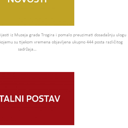
vijesti iz Muzeja grada Trogira i pomalo preuzimati dosadašnju ulogu
kojemu su tijekom vremena objavljena ukupno 444 posta različitog
sadržaja…