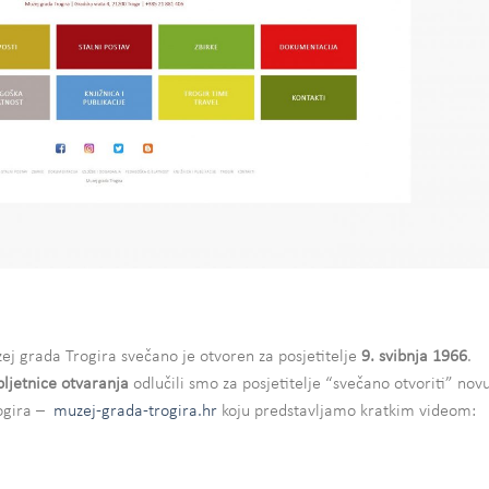
ej grada Trogira svečano je otvoren za posjetitelje
9. svibnja 1966
.
bljetnice otvaranja
odlučili smo za posjetitelje “svečano otvoriti” nov
rogira –
muzej-grada-trogira.hr
koju predstavljamo kratkim videom: