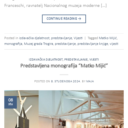
Franceschi, ravnatelj Nacionalnog muzeja moderne […]
CONTINUE READING
→
Posted in
izdavačka djelatnost
,
predstavljanje
,
Vijesti
|
Tagged
Matko Mijić
,
monografija
,
Muzej grada Trogira
,
predstavljanje
,
predstavljanje knjige
,
vijesti
IZDAVAČKA DJELATNOST
,
PREDSTAVLJANJE
,
VIJESTI
Predstavljena monografija “Matko Mijić”
POSTED ON
8. STUDENOGA 2024.
BY
MAJA
08
stu