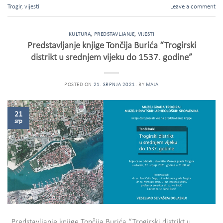
Trogir
,
vijesti
Leave a comment
KULTURA
,
PREDSTAVLJANJE
,
VIJESTI
Predstavljanje knjige Tončija Burića “Trogirski
distrikt u srednjem vijeku do 1537. godine”
POSTED ON
21. SRPNJA 2021.
BY
MAJA
21
srp
Predstavljanje knjige Tončija Burića “Trogirski distrikt u