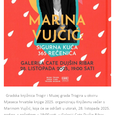
Gradska knjižnica Trogir i Muzej grada Trogira u okviru
Mjeseca hrvatske knjige 2025. organiziraju Književnu večer s
Marinom Vujčić, koja će se održati u utorak, 28. listopada 2025.
godine, s početkom u 19:00 sati, u Galeriji Cate Dujšin Ribar