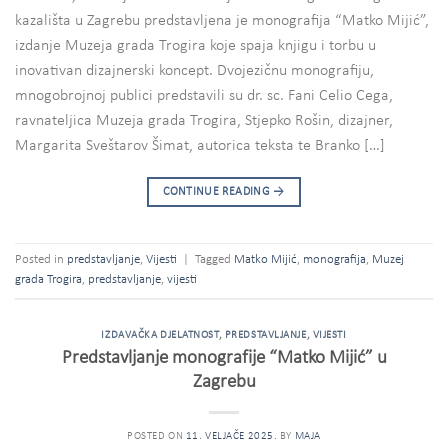
kazališta u Zagrebu predstavljena je monografija “Matko Mijić”,
izdanje Muzeja grada Trogira koje spaja knjigu i torbu u
inovativan dizajnerski koncept. Dvojezičnu monografiju,
mnogobrojnoj publici predstavili su dr. sc. Fani Celio Cega,
ravnateljica Muzeja grada Trogira, Stjepko Rošin, dizajner,
Margarita Sveštarov Šimat, autorica teksta te Branko […]
CONTINUE READING
→
Posted in
predstavljanje
,
Vijesti
|
Tagged
Matko Mijić
,
monografija
,
Muzej
grada Trogira
,
predstavljanje
,
vijesti
IZDAVAČKA DJELATNOST
,
PREDSTAVLJANJE
,
VIJESTI
Predstavljanje monografije “Matko Mijić” u
Zagrebu
POSTED ON
11. VELJAČE 2025.
BY
MAJA