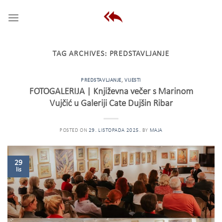
Skip
to
content
TAG ARCHIVES:
PREDSTAVLJANJE
PREDSTAVLJANJE
,
VIJESTI
FOTOGALERIJA | Književna večer s Marinom
Vujčić u Galeriji Cate Dujšin Ribar
POSTED ON
29. LISTOPADA 2025.
BY
MAJA
29
lis