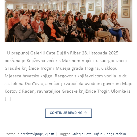
U prepunoj Galeriji Cate Dujšin Ribar 28. listopada 2025.
održana je Književna večer s Marinom Vujčić, u suorganizaciji
Gradske knjižnice Trogir i Muzeja grada Trogira, u sklopu
Mjeseca hrvatske knjige. Razgovor s književnicom vodila je dr.
sc. Jelena Đorđević, a večer je započela uvodnim govorom Maje
Kostović Radan, ravnateljice Gradske knjižnice Trogir. Ulomke iz
[…]
CONTINUE READING
→
Posted in
predstavljanje
,
Vijesti
|
Tagged
Galerija Cate Dujšin Ribar
,
Gradska