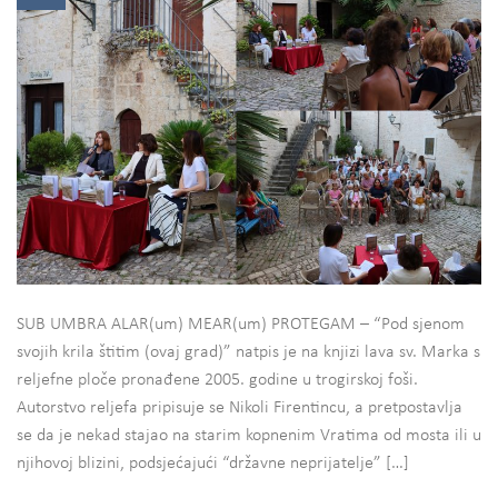
SUB UMBRA ALAR(um) MEAR(um) PROTEGAM – “Pod sjenom
svojih krila štitim (ovaj grad)” natpis je na knjizi lava sv. Marka s
reljefne ploče pronađene 2005. godine u trogirskoj foši.
Autorstvo reljefa pripisuje se Nikoli Firentincu, a pretpostavlja
se da je nekad stajao na starim kopnenim Vratima od mosta ili u
njihovoj blizini, podsjećajući “državne neprijatelje” […]