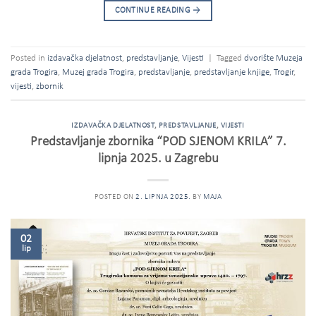
CONTINUE READING
→
Posted in
izdavačka djelatnost
,
predstavljanje
,
Vijesti
|
Tagged
dvorište Muzeja
grada Trogira
,
Muzej grada Trogira
,
predstavljanje
,
predstavljanje knjige
,
Trogir
,
vijesti
,
zbornik
IZDAVAČKA DJELATNOST
,
PREDSTAVLJANJE
,
VIJESTI
Predstavljanje zbornika “POD SJENOM KRILA” 7.
lipnja 2025. u Zagrebu
POSTED ON
2. LIPNJA 2025.
BY
MAJA
02
lip