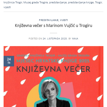
knjižnica Trogir
,
Muzej grada Trogira
,
predstavljanje
,
predstavljanje knjige
,
Trogir
,
vijesti
PREDSTAVLJANJE
,
VIJESTI
Književna večer s Marinom Vujčić u Trogiru
POSTED ON
24. LISTOPADA 2025.
BY
MAJA
24
lis