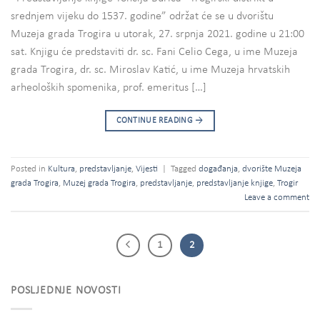
srednjem vijeku do 1537. godine” održat će se u dvorištu
Muzeja grada Trogira u utorak, 27. srpnja 2021. godine u 21:00
sat. Knjigu će predstaviti dr. sc. Fani Celio Cega, u ime Muzeja
grada Trogira, dr. sc. Miroslav Katić, u ime Muzeja hrvatskih
arheoloških spomenika, prof. emeritus […]
CONTINUE READING
→
Posted in
Kultura
,
predstavljanje
,
Vijesti
|
Tagged
događanja
,
dvorište Muzeja
grada Trogira
,
Muzej grada Trogira
,
predstavljanje
,
predstavljanje knjige
,
Trogir
Leave a comment
1
2
POSLJEDNJE NOVOSTI