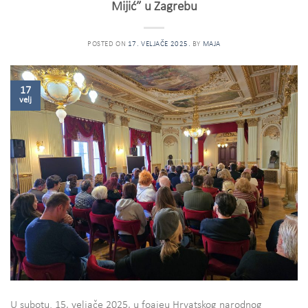
Mijić” u Zagrebu
POSTED ON
17. VELJAČE 2025.
BY
MAJA
17
velj
U subotu, 15. veljače 2025. u foajeu Hrvatskog narodnog