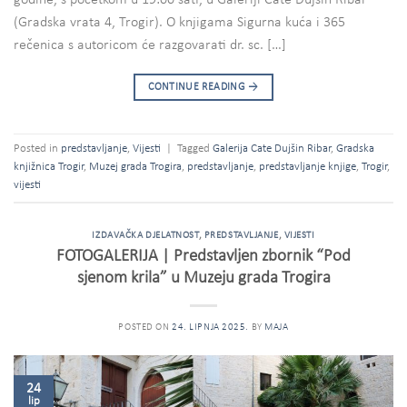
(Gradska vrata 4, Trogir). O knjigama Sigurna kuća i 365
rečenica s autoricom će razgovarati dr. sc. […]
CONTINUE READING
→
Posted in
predstavljanje
,
Vijesti
|
Tagged
Galerija Cate Dujšin Ribar
,
Gradska
knjižnica Trogir
,
Muzej grada Trogira
,
predstavljanje
,
predstavljanje knjige
,
Trogir
,
vijesti
IZDAVAČKA DJELATNOST
,
PREDSTAVLJANJE
,
VIJESTI
FOTOGALERIJA | Predstavljen zbornik “Pod
sjenom krila” u Muzeju grada Trogira
POSTED ON
24. LIPNJA 2025.
BY
MAJA
24
lip