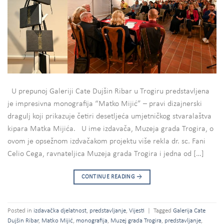
U prepunoj Galeriji Cate Dujšin Ribar u Trogiru predstavljena
je impresivna monografija “Matko Mijić” – pravi dizajnerski
dragulj koji prikazuje četiri desetljeća umjetničkog stvaralaštva
kipara Matka Mijića. U ime izdavača, Muzeja grada Trogira, o
ovom je opsežnom izdvačakom projektu više rekla dr. sc. Fani
Celio Cega, ravnateljica Muzeja grada Trogira i jedna od […]
CONTINUE READING
→
Posted in
izdavačka djelatnost
,
predstavljanje
,
Vijesti
|
Tagged
Galerija Cate
Dujšin Ribar
,
Matko Mijić
,
monografija
,
Muzej grada Trogira
,
predstavljanje
,