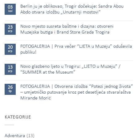
Berlin ju je oblikovao, Trogir dočekuje: Sandra Abou
03
kol
Abdo otvara izložbu „Unutarnji mostovi”
Novo mjesto susreta baštine i dizajna: otvoreni
23
srp
Muzejska butiga i Brand Store Grada Trogira
FOTOGALERIJA | Prva večer “LJETA u Muzeju” oduševila
20
srp
publiku!
Novo glazbeno ljeto u Trogiru: „LJETO u Muzeju” /
13
srp
“SUMMER at the Museum”
FOTOGALERIJA | Otvorena izložba “Potezi jednog života”
26
lip
– umjetničko putovanje kroz pet desetljeća stvaralaštva
Mirande Morić
KATEGORIJE
Adventura
(13)