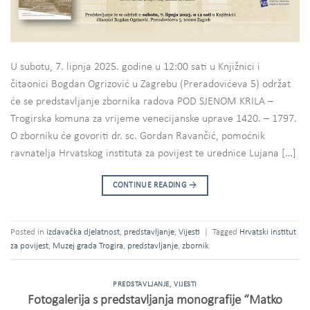
U subotu, 7. lipnja 2025. godine u 12:00 sati u Knjižnici i
čitaonici Bogdan Ogrizović u Zagrebu (Preradovićeva 5) održat
će se predstavljanje zbornika radova POD SJENOM KRILA –
Trogirska komuna za vrijeme venecijanske uprave 1420. – 1797.
O zborniku će govoriti dr. sc. Gordan Ravančić, pomoćnik
ravnatelja Hrvatskog instituta za povijest te urednice Lujana […]
CONTINUE READING
→
Posted in
izdavačka djelatnost
,
predstavljanje
,
Vijesti
|
Tagged
Hrvatski institut
za povijest
,
Muzej grada Trogira
,
predstavljanje
,
zbornik
PREDSTAVLJANJE
,
VIJESTI
Fotogalerija s predstavljanja monografije “Matko